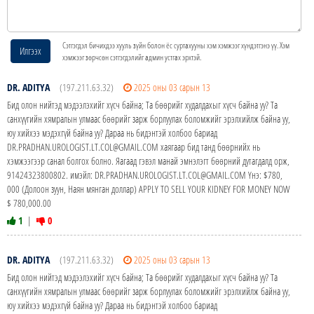
Сэтгэгдэл бичихдээ хууль зүйн болон ёс суртахууны хэм хэмжээг хүндэтгэнэ үү. Хэм
Илгээх
хэмжээг зөрчсөн сэтгэгдэлийг админ устгах эрхтэй.
DR. ADITYA
(197.211.63.32)
2025 оны 03 сарын 13
Бид олон нийтэд мэдээлэхийг хүсч байна; Та бөөрийг худалдахыг хүсч байна уу? Та
санхүүгийн хямралын улмаас бөөрийг зарж борлуулах боломжийг эрэлхийлж байна уу,
юу хийхээ мэдэхгүй байна уу? Дараа нь бидэнтэй холбоо бариад
DR.PRADHAN.UROLOGIST.LT.COL@GMAIL.COM хаягаар бид танд бөөрнийх нь
хэмжээгээр санал болгох болно. Яагаад гэвэл манай эмнэлэгт бөөрний дутагдалд орж,
91424323800802. имэйл: DR.PRADHAN.UROLOGIST.LT.COL@GMAIL.COM Yнэ: $780,
000 (Долоон зуун, Наян мянган доллар) APPLY TO SELL YOUR KIDNEY FOR MONEY NOW
$ 780,000.00
1
|
0
DR. ADITYA
(197.211.63.32)
2025 оны 03 сарын 13
Бид олон нийтэд мэдээлэхийг хүсч байна; Та бөөрийг худалдахыг хүсч байна уу? Та
санхүүгийн хямралын улмаас бөөрийг зарж борлуулах боломжийг эрэлхийлж байна уу,
юу хийхээ мэдэхгүй байна уу? Дараа нь бидэнтэй холбоо бариад