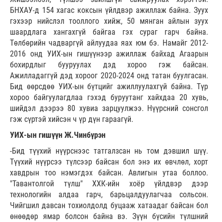
БНХАУ-д 154 хагас коксын үйлдвэр ажиллаж байна. Зуух
гэхээр нийслэл тооллого хийж, 50 мянган айлын зуух
шаардлага хангахгүй байгаа гэх сураг гарч байна.
Төлбөрийн чадваргүй айлуудаа яах юм бэ. Намайг 2012-
2016 онд УИХ-ын гишүүнээр ажиллаж байхад Агаарын
бохирдлыг бууруулах дэд хороо гэж байсан.
Ажилладаггүй дэд хороог 2020-2024 онд татан буулгасан.
Бид өөрсдөө УИХ-ын бүтцийг ажиллуулахгүй байна. Түр
хороо байгуулагдлаа гэхэд буруутанг хайхдаа 20 хувь,
шийдэл дээрээ 80 хувиа зарцуулжээ. Нүүрсний сонсгол
гэж сүртэй хийсэн ч үр дүн гараагүй.
УИХ-ын гишүүн Ж.Чинбүрэн
-Бид түүхий нүүрснээс татгалзсан нь том дэвшил шүү.
Түүхий нүүрсээ түлсээр байсан бол энэ их өвчлөл, хорт
хавдрын тоо нэмэгдэх байсан. Авлигын утаа боллоо.
"Тавантолгой түлш" ХХК-ийн хоёр үйлдвэр дээр
технологийн алдаа гарч, барьцалдуулагчаа сольсон.
Чийгшил давсан тохиолдолд буцааж хатаадаг байсан бол
өнөөдөр ямар болсон байна вэ. Зүүн бүсийн түлшний