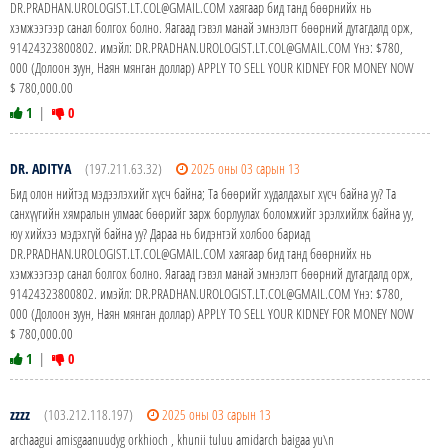
DR.PRADHAN.UROLOGIST.LT.COL@GMAIL.COM хаягаар бид танд бөөрнийх нь
хэмжээгээр санал болгох болно. Яагаад гэвэл манай эмнэлэгт бөөрний дутагдалд орж,
91424323800802. имэйл: DR.PRADHAN.UROLOGIST.LT.COL@GMAIL.COM Yнэ: $780,
000 (Долоон зуун, Наян мянган доллар) APPLY TO SELL YOUR KIDNEY FOR MONEY NOW
$ 780,000.00
1
|
0
DR. ADITYA
(197.211.63.32)
2025 оны 03 сарын 13
Бид олон нийтэд мэдээлэхийг хүсч байна; Та бөөрийг худалдахыг хүсч байна уу? Та
санхүүгийн хямралын улмаас бөөрийг зарж борлуулах боломжийг эрэлхийлж байна уу,
юу хийхээ мэдэхгүй байна уу? Дараа нь бидэнтэй холбоо бариад
DR.PRADHAN.UROLOGIST.LT.COL@GMAIL.COM хаягаар бид танд бөөрнийх нь
хэмжээгээр санал болгох болно. Яагаад гэвэл манай эмнэлэгт бөөрний дутагдалд орж,
91424323800802. имэйл: DR.PRADHAN.UROLOGIST.LT.COL@GMAIL.COM Yнэ: $780,
000 (Долоон зуун, Наян мянган доллар) APPLY TO SELL YOUR KIDNEY FOR MONEY NOW
$ 780,000.00
1
|
0
zzzz
(103.212.118.197)
2025 оны 03 сарын 13
archaagui amisgaanuudyg orkhioch , khunii tuluu amidarch baigaa yu\n