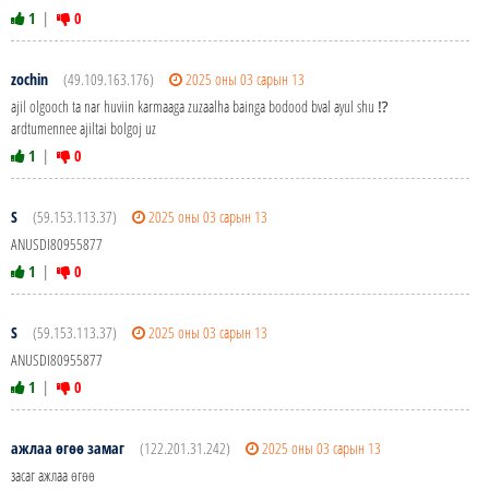
1
|
0
zochin
(49.109.163.176)
2025 оны 03 сарын 13
ajil olgooch ta nar huviin karmaaga zuzaalha bainga bodood bval ayul shu ⁉️
ardtumennee ajiltai bolgoj uz
1
|
0
S
(59.153.113.37)
2025 оны 03 сарын 13
ANUSDI80955877
1
|
0
S
(59.153.113.37)
2025 оны 03 сарын 13
ANUSDI80955877
1
|
0
ажлаа өгөө замаг
(122.201.31.242)
2025 оны 03 сарын 13
засаг ажлаа өгөө