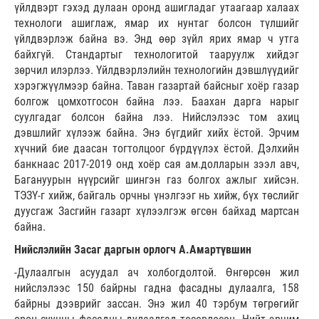
үйлдвэрт гэхэд дулаан оронд ашигладаг утаагаар халаах
технологи ашиглаж, ямар их нунтаг болсон түлшийг
үйлдвэрлэж байна вэ. Энд өөр зүйл ярих ямар ч утга
байхгүй. Стандартыг технологитой тааруулж хийдэг
зөрчил илэрлээ. Үйлдвэрлэлийн технологийн дэвшлүүдийг
хэрэгжүүлмээр байна. Таван газартай байсныг хоёр газар
болгож цомхотгосон байна лээ. Баахан дарга нарыг
суулгадаг болсон байна лээ. Нийслэлээс том ахиц
дэвшлийг хүлээж байна. Энэ бүгдийг хийх ёстой. Эрчим
хүчний бие даасан тогтолцоог бүрдүүлэх ёстой. Дэлхийн
банкнаас 2017-2019 онд хоёр сая ам.долларын зээл авч,
Багануурын нүүрсийг шингэн газ болгох ажлыг хийсэн.
ТЭЗҮ-г хийж, байгаль орчны үнэлгээг нь хийж, бүх төслийг
дуусгаж Засгийн газарт хүлээлгэж өгсөн байхад мартсан
байна.
Нийслэлийн Засаг даргын орлогч А.Амартүвшин
-Дулаалгын асуудал ач холбогдолтой. Өнгөрсөн жил
нийслэлээс 150 байрны гадна фасадны дулаалга, 158
байрны дээврийг зассан. Энэ жил 40 тэрбум төгрөгийг