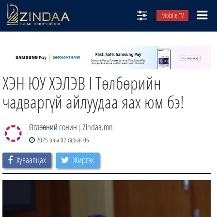
Mobile TV
НИЙТЛЭЛЧИД
ТВ8
ХЭН ЮУ ХЭЛЭВ I Төлбөрийн
ӨГЛӨӨНИЙ СОНИН
АУДИО ЗОХИОЛ
чадваргүй айлуудаа яах юм бэ!
ЗИНДАА СЭТГҮҮЛ
Өглөөний сонин
Zindaa.mn
|
2025 оны 02 сарын 06
Хуваалцах
Жиргэх