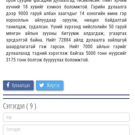
орон сууцны фасадны дулаалгад төсөвлөсөн. Нийт эрчим
хүчний 18 хувийг хэмнэх боломжтой. Гэрийн дулаалга
дээр 9000 гаруй албан хаагчдыг 14 хоногийн өмнө гэр
хорооллын айлуудаар оруулж, нөхцөл байдалтай
танилцаж, судалсан. Үүний хүрээнд нийслэлийн 50 гаруй
мянган айлын зуухны битүүмж алдагдаж, угаартах
эрсдэлтэй байна. Нийт 72884 айлд дулаалга зайлшгүй
шаардлагатай гэж гарсан. Нийт 7000 айлын гэрийг
дулаалахад тэдний хэрэглэж байгаа 5000 тонн нүүрсийг
3175 тонн болгож бууруулах боломжтой.
Хуваалцах
Жиргэх
Сэтгэгдэл (
9
)