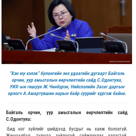
“Хэн юу хэлэв” булангийн энэ удаагийн дугаарт Байгаль
орчин, уур амьсгалын өөрчлөлтийн сайд С.Одонтуяа,
УИХ-ын гишүүн Ж.Чинбүрэн, Нийслэлийн Засаг даргын
орлогч А.Амартүвшин нарын байр суурийг хүргэж байна.
Байгаль орчин, уур амьсгалын өөрчлөлтийн сайд
С.Одонтуяа:
-Бид нэг зүйлийг шийдээд бусдыг нь хаяж болохгүй.
Жишээлбэл, түлшээ зайлшгүй сайжруулах хэрэгтэй.