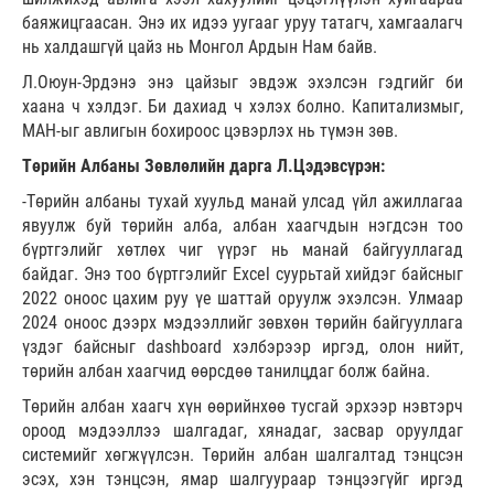
баяжицгаасан. Энэ их идээ уугааг уруу татагч, хамгаалагч
нь халдашгүй цайз нь Монгол Ардын Нам байв.
Л.Оюун-Эрдэнэ энэ цайзыг эвдэж эхэлсэн гэдгийг би
хаана ч хэлдэг. Би дахиад ч хэлэх болно. Капитализмыг,
МАН-ыг авлигын бохироос цэвэрлэх нь түмэн зөв.
Төрийн Албаны Зөвлөлийн дарга Л.Цэдэвсүрэн:
-Төрийн албаны тухай хуульд манай улсад үйл ажиллагаа
явуулж буй төрийн алба, албан хаагчдын нэгдсэн тоо
бүртгэлийг хөтлөх чиг үүрэг нь манай байгууллагад
байдаг. Энэ тоо бүртгэлийг Excel суурьтай хийдэг байсныг
2022 оноос цахим руу үе шаттай оруулж эхэлсэн. Улмаар
2024 оноос дээрх мэдээллийг зөвхөн төрийн байгууллага
үздэг байсныг dashboard хэлбэрээр иргэд, олон нийт,
төрийн албан хаагчид өөрсдөө танилцдаг болж байна.
Төрийн албан хаагч хүн өөрийнхөө тусгай эрхээр нэвтэрч
ороод мэдээллээ шалгадаг, хянадаг, засвар оруулдаг
системийг хөгжүүлсэн. Төрийн албан шалгалтад тэнцсэн
эсэх, хэн тэнцсэн, ямар шалгуураар тэнцээгүйг иргэд