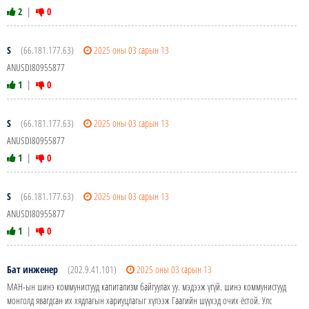
2
|
0
S
(66.181.177.63)
2025 оны 03 сарын 13
ANUSDI80955877
1
|
0
S
(66.181.177.63)
2025 оны 03 сарын 13
ANUSDI80955877
1
|
0
S
(66.181.177.63)
2025 оны 03 сарын 13
ANUSDI80955877
1
|
0
Бат инженер
(202.9.41.101)
2025 оны 03 сарын 13
МАН-ын шинэ коммунистууд капитализм байгуулах уу. мэдээж үгүй. шинэ коммунистууд
монголд явагдсан их хядлагын хариуцлагыг хүлээж Гаагийн шүүхэд очих ёстой. Улс