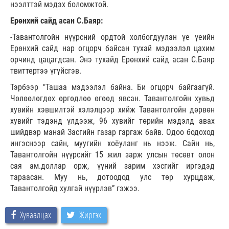
нээлттэй мэдэх боломжтой.
Ерөнхий сайд асан С.Баяр:
-Тавантолгойн нүүрсний ордтой холбогдуулан үе үеийн
Ерөнхий сайд нар огцорч байсан тухай мэдээлэл цахим
орчинд цацагдсан. Энэ тухайд Ерөнхий сайд асан С.Баяр
твиттертээ үгүйсгэв.
Тэрбээр "Ташаа мэдээлэл байна. Би огцорч байгаагүй.
Чөлөөлөгдөх өргөдлөө өгөөд явсан. Тавантолгойн хувьд
хувийн хэвшилтэй хэлэлцээр хийж Тавантолгойн дөрвөн
хувийг тэдэнд үлдээж, 96 хувийг төрийн мэдэлд авах
шийдвэр манай Засгийн газар гаргаж байв. Одоо бодоход
ингэснээр сайн, муугийн хоёуланг нь нээж. Сайн нь,
Тавантолгойн нүүрсийг 15 жил зарж улсын төсөвт олон
сая ам.доллар орж, үүний зарим хэсгийг иргэдэд
тараасан. Муу нь, дотоодод улс төр хурцдаж,
Тавантолгойд хулгай нүүрлэв” гэжээ.
Хуваалцах
Жиргэх