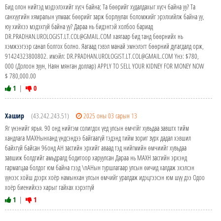
Бид олон нийтэд мэдээлэхийг хүсч байна; Та бөөрийг худалдахыг хүсч байна уу? Та
санхүүгийн хямралын улмаас бөөрийг зарж борлуулах боломжийг эрэлхийлж байна уу,
юу хийхээ мэдэхгүй байна уу? Дараа нь бидэнтэй холбоо бариад
DR.PRADHAN.UROLOGIST.LT.COL@GMAIL.COM хаягаар бид танд бөөрнийх нь
хэмжээгээр санал болгох болно. Яагаад гэвэл манай эмнэлэгт бөөрний дутагдалд орж,
91424323800802. имэйл: DR.PRADHAN.UROLOGIST.LT.COL@GMAIL.COM Yнэ: $780,
000 (Долоон зуун, Наян мянган доллар) APPLY TO SELL YOUR KIDNEY FOR MONEY NOW
$ 780,000.00
1
|
0
Хашир
(43.242.243.51)
2025 оны 03 сарын 13
Яг үнэнийг ярья. 90 онд нийгэм солигдох үед улсын өмчтйг хувьдаа завштх тийм
хандлага МАХНынханд үндсэндээ байгаагүй тэдэнд тийм зориг зүрх дадал хэвшил
байхгүй байсан 96онд АН засгийн эрхийг аваад тэд нийгмийн өмчиийг хувьдаа
завшиж болдгийг амьдралд бодитоор харуулсан Дараа нь МАХН засгийн эрхэнд
гармагцаа болдог юм байна гээд \nАНын туршлагаар улсын өичид халдаж эхэлсэн
үүнээс хойш дээрх хоёр намынхан улсын өмчийг уралдаж идэцгээсэн юм шүү дээ Одоо
хоёр биенийхээ харыг гайхах хэрэггүй
1
|
1