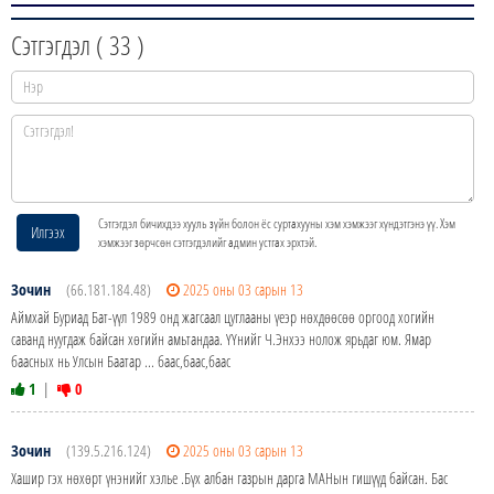
Сэтгэгдэл (
33
)
Сэтгэгдэл бичихдээ хууль зүйн болон ёс суртахууны хэм хэмжээг хүндэтгэнэ үү. Хэм
Илгээх
хэмжээг зөрчсөн сэтгэгдэлийг админ устгах эрхтэй.
Зочин
(66.181.184.48)
2025 оны 03 сарын 13
Аймхай Буриад Бат-үүл 1989 онд жагсаал цуглааны үеэр нөхдөөсөө оргоод хогийн
саванд нуугдаж байсан хөгийн амьтандаа. ҮҮнийг Ч.Энхээ нолож ярьдаг юм. Ямар
баасных нь Улсын Баатар ... баас,баас,баас
1
|
0
Зочин
(139.5.216.124)
2025 оны 03 сарын 13
Хашир гэх нөхөрт үнэнийг хэлье .Бүх албан газрын дарга МАНын гишүүд байсан. Бас