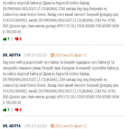
юу хийхээ мэдэхгүй байна уу? Дараа нь бидэнтэй холбоо бариад
DR.PRADHAN.UROLOGIST.LT.COL@GMAIL.COM хаягаар бид танд бөөрнийх нь
хэмжээгээр санал болгох болно. Яагаад гэвэл манай эмнэлэгт бөөрний дутагдалд орж,
91424323800802. имэйл: DR.PRADHAN.UROLOGIST.LT.COL@GMAIL.COM Yнэ: $780,
000 (Долоон зуун, Наян мянган доллар) APPLY TO SELL YOUR KIDNEY FOR MONEY NOW
$ 780,000.00
1
|
0
DR. ADITYA
(197.211.63.32)
2025 оны 03 сарын 13
Бид олон нийтэд мэдээлэхийг хүсч байна; Та бөөрийг худалдахыг хүсч байна уу? Та
санхүүгийн хямралын улмаас бөөрийг зарж борлуулах боломжийг эрэлхийлж байна уу,
юу хийхээ мэдэхгүй байна уу? Дараа нь бидэнтэй холбоо бариад
DR.PRADHAN.UROLOGIST.LT.COL@GMAIL.COM хаягаар бид танд бөөрнийх нь
хэмжээгээр санал болгох болно. Яагаад гэвэл манай эмнэлэгт бөөрний дутагдалд орж,
91424323800802. имэйл: DR.PRADHAN.UROLOGIST.LT.COL@GMAIL.COM Yнэ: $780,
000 (Долоон зуун, Наян мянган доллар) APPLY TO SELL YOUR KIDNEY FOR MONEY NOW
$ 780,000.00
1
|
0
DR. ADITYA
(197.211.63.32)
2025 оны 03 сарын 13