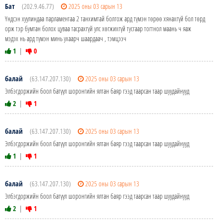
Бат
(202.9.46.77)
2025 оны 03 сарын 13
Үндсэн хуулиндаа парламентаа 2 танхимтай болгож ард түмэн төрөө хянахгүй бол төрд
орж тэр бумтан болох цуваа тасрахгүй улс хөгжихгүй тусгаар тогтнол маань ч яаж
мэдэх нь ард түмэн минь ухаарч шаардаач , тэмцээч
1
|
0
балай
(63.147.207.130)
2025 оны 03 сарын 13
Элбэгдоржийн боол батүүл шоронгийн ялтан баяр гээд таарсан таар шуудайнууд
2
|
1
балай
(63.147.207.130)
2025 оны 03 сарын 13
Элбэгдоржийн боол батүүл шоронгийн ялтан баяр гээд таарсан таар шуудайнууд
1
|
1
балай
(63.147.207.130)
2025 оны 03 сарын 13
Элбэгдоржийн боол батүүл шоронгийн ялтан баяр гээд таарсан таар шуудайнууд
2
|
1