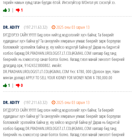
төрийн намын хувьд татан буугдах ёстой. Ингэхгүйгээр МОнгол улс сэхэхгүй ээ.
3
|
1
DR. ADITY
(197.211.63.32)
2025 оны 03 сарын 13
БҮГДЭЭРЭЭ САЙН УУ!!!!! Бид олон нийтэд мэдээлэхийг хүсч байна; Та бөөрийг
худалдахыг хүсч байна уу? Та санхүүгийн хямралын улмаас бөөрийг зарж борлуулах
боломжийг эрэлхийлж байна уу, юу хийхээ мэдэхгүй байна уу? Дараа нь бидэнтэй
холбоо бариад DR.PRADHAN.UROLOGIST.LT.COL@GMAIL.COM хаягаар бид танд
бөөрнийх нь хэмжээгээр санал болгох болно. Яагаад гэвэл манай эмнэлэгт бөөрний
дутагдалд орж, 91424323800802. имэйл:
DR.PRADHAN.UROLOGIST.LT.COL@GMAIL.COM Yнэ: $780, 000 (Долоон зуун, Наян
мянган доллар) APPLY TO SELL YOUR KIDNEY FOR MONEY NOW $ 780,000.00
1
|
0
DR. ADITY
(197.211.63.32)
2025 оны 03 сарын 13
БҮГДЭЭРЭЭ САЙН УУ!!!!! Бид олон нийтэд мэдээлэхийг хүсч байна; Та бөөрийг
худалдахыг хүсч байна уу? Та санхүүгийн хямралын улмаас бөөрийг зарж борлуулах
боломжийг эрэлхийлж байна уу, юу хийхээ мэдэхгүй байна уу? Дараа нь бидэнтэй
холбоо бариад DR.PRADHAN.UROLOGIST.LT.COL@GMAIL.COM хаягаар бид танд
бөөрнийх нь хэмжээгээр санал болгох болно. Яагаад гэвэл манай эмнэлэгт бөөрний