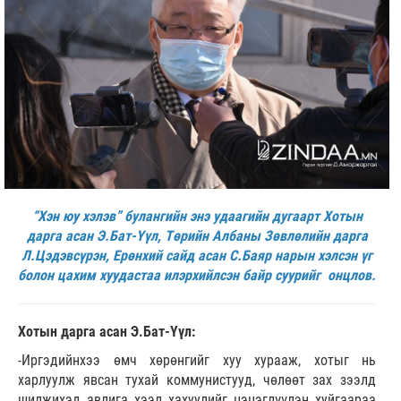
“Хэн юу хэлэв” булангийн энэ удаагийн дугаарт Хотын
дарга асан Э.Бат-Үүл, Төрийн Албаны Зөвлөлийн дарга
Л.Цэдэвсүрэн, Ерөнхий сайд асан С.Баяр нарын хэлсэн үг
болон цахим хуудастаа илэрхийлсэн байр суурийг онцлов.
Хотын дарга асан Э.Бат-Үүл:
-Иргэдийнхээ өмч хөрөнгийг хуу хурааж, хотыг нь
харлуулж явсан тухай коммунистууд, чөлөөт зах зээлд
шилжихэд авлига хээл хахуулийг цэцэглүүлэн хуйгаараа