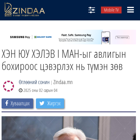
Mobile TV
НИЙТЛЭЛЧИД
ТВ8
ХЭН ЮУ ХЭЛЭВ I МАН-ыг авлигын
ӨГЛӨӨНИЙ СОНИН
АУДИО ЗОХИОЛ
бохироос цэвэрлэх нь түмэн зөв
ЗИНДАА СЭТГҮҮЛ
Өглөөний сонин
Zindaa.mn
|
2025 оны 02 сарын 04
Хуваалцах
Жиргэх