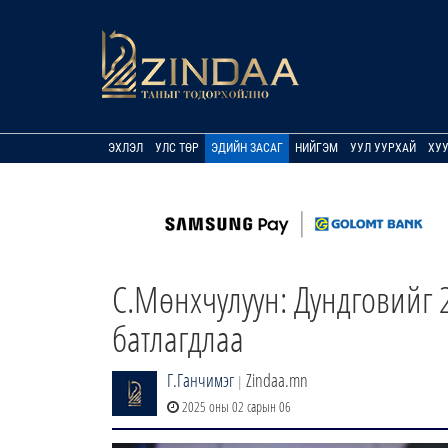
ЭХЛЭЛ
УЛС ТӨР
ЭДИЙН ЗАСАГ
НИЙГЭМ
УУЛ УУРХАЙ
ХУ
С.Мөнхчулуун: Дундговийг 2
батлагдлаа
Г.Ганчимэг
Zindaa.mn
|
2025 оны 02 сарын 06