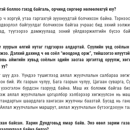
тэй боллоо гэхэд байгаль, орчинд сөргөөр нөлөөлөхгүй юу?
 ч хоргүй, утаа гаргахгүй зуухнуудтай болчихсон байна. Тэрнээс
йлдвэрлэл байгуулдаг болчихсон байгаа учраас бид эхний ээлжи
аад, түүгээрээ дамжуулаад эхний үйлдвэржилтийн бүсээ бай
у хуурын өлгий нутаг гэдгээрээ алдартай. Сүүлийн үед соёлын
олжээ. Дэлхий дахинд ч өв соёл “моодонд орж”, тийшээгээ илүүтэ
овь аймгийн хувьд соёлын эдийн засгаа эргэлтэд оруулж, хөг
 уу?
аг шүү дээ. Үүндээ түшиглээд аялал жуулчлалын салбараа хөгж
он бий. Их газрын чулуу, Бага газрын чулуу, Цагаан суварга, С
 үзэсгэлэн бүрдсэн газрууд байна. Маш их боломж байгаа биз
лэж аялал жуулчлалын цогцолбор хэлбэрээр хөгжүүлсэн нь маш
стандартын шаардлага хангасан жуулчны баазтай. Бусад нь ганц
. Аялал жуулчлалын маршрут, аялал жуулчлалын бүтээгдэхүүн та
хан байсан. Харин Дундговьд ямар байв. Энэ өвөл зарим газа
хааруулаад байна билээ?