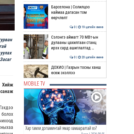
Барселона | Солилцоо
наймаа дагасан том
өөрчлөлт
0 |
19 цагийн өмнө
Сэлэнгэ аймагт 70 МВт-ын
гурван
дулааны цахилгаан станц
гай
ирэх сард ашиглалтад …
цуулах
0 |
20 цагийн өмнө
 Засаг
ДОХИО | Газрын тосны ханш
өсөж эхэллээ
MOBILE TV
. Хийж
0 |
20 цагийн өмнө
 санаж
Шатахуун дамлан борлуулсан
хоёр зөрчлийг илрүүлэн
Гэхдээ
шалгаж байна
 болох
1 |
20 цагийн өмнө
чихоод
сныхаа
Хар тамхи допаминтай ямар хамааралтай вэ?
АҮЭБЯ: Шатахуун олгох
хязгаарыг 100,000 төгрөгт
омпани
Бусад
| 2026-08-05