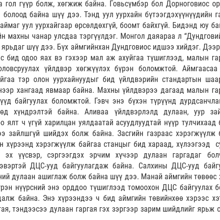
а гол гүүр болж, хөгжиж байна. Говьсүмбэр бол Дорноговиос о
 болоод байна шүү дээ. Тэнд уул уурхайн бүтээгдэхүүнүүдийн г
аймаг уул уурхайгаар өрсөлдөхгүй, боомт байхгүй. Бидэнд юу ба
йн махны чанар улсдаа тэргүүлдэг. Монгол даяараа л “Дундгови
ж ярьдаг шүү дээ. Бүх аймгийнхан Дундговиос идшээ хийдэг. Дээр
эс бид одоо яах вэ гэхээр мал аж ахуйгаа түшиглээд, малын га
боловсруулах үйлдвэр хөгжүүлэх бүрэн боломжтой. Аймгаасаа
айгаа тэр олон уурхайнуудыг бид үйлдвэрийн стандартын шаа
үнээр хангаад явмаар байна. Махны үйлдвэрээ дагаад малын га
рүүд байгуулах боломжтой. Гэвч энэ бүхэн түрүүнд дурдсанчл
хөд хүндрэлтэй байна. Аливаа үйлдвэрлэлд дулаан, уур за
о ялт ч үгүй харилцан уялдаатай асуудлуудтай нүүр тулчихаад 
э зайлшгүй шийдэх болж байна. Засгийн газраас хэрэгжүүлж 
н хүрээнд хэрэгжүүлж байгаа станцыг бид хараад, хүлээгээд су
 эх үүсвэр, сэргээгдэх эрчим хүчээр дулаан гаргадаг бол
эвэртэй ДЦС-ууд байгуулагдаж байна. Салхины ДЦС-ууд байг
ний дулаан ашиглаж болж байна шүү дээ. Манай аймгийн төвөөс 
үрэн нүүрсний энэ орддоо түшиглээд томоохон ДЦС байгуулах 
далж байна. Энэ хүрээндээ ч бид аймгийн төвийнхөө хэрээс хэ
ая, тэндээсээ дулаан гаргая гэх зэргээр зарим шийдлийг ярьж 