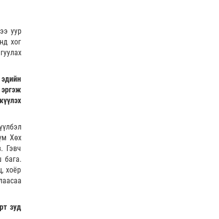
Өнөөдөр гурван дүүрэгт
ЦАХИЛГААН ХЯЗГААРЛАНА
ээ уур
0 |
2026-08-07
нд хог
гуулах
Идэр, Тэс, Эг, Үүр голын
хөндийгөөр дуу цахилгаантай
аадар бороо орно
 эдийн
0 |
2026-08-07
й эргэж
жүүлэх
ӨРНИЙН ЗУРХАЙ |
Ихрийнхний эрч хүч, авьяас
чадвар ундарна
үүлбэл
0 |
2026-08-07
үм Хөх
. Гэвч
ӨГЛӨӨНИЙ МЭНД!
 бага.
, хоёр
лаасаа
0 |
2026-08-07
рт зуд