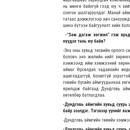
нь мөнгө байхгүй гээд юу ч хий
сонгон шалгаруулдаг. Манай айма
татаас дэмжлэгээр авч санхүүждэ
шинэ бүтээн байгуулалт хийх бол
-“Зам дагаж хөгжил” гэж ярьда
нүүдэл тань юу байв?
-Энэ оны хувьд төсвийн орлого с
боловч энэ жилийн нийт хөрөнгө
хэмжээнд ийм хэмжээний хөрөнг
аймаг Өрсөлдөх чадавхийн инде
ашигладаггүй, боомтгүй зэрэгтэ
говийн бүсийн аймгуудынхаа хөгж
ярилцаж байгаад Дундговь аймг
хөтөлбөр батлагдлаа.
-Дундговь аймгийн хувьд суурь 
байр эзэлдэг. Тэгэхээр үүнийг яа
-Дундговь аймгийн төвийн хэмжээ
-Дундговь аймгийн хувьд суурь 