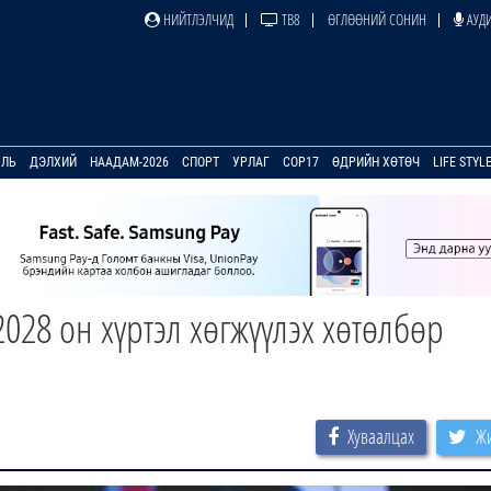
НИЙТЛЭЛЧИД
ТВ8
ӨГЛӨӨНИЙ СОНИН
АУДИ
УЛЬ
ДЭЛХИЙ
НААДАМ-2026
СПОРТ
УРЛАГ
COP17
ӨДРИЙН ХӨТӨЧ
LIFE STYL
028 он хүртэл хөгжүүлэх хөтөлбөр
Хуваалцах
Жи