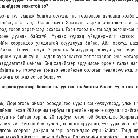
ж шийдвэл зохистой вэ?
ээнд тулгамдаж байгаа асуудал нь төвлөрсөн дулаанд холбогд
олбогдоно гээд Солонгосын Засгийн газрын хөнгөлөлттэй з
эд төсөл хэрэгжээд эхэлсэн. Гэвч төсөл нь гацаад зогсчихсон 
рсөн дулаан байхгүй. Үүнээс үүдээд үйлдвэржилт зогсож 
Ийм хоорондоо уялдаатай асуудлууд байна. Айл өрхүүд цах
байна. Халуун усгүй. Зарим нь бойлуураар халуун усны хэрэг
рчим хүчний хүчин чадал хүрэлцэхгүй тог тасардаг. Энэ мэтээр
ардлагатай байгаа. Бид хэдийгээр ардчилсан орон ч гэлээ нэг 
байгаа нь тэрүүхэн тэндээ өөрийнхөө орлогыг төвлөрүүлээд, х
э жигд хөгжих ёстой болов уу.
 хэрэгжүүлэхээр болсон нь үүнтэй холбоотой болов уу л гэж 
вь, Дорноговь аймаг өөрсдийгөө бүрэн санхүүжүүлээд, улсын 
 аймаг гэхэд 200 орчим тэрбум төгрөгийн хөрөнгө оруулалт хийгэ
жууд нь байгаа хэр нь 20 тэрбум төгрөгтэй болсондоо баярлаа
 аймгийн бүтээн байгуулалт, хөрөнгө оруулалт, уул уурхайн салб
дговь хоёроор дайран өнгөрч хөгжилдөө хүрч байгаа. Тэнд я
лөл манай аймагт ч ирж л байгаа. Бэлчээрийн доройтол, цөлжил