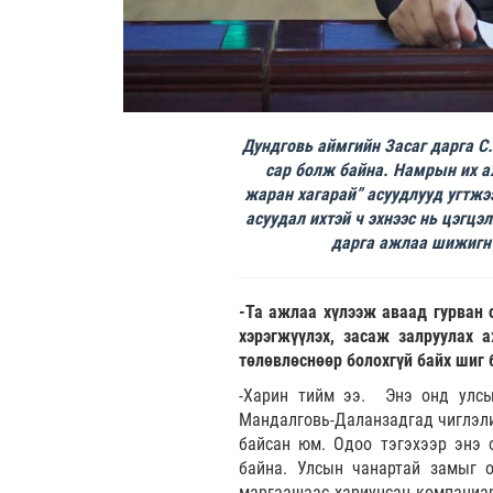
Дундговь аймгийн Засаг дарга С
сар болж байна. Намрын их а
жаран хагарай” асуудлууд угтжээ
асуудал ихтэй ч эхнээс нь цэгцэ
дарга ажлаа шижигнү
-Та ажлаа хүлээж аваад гурван 
хэрэгжүүлэх, засаж залруулах 
төлөвлөснөөр болохгүй байх шиг 
-Харин тийм ээ. Энэ онд улсын
Мандалговь-Даланзадгад чиглэлий
байсан юм. Одоо тэгэхээр энэ 
байна. Улсын чанартай замыг о
маргаашаас хариуцсан компаниар