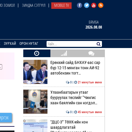
О ЗОХИОЛ
ЗИНДАА СЭТГҮҮЛ
MOBILE TV
БЯМБА
2026.08.08
E
ЗУРХАЙ
ОРОН НУТАГ
Ерөнхий сайд БНХАУ-аас сар
бүр 12-15 мянган тонн АИ-92
автобензин тогт…
0 |
21 минутын өмнө
Улаанбаатарын утааг
бууруулах төслийг “Чингис
хаан баялгийн сан нэгдэл…
0 |
45 минутын өмнө
ргэх
"ДЦС-3” ТӨХК-ийн нэн
шаардлагатай