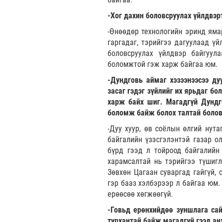
-Хог дахин боловсруулах үйлдвэр
-Өнөөдөр технологийн эринд ямар
гаргадаг, тэрийгээ дагуулаад ү
боловсруулах үйлдвэр байгуул
боломжтой гэж харж байгаа юм.
-Дундговь аймаг хэзээнээсээ ду
засаг гэдэг зүйлийг их ярьдаг б
харж байх шиг. Магадгүй Дундг
боломж байж болох талтай болов
-Дуу хуур, өв соёлын өлгий нут
байгалийн үзэсгэлэнтэй газар ол
бүрд гээд л тойроод байгалийн
харамсалтай нь тэрийгээ түшиг
Зөвхөн Цагаан суваргад гайгүй, 
гэр бааз хэлбэрээр л байгаа юм
ерөөсөө хөгжөөгүй.
-Говьд ерөнхийдөө зуншлага сай
турхантай байж магадгүй гээд ан