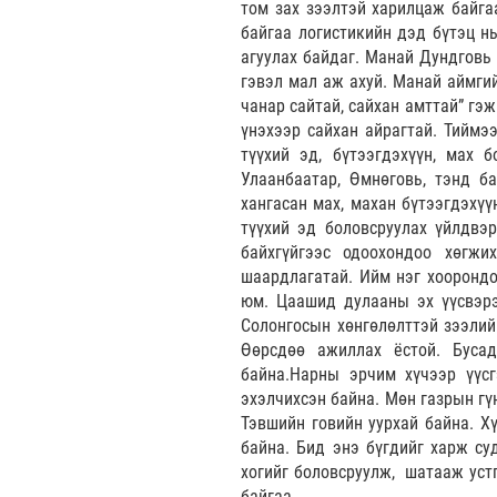
том зах зээлтэй харилцаж байга
байгаа логистикийн дэд бүтэц нь
агуулах байдаг. Манай Дундговь 
гэвэл мал аж ахуй. Манай аймги
чанар сайтай, сайхан амттай” гэ
үнэхээр сайхан айрагтай. Тиймэ
түүхий эд, бүтээгдэхүүн, мах 
Улаанбаатар, Өмнөговь, тэнд б
хангасан мах, махан бүтээгдэхү
түүхий эд боловсруулах үйлдвэ
байхгүйгээс одоохондоо хөгжи
шаардлагатай. Ийм нэг хоорондо
юм. Цаашид дулааны эх үүсвэрэ
Солонгосын хөнгөлөлттэй зээлий
Өөрсдөө ажиллах ёстой. Бусад
байна.Нарны эрчим хүчээр үүсг
эхэлчихсэн байна. Мөн газрын гү
Тэвшийн говийн уурхай байна. Х
байна. Бид энэ бүгдийг харж су
хогийг боловсруулж, шатааж устг
байгаа.