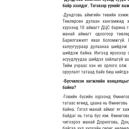
байр эзэлдэг. Тэгэхээр үүнийг яа
-Дундговь аймгийн төвийн хэмж
Төвлөрсөн дулаан хангамжид х
хүрээнд 10 аймагт ДЦС барина гэ
манай аймагт одоогоор төвлө
Барилгажилт явах боломжгүй. 
халуугуураар дулаанаа шийдэж 
шийдэж байна. Ингээд ирэхээр э
асуудлуудаа шийдэх зайлшгүй ша
Тийм учраас хэн их орлого олж 
оруулалт татаад байх биш нийтдэ
-Бүсчилсэн хөгжлийн концепцыг
байна?
-Говийн бүсийн хүрээнд Өмнөго
татаас өгөөд, цаана нь Өмнөговь
байна. Гэтэл манай аймаг яг ха
байдаг нь тэгш бус юм. Өмнөговь
чигээрээ манай Дорноговь, Дун
байгаа уул уурхайн сөрөг нөлөө