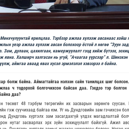
.Мөнхчулуунтай ярилцлаа. Тэрбээр ажлаа хүлээж авсанаас хойш 
жлын үеэр ажлаа хүлээж авсан болохоор ёстой л нөгөө “Зуун зад
. Зам, дулаан, цахилгаан, камержуулалт гээд хийж бүтээх, зохи
лж явна. Халширч халгасан нь үгүй, “Ачаагаа үүрсээр” л. Шинэхэн
үлж, аймгаа аваад явах хүсэл эрмэлзлэл хэвээрээ л байна.
сар болж байна. Аймагтайгаа нэлээн сайн танилцах шиг болсон
ажлаа ч тодорхой болгочихсон байсан даа. Гэхдээ тэр болгон
байна даа?
 төсөвт 48 тэрбум төгрөгийн их засварын хөрөнгө суусан. 
н гэж суучихаад байгаа юм. Уг нь Дундговийн зам гэчихсэн бол
онд Дундговь хүртэлх зам засагдахгүй үлдэх магадлалтай бол
рон нутаг засварлах эрх зүйн зохицуулалт байхгүй. Ажил ав
 нь Дундговь хүртэлх замыг жаахан нөхүүлсэн болсон. Нөгөө к