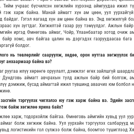
й. Тийм учраас бүсчилсэн хөгжлийн хүрээнд аймгуудаа ижил т
й гэж харж байна. Манай аймагт хүн ам цөөн, уул уурхайгүй
 байдаг. Гэтэл яагаад хүн ам цөөн байна вэ. Энд хөгжилгүй бо
зраас хүн зугтдаг. Хөгжилтэй газар руу тэмүүлдэг. Ажлын байр
ймгийн иргэд Өмнөговь аймаг, Чойр, Улаанбаатар хотод очиж а
 байр хомс, авч байгаа цалин нь дэргэдэх газруудаасаа бага 
аргагүй болдог.
ого нь төвлөрлийг сааруулж, хөдөө, орон нутгаа хөгжүүлэх би
юуг анхаармаар байна вэ?
таг руугаа илүү хөрөнгө оруулалт, дэмжлэг өгөх зайлшгүй шаардл
йг Дундговь аймагт авчрахын тулд ажлын байр бий болгож, а
 илүү дэмжиж, бусад аймагтай ижил түвшинд аваачих юм болбол 
гжинө.
засгийн тэргүүлэх чиглэлээ юу гэж харж байна вэ. Эдийн засг
лгож байж хөгжлөө ярина байх?
жлөө харж, тодорхойлж байгаа. Өмнөговь аймгийн хувьд уул уур
аймаг болж хөгжиж байна. Уул уурхайн тэргүүлэх салбарууд м
увьд логистикийн гол сүлжээ болж байна, боомтоо түшиглээд Х