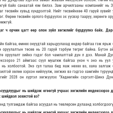
хгүй байх санаатай юм билээ. Зам арчилгааны компанийг нь З
г төсвийн хувьд хүндрэлтэй. Нийт төсвийнхөө 40 гаруй хувийг 
г. Өөрөө төсвийн орлого бүрдүүлэх эх үүсвэр тааруу, хөрөнгө ор
омжгүй.
г ч орчин цагт өөр олон зүйл хөгжлийг бүрдүүлнэ байх. Дар
айн байгаа, өмнөх онуудтай харьцуулахад өндөр байгаа гэж ярьж 
 оруулалтын төсөв нь 20 гаруй тэрбум төгрөг байна. Бүтэн а
ө оруулалт хийнэ гэдэг бол чамлалттай дүн л дээ. Манай Ду
ксээрээ 21 аймгаас сүүл мушгиж байгаа үнэн ч энэ нь уул 
й нь холбоотой. Энэ сул талаа бид яаж нөхөх вэ, хаяа залгаж 
илтэй хөлөө хэрхэн нийлүүлж, хөгжих вэ гэдгээ хамгийн түрүүнд
ийг 2028 он хүртэл хөгжүүлэх “Хөдөөгийн сэргэлт-Шинэ Дун
асуудлуудыг нь шийдэж өгөөгүй учраас хөгжлийн индексээрээ д
ж шийдвэл зохистой вэ?
нд тулгамдаж байгаа асуудал нь төвлөрсөн дулаанд холбогдоогү
асуудлуудыг нь шийдэж өгөөгүй учраас хөгжлийн индексээрээ д