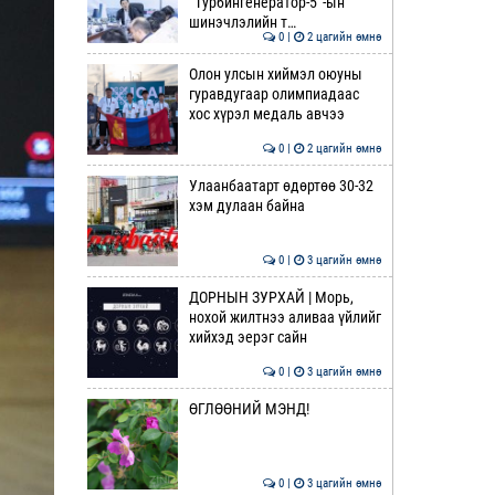
“Турбингенератор-5”-ын
шинэчлэлийн т…
0 |
2 цагийн өмнө
Олон улсын хиймэл оюуны
гуравдугаар олимпиадаас
хос хүрэл медаль авчээ
0 |
2 цагийн өмнө
Улаанбаатарт өдөртөө 30-32
хэм дулаан байна
0 |
3 цагийн өмнө
ДОРНЫН ЗУРХАЙ | Морь,
нохой жилтнээ аливаа үйлийг
хийхэд эерэг сайн
0 |
3 цагийн өмнө
ӨГЛӨӨНИЙ МЭНД!
0 |
3 цагийн өмнө