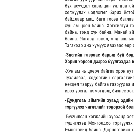
бүх асуудал харилцан уялдаата
хөгжүүлэх бодлогыг барих ёсто
байдлаар маш бага төсөв батлаад
хүн ам цөөн байна. Хөгжилгүй га
байна, тэнд хүн байна. Манай а
байна. Яагаад гэвэл, энд ажлын
Тэгэхээр энэ хүмүүс явахаас өөр 
-
Засгийн газраас барьж буй бодл
Харин хөрсөн дээрээ буулгахдаа 
-Хүн ам нь цөөрч байгаа орон ну
Тухайлбал, хөдөөгийн сэргэлти
нөхцөл тааруу байгаа газруудаа
ирэх урсгал нэмэгдэж, бизнес хө
-Дундговь аймгийн хувьд эдийн 
тэргүүлэх чиглэлийг тодорхой бо
-Бүсчилсэн хөгжлийн хүрээнд хөг
түшиглээд Монголдоо тэргүүлэх 
Өмнөговьд байна. Дорноговийн х