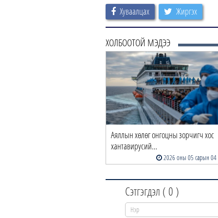
Хуваалцах
Жиргэх
ХОЛБООТОЙ МЭДЭЭ
Аяллын хөлөг онгоцны зорчигч хос
хантавирусий…
2026 оны 05 сарын 04
Сэтгэгдэл (
0
)