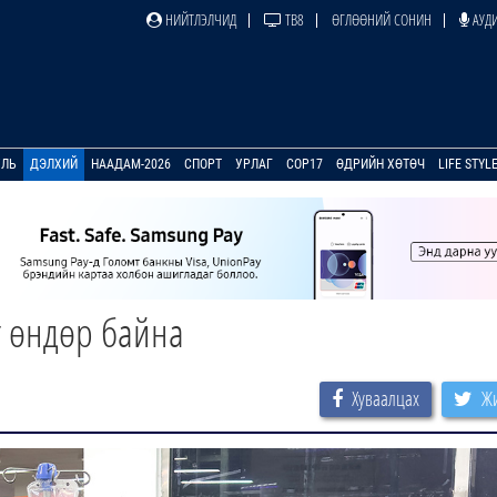
НИЙТЛЭЛЧИД
ТВ8
ӨГЛӨӨНИЙ СОНИН
АУДИ
УЛЬ
ДЭЛХИЙ
НААДАМ-2026
СПОРТ
УРЛАГ
COP17
ӨДРИЙН ХӨТӨЧ
LIFE STYL
т өндөр байна
Хуваалцах
Жи