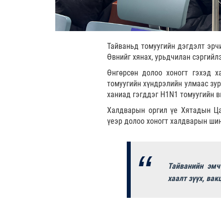
Тайваньд томуугийн дэгдэлт эрч
Өвнийг хянах, урьдчилан сэргийл
Өнгөрсөн долоо хоногт гэхэд х
томуугийн хүндрэлийн улмаас зур
ханиад гэгддэг H1N1 томуугийн в
Халдварын оргил үе Хятадын Ца
үеэр долоо хоногт халдварын шин
Тайванийн эмч
хаалт зүүх, вак