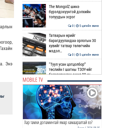
The MongolZ шинэ
бүрэлдэхүүнтэй дэлхийн
топуудын эсрэг
0 |
5 цагийн өмнө
 арлын
Татварын өрийг
барагдуулахдаа орлогын 30
огоор,
хувийг татвар төлөгчийн
Гахайн
мэдэл…
0 |
5 цагийн өмнө
а. Энэ
“Туул усан цогцолбор”
төслийн I шатны ТЭЗҮ-ийг
боловсруулах ажил 90 ху…
MOBILE TV
0 |
6 цагийн өмнө
Нийслэлийн иргэдийн
ны
Төлөөлөгчдийн Хурлын
Ээлжит VIII хуралдаан
эхэллээ
0 |
6 цагийн өмнө
Хар тамхи допаминтай ямар хамааралтай вэ?
ТОО | Гадаад валютын нөөц
7.9 тэрбум ам.доллар давлаа
Бусад
| 2026-08-05