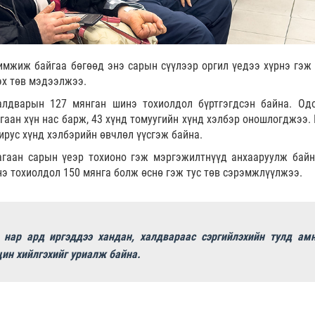
имжиж байгаа бөгөөд энэ сарын сүүлээр оргил үедээ хүрнэ гэж
эх төв мэдээлжээ.
алдварын 127 мянган шинэ тохиолдол бүртгэгдсэн байна. Одо
гаан хүн нас барж, 43 хүнд томуугийн хүнд хэлбэр оношлогджээ. 
ирус хүнд хэлбэрийн өвчлөл үүсгэж байна.
гаан сарын үеэр тохионо гэж мэргэжилтнүүд анхааруулж байн
э тохиолдол 150 мянга болж өснө гэж тус төв сэрэмжлүүлжээ.
 нар ард иргэддээ хандан, халдвараас сэргийлэхийн тулд ам
цин хийлгэхийг уриалж байна.