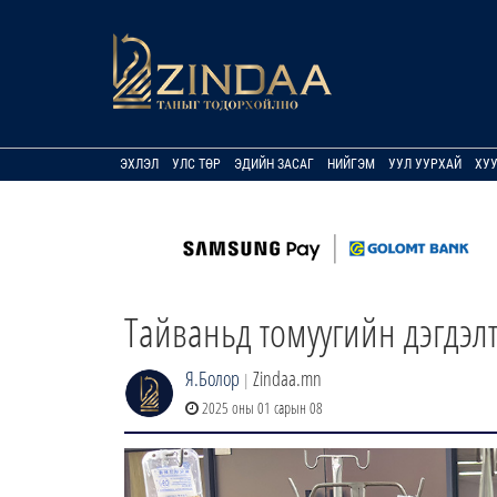
ЭХЛЭЛ
УЛС ТӨР
ЭДИЙН ЗАСАГ
НИЙГЭМ
УУЛ УУРХАЙ
ХУ
Тайваньд томуугийн дэгдэл
Я.Болор
Zindaa.mn
|
2025 оны 01 сарын 08