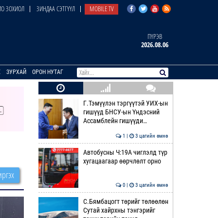
О ЗОХИОЛ
ЗИНДАА СЭТГҮҮЛ
MOBILE TV
ПҮРЭВ
2026.08.06
E
ЗУРХАЙ
ОРОН НУТАГ
Г.Тэмүүлэн тэргүүтэй УИХ-ын
гишүүд БНСУ-ын Үндэсний
Ассамблейн гишүүди…
1 |
3 цагийн өмнө
Автобусны Ч:19А чиглэлд түр
хугацаагаар өөрчлөлт орно
ргэх
0 |
3 цагийн өмнө
С.Бямбацогт төрийг төлөөлөн
Сутай хайрхны тэнгэрийг