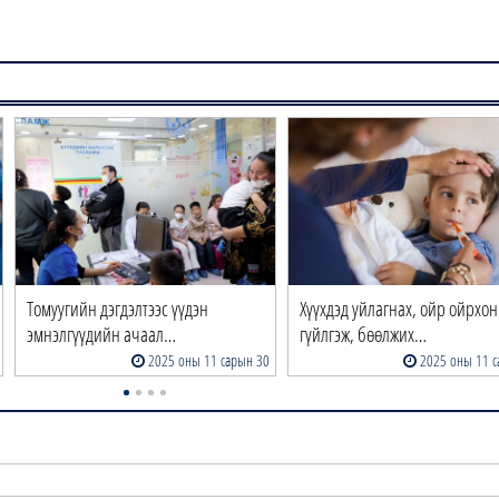
Томуугийн дэгдэлтээс үүдэн
Хүүхдэд уйлагнах, ойр ойрхон
эмнэлгүүдийн ачаал…
гүйлгэж, бөөлжих…
2025 оны 11 сарын 30
2025 оны 11 с