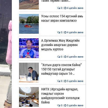
тахих төрийн тахил…
0 |
4 цагийн өмнө
Усны ослоос 154 иргэний амь
насыг авран хамгаалжээ
0 |
4 цагийн өмнө
А.Оргилмаа Жюү Жицүгийн
дэлхийн аваргаас дөрвөн
медаль хүртлээ
0 |
4 цагийн өмнө
“Хотын дарга сонсож байна”
150150 тусгай дугаарыг
наймдугаар сарын 14-…
0 |
5 цагийн өмнө
НИТХ | Иргэдийн өргөдөл,
гомдлыг хэрхэн
шийдвэрлэснийг хэлэлцэж
байна
0 |
5 цагийн өмнө