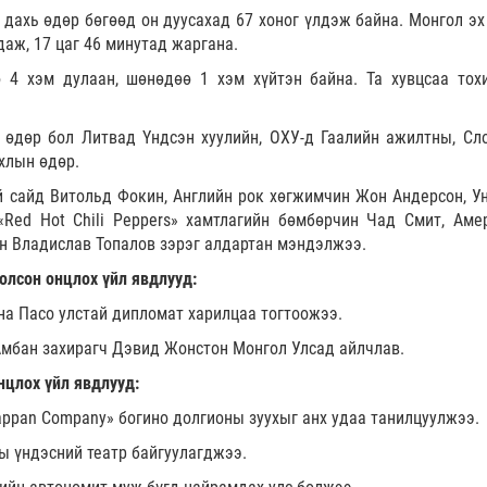
 дахь өдөр бөгөөд он дуусахад 67 хоног үлдэж байна. Монгол эх
даж, 17 цаг 46 минутад жаргана.
ө 4 хэм дулаан, шөнөдөө 1 хэм хүйтэн байна. Та хувцсаа тох
 өдөр бол Литвад Үндсэн хуулийн, ОХУ-д Гаалийн ажилтны, Сл
хлын өдөр.
 сайд Витольд Фокин, Английн рок хөгжимчин Жон Андерсон, У
«Red Hot Chili Peppers» хамтлагийн бөмбөрчин Чад Смит, Аме
ин Владислав Топалов зэрэг алдартан мэндэлжээ.
олсон онцлох үйл явдлууд:
на Пасо улстай дипломат харилцаа тогтоожээ.
Амбан захирагч Дэвид Жонстон Монгол Улсад айлчлав.
нцлох үйл явдлууд:
appan Company» богино долгионы зуухыг анх удаа танилцуулжээ.
ы үндэсний театр байгуулагджээ.