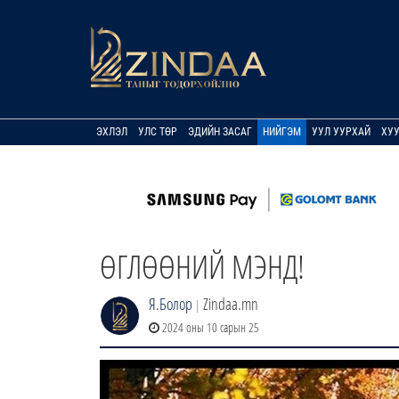
ЭХЛЭЛ
УЛС ТӨР
ЭДИЙН ЗАСАГ
НИЙГЭМ
УУЛ УУРХАЙ
ХУ
ӨГЛӨӨНИЙ МЭНД!
Я.Болор
Zindaa.mn
|
2024 оны 10 сарын 25