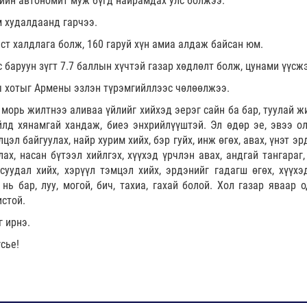
кийн автономит муж бүгд найрамдах улс болжээ.
м худалдаанд гарчээ.
ст халдлага болж, 160 гаруй хүн амиа алдаж байсан юм.
 баруун зүгт 7.7 баллын хүчтэй газар хөдлөлт болж, цунами үүсж
 хотыг Армены эзлэн түрэмгийллээс чөлөөлжээ.
 морь жилтнээ аливаа үйлийг хийхэд эерэг сайн ба бар, туулай ж
йлд хянамгай хандаж, биеэ энхрийлүүштэй. Эл өдөр эе, эвээ ол
цэл байгуулах, найр хурим хийх, бэр гуйх, инж өгөх, авах, үнэт э
ах, насан бүтээл хийлгэх, хүүхэд үрчлэн авах, андгай тангараг,
суудал хийх, хэрүүл тэмцэл хийх, эрдэнийг гадагш өгөх, хүүхэ
нь бар, луу, могой, бич, тахиа, гахай болой. Хол газар яваар о
истой.
г ирнэ.
сье!