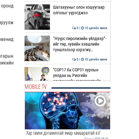
 оронд
Шатахууныг олон хошуугаар
олгохыг үүрэгджээ
ируулж
0 |
10 цагийн өмнө
“Нүүрс пиролизийн үйлдвэр”-
овенид
ийг төр, хувийн хэвшлийн
түншлэлээр хэрэгжү…
нгарын
0 |
10 цагийн өмнө
рикийн
"COP17 ба COP31 хурлын
уялдаа нь Риогийн
конвенцийн хэрэгжилтийг
MOBILE TV
ахиул…
0 |
11 цагийн өмнө
Монгол төрийн парадокс нь
шатахуун
0 |
11 цагийн өмнө
Хар тамхи допаминтай ямар хамааралтай вэ?
Б.Пүрэвдагва: Найман
салбарын 103 үйлчилгээний
Бусад
| 2026-08-05