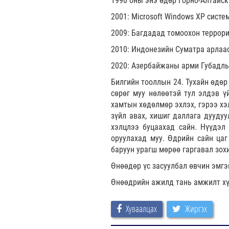
1990 оны энэ өдөр Горно-Алтайс
2001: Microsoft Windows XP систе
2009: Багдадад томоохон террори
2010: Индонезийн Суматра арлаас
2020: Азербайжаны арми Губадлы
Билгийн тооллын 24. Тухайн өдөр
сөрөг муу нөлөөтэй тул элдэв ү
хамтын хөдөлмөр эхлэх, гэрээ хэл
зүйл авах, хишиг даллага дуудуул
хэлцлээ буцаахад сайн. Нүүдэл 
оруулахад муу. Өдрийн сайн цаг 
баруун урагш мөрөө гаргавал зох
Өнөөдөр үс засуулбал өвчин эмгэ
Өнөөдрийн ажилд тань амжилт хү
Хуваалцах
Жиргэх