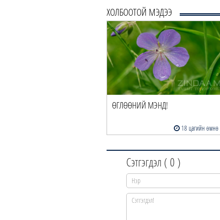
ХОЛБООТОЙ МЭДЭЭ
ГЛӨӨНИЙ МЭНД!
ӨГЛӨӨНИЙ МЭНД!
18 цагийн өмнө
2026 оны 08 сарын 06
Сэтгэгдэл (
0
)