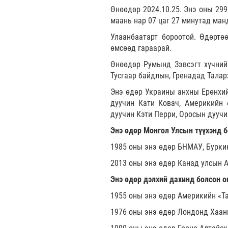
Өнөөдөр 2024.10.25. Энэ оны 299
маань нар 07 цаг 27 минутад ман
Улаанбаатарт бороотой. Өдөртө
өмсөөд гараарай.
Өнөөдөр Румынд Зэвсэгт хүчний
Тусгаар байдлын, Гренадад Талар
Энэ өдөр Украины анхны Ерөнхий
дуучин Кати Ковач, Америкийн 
дуучин Кэти Перри, Оросын дууч
Энэ өдөр Монгол Улсын түүхэнд б
1985 оны энэ өдөр БНМАУ, Бурки
2013 оны энэ өдөр Канад улсын 
Энэ өдөр дэлхий дахинд болсон о
1955 оны энэ өдөр Америкийн «T
1976 оны энэ өдөр Лондонд Хаан