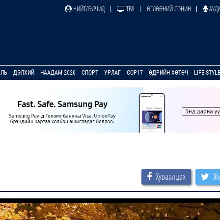
НИЙТЛЭЛЧИД
ТВ8
ӨГЛӨӨНИЙ СОНИН
АУДИ
УЛЬ
ДЭЛХИЙ
НААДАМ-2026
СПОРТ
УРЛАГ
COP17
ӨДРИЙН ХӨТӨЧ
LIFE STYL
Хуваалцах
Жи