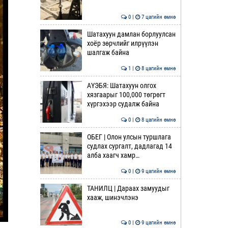
0 |
7 цагийн өмнө
Шатахуун дамлан борлуулсан
хоёр зөрчлийг илрүүлэн
шалгаж байна
1 |
8 цагийн өмнө
АҮЭБЯ: Шатахуун олгох
хязгаарыг 100,000 төгрөгт
хүргэхээр судалж байна
0 |
8 цагийн өмнө
ОБЕГ | Олон улсын туршлага
судлах сургалт, дадлагад 14
алба хаагч хамр…
0 |
9 цагийн өмнө
ТАНИЛЦ | Дараах замуудыг
хааж, шинэчлэнэ
0 |
9 цагийн өмнө