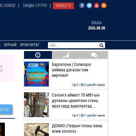
О ЗОХИОЛ
ЗИНДАА СЭТГҮҮЛ
MOBILE TV
БЯМБА
2026.08.08
E
ЗУРХАЙ
ОРОН НУТАГ
Барселона | Солилцоо
наймаа дагасан том
өөрчлөлт
0 |
6 цагийн өмнө
Сэлэнгэ аймагт 70 МВт-ын
дулааны цахилгаан станц
ирэх сард ашиглалтад …
ргэх
0 |
7 цагийн өмнө
ДОХИО | Газрын тосны ханш
өсөж эхэллээ