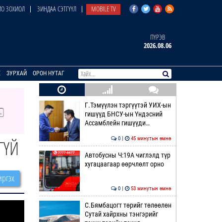
О ЗОХИОЛ
ЗИНДАА СЭТГҮҮЛ
MOBILE TV
ПҮРЭВ
2026.08.06
E
ЗУРХАЙ
ОРОН НУТАГ
Г.Тэмүүлэн тэргүүтэй УИХ-ын
гишүүд БНСУ-ын Үндэсний
Ассамблейн гишүүди…
0 |
45 минутын өмнө
ГҮЙ
Автобусны Ч:19А чиглэлд түр
хугацаагаар өөрчлөлт орно
ргэх
0 |
53 минутын өмнө
С.Бямбацогт төрийг төлөөлөн
Сутай хайрхны тэнгэрийг