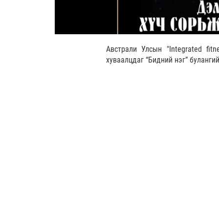
Австрали Улсын "Integrated fit
хуваалцдаг “Бидний нэг” буланги