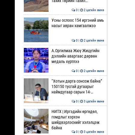
тахих төрийн тахил…
0 |
2 цагийн өмнө
Усны ослоос 154 иргэний амь
насыг авран хамгаалжээ
0 |
2 цагийн өмнө
А.Оргилмаа Жюү Жицүгийн
дэлхийн аваргаас дөрвөн
медаль хүртлээ
0 |
2 цагийн өмнө
“Хотын дарга сонсож байна”
150150 тусгай дугаарыг
наймдугаар сарын 14-…
0 |
3 цагийн өмнө
НИТХ | Иргэдийн өргөдөл,
гомдлыг хэрхэн
шийдвэрлэснийг хэлэлцэж
байна
0 |
3 цагийн өмнө