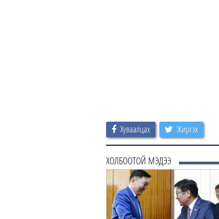
Хуваалцах
Жиргэх
ХОЛБООТОЙ МЭДЭЭ