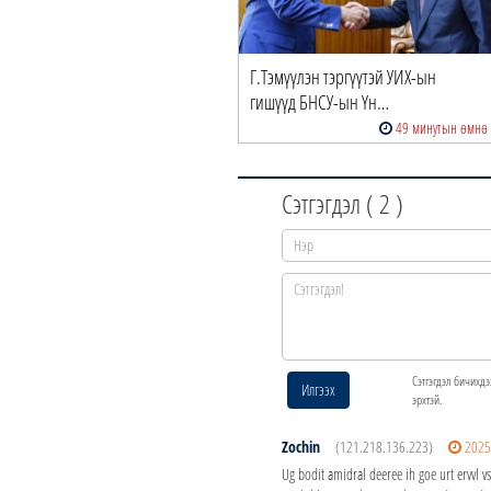
Г.Тэмүүлэн тэргүүтэй УИХ-ын
гишүүд БНСУ-ын Үн…
49 минутын өмнө
Сэтгэгдэл (
2
)
Сэтгэгдэл бичихдэ
Илгээх
эрхтэй.
Zochin
(121.218.136.223)
2025
Ug bodit amidral deeree ih goe urt ervvl 