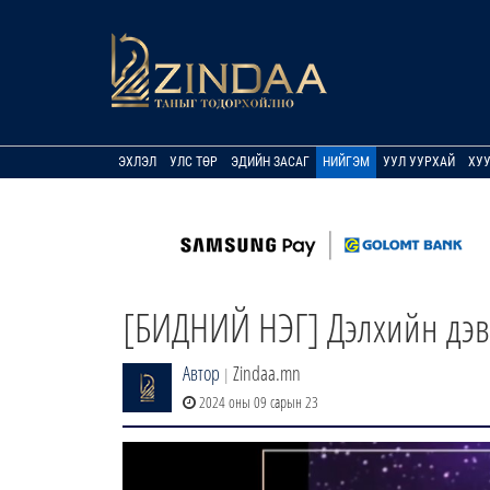
ЭХЛЭЛ
УЛС ТӨР
ЭДИЙН ЗАСАГ
НИЙГЭМ
УУЛ УУРХАЙ
ХУ
[БИДНИЙ НЭГ] Дэлхийн дэ
Автор
Zindaa.mn
|
2024 оны 09 сарын 23