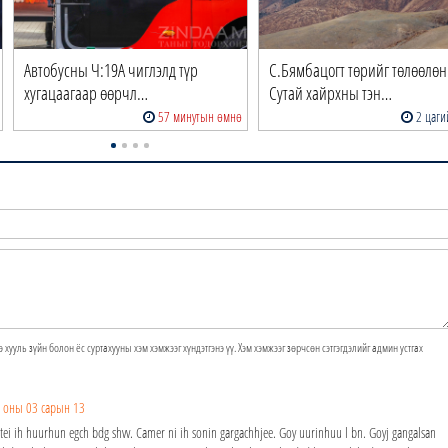
Автобусны Ч:19А чиглэлд түр
С.Бямбацогт төрийг төлөөлөн
хугацаагаар өөрчл…
Сутай хайрхны тэн…
57 минутын өмнө
2 цаги
э хууль зүйн болон ёс суртахууны хэм хэмжээг хүндэтгэнэ үү. Хэм хэмжээг зөрчсөн сэтгэгдэлийг админ устгах
 оны 03 сарын 13
vstei ih huurhun egch bdg shvv. Camer ni ih sonin gargachhjee. Goy uurinhuu l bn. Goyj gangalsan