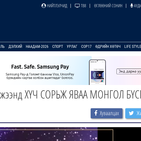
НИЙТЛЭЛЧИД
ТВ8
ӨГЛӨӨНИЙ СОНИН
АУДИ
УЛЬ
ДЭЛХИЙ
НААДАМ-2026
СПОРТ
УРЛАГ
COP17
ӨДРИЙН ХӨТӨЧ
LIFE STYL
вжээнд ХҮЧ СОРЬЖ ЯВАА МОНГОЛ БҮС
Хуваалцах
Жи