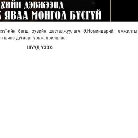
ness"-ийн багш, хувийн дасгалжуулагч Э.Номиндарийг амжилты
йн шинэ дугаарт урьж, ярилцлаа.
ШУУД ҮЗЭХ: