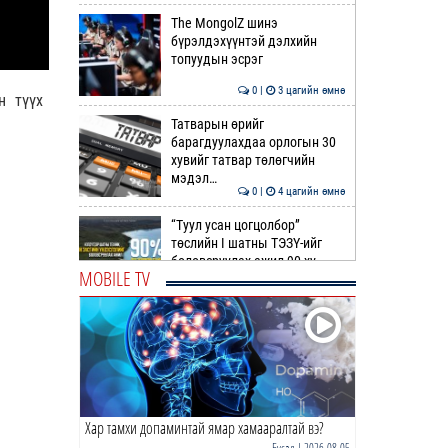
The MongolZ шинэ
бүрэлдэхүүнтэй дэлхийн
топуудын эсрэг
0 |
3 цагийн өмнө
н түүх
Татварын өрийг
барагдуулахдаа орлогын 30
хувийг татвар төлөгчийн
мэдэл…
0 |
4 цагийн өмнө
“Туул усан цогцолбор”
төслийн I шатны ТЭЗҮ-ийг
боловсруулах ажил 90 ху…
MOBILE TV
0 |
4 цагийн өмнө
Нийслэлийн иргэдийн
Төлөөлөгчдийн Хурлын
Ээлжит VIII хуралдаан
эхэллээ
0 |
4 цагийн өмнө
Хар тамхи допаминтай ямар хамааралтай вэ?
ТОО | Гадаад валютын нөөц
7.9 тэрбум ам.доллар давлаа
Бусад
| 2026-08-05