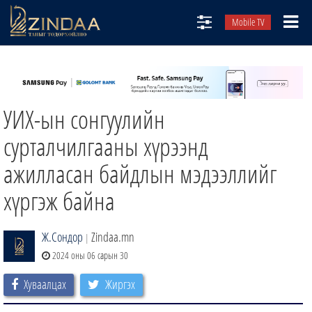
Mobile TV
НИЙТЛЭЛЧИД
ТВ8
УИХ-ын сонгуулийн
ӨГЛӨӨНИЙ СОНИН
АУДИО ЗОХИОЛ
сурталчилгааны хүрээнд
ЗИНДАА СЭТГҮҮЛ
ажилласан байдлын мэдээллийг
хүргэж байна
Ж.Сондор
Zindaa.mn
|
2024 оны 06 сарын 30
Хуваалцах
Жиргэх