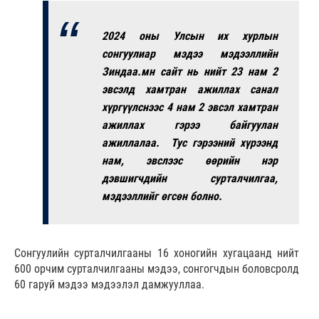
2024 оны Улсын их хурлын
сонгуулиар мэдээ мэдээллийн
Зиндаа.мн сайт нь нийт 23 нам 2
эвсэлд хамтран ажиллах санал
хүргүүлснээс 4 нам 2 эвсэл хамтран
ажиллах гэрээ байгуулан
ажиллалаа. Тус гэрээний хүрээнд
нам, эвслээс өөрийн нэр
дэвшигчдийн сурталчилгаа,
мэдээллийг өгсөн болно.
Сонгуулийн сурталчилгааны 16 хоногийн хугацаанд нийт
600 орчим сурталчилгааны мэдээ, сонгогчдын боловсролд
60 гаруй мэдээ мэдээлэл дамжууллаа.