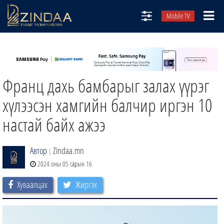
Mobile TV
НИЙТЛЭЛЧИД
ТВ8
Франц дахь бамбарыг залах үүрэг
ӨГЛӨӨНИЙ СОНИН
АУДИО ЗОХИОЛ
хүлээсэн хамгийн балчир иргэн 10
ЗИНДАА СЭТГҮҮЛ
настай байх ажээ
Автор
Zindaa.mn
|
2024 оны 05 сарын 16
Хуваалцах
Жиргэх