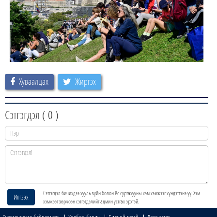
Хуваалцах
Жиргэх
Сэтгэгдэл (
0
)
Сэтгэгдэл бичихдээ хууль зүйн болон ёс суртахууны хэм хэмжээг хүндэтгэнэ үү. Хэм
Илгээх
хэмжээг зөрчсөн сэтгэгдэлийг админ устгах эрхтэй.