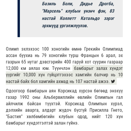
Базиль Боли, Дидье Дрогба,
"Марсель" клубын үнэнч фэн, 83
настай Коллетт Катальдо зэрэг
эрхмүүд үргэлжлүүлэв.
Олимп эхлэхээс 100 хоногийн өмнө Грекийн Олимпиад
ассан буухиа нь 79 хоногийн турш Францын 6 арал, эх
газрын 65 нутаг дэвсгэрийн 400 гаруй хот суурин газраар
12,000 км аялах юм. Түүнчлэн
бамбарыг залах хүндэт
үүргийг 10,000 хүн гүйцэтгэхээс хамгийн балчир нь 10
настай байх бол хамгийн ахмад нь 107 настай ажээ.
Одоогоор бамбарын аян Корсикад хүрсэн бөгөөд энэхүү
газар 1992 оны Альбервиллийн өвлийн Олимпын гал
айлчилж байсан түүхтэй. Корсикад Олимпын хүрэл,
дэлхийн аварга, алдарт жүдоч бүсгүй Присилла Гнето,
"Бастия" хөлбөмбөгийн клубын одод, нийт 120 хүн
бамбарыг хүндэтгэлтэй залан гүйнэ.