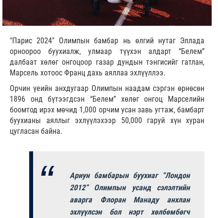
"Парис 2024" Олимпын бамбар нь өлгий нутаг Эллада
орноороо буухиалж, улмаар түүхэн алдарт “Белем”
далбаат хөлөг онгоцоор газар дундын тэнгисийг гатлан,
Марсель хотоос Франц дахь аяллаа эхлүүллээ.
Орчин үеийн анхдугаар Олимпын наадам сэргэн өрнөсөн
1896 онд бүтээгдсэн “Белем” хөлөг онгоц Марселийн
боомтод ирэх мөчид 1,000 орчим усан завь угтаж, бамбарт
буухианы аяллыг эхлүүлэхээр 50,000 гаруй хүн хуран
цугласан байна.
Ариун бамбарын буухиаг “Лондон
2012” Олимпын усанд сэлэлтийн
аварга Флоран Манаду анхлан
эхлүүлсэн бол нэрт хөлбөмбөгч