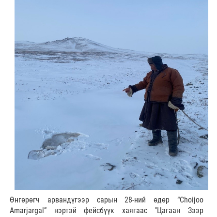
Өнгөрөгч арвандүгээр сарын 28-ний өдөр “Choijoo
Amarjargal” нэртэй фейсбүүк хаягаас "Цагаан Зээр