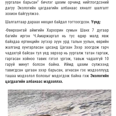
уургалан барьсан" бичлэг цахим орчинд нийтлэгдсэний
дагуу Экологийн цагдаагийн албанаас хяналт шалгалт
зохион байгуулжээ.
Шалгалтаар дараах нөхцөл байдал тогтоогдсон.
Үүнд:
-Өвөрхангай аймгийн Хархорин сумын Шанх 7 дугаар
багийн иргэн Ч.Амаржаргал нь тус өдөр малд явж
байхдаа ертөнцийн зүгээр зүүн урд талын уулын, өврийн
жалганд хунгарласан цасанд Цагаан Зээр зоогдож гарч
чадахгүй байсан тул үед эврээр нь уургалж татан гаргаж,
гаргасан хойноо тавих гэтэл үргэж, тавьж чадалгүй 10
гаруй минут болсон байна. Иймд цахим сүлжээнд
тавигдсан цагаан зээр барьсан, агнасан гэх мэдээллүүд
ташаа мэдээлэл болохыг мэдэгдэж байна гэж
Экологийн
цагдаагийн албанаас мэдээллээ.