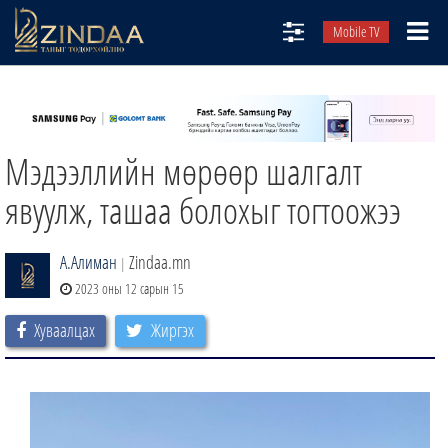
Mobile TV
НИЙТЛЭЛЧИД
ТВ8
Мэдээллийн мөрөөр шалгалт
ӨГЛӨӨНИЙ СОНИН
АУДИО ЗОХИОЛ
явуулж, ташаа болохыг тогтоожээ
ЗИНДАА СЭТГҮҮЛ
А.Алиман
Zindaa.mn
|
2023 оны 12 сарын 15
Хуваалцах
Жиргэх