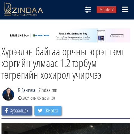
Mobile TV
НИЙТЛЭЛЧИД
ТВ8
Хүрээлэн байгаа орчны эсрэг гэмт
ӨГЛӨӨНИЙ СОНИН
АУДИО ЗОХИОЛ
хэргийн улмаас 1.2 тэрбум
ЗИНДАА СЭТГҮҮЛ
төгрөгийн хохирол учирчээ
Б.Гантуяа
Zindaa.mn
|
2024 оны 05 сарын 30
Хуваалцах
Жиргэх