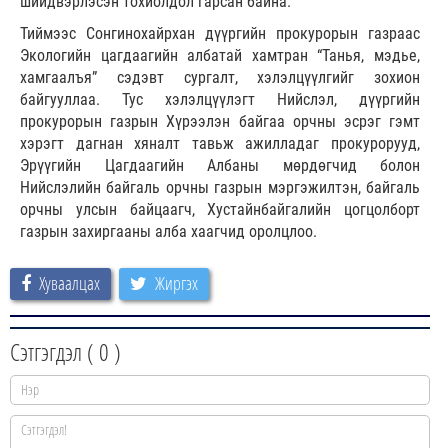
шийдвэрлэсэн тохиолдол гарсан байна.
Тиймээс Сонгинохайрхан дүүргийн прокурорын газраас
Экологийн цагдаагийн албатай хамтран “Танья, мэдье,
хамгаалъя” сэдэвт сургалт, хэлэлцүүлгийг зохион
байгууллаа. Тус хэлэлцүүлэгт Нийслэл, дүүргийн
прокурорын газрын Хүрээлэн байгаа орчны эсрэг гэмт
хэрэгт дагнан хяналт тавьж ажилладаг прокурорууд,
Эрүүгийн Цагдаагийн Албаны мөрдөгчид болон
Нийслэлийн байгаль орчны газрын мэргэжилтэн, байгаль
орчны улсын байцаагч, Хустайнбайгалийн цогцолборт
газрын захиргааны алба хаагчид оролцлоо.
Хуваалцах
Жиргэх
Сэтгэгдэл (
0
)