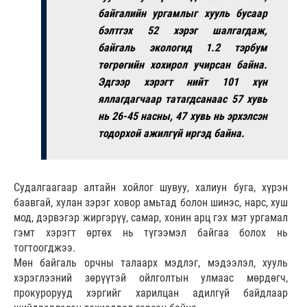
байгалийн ургамлыг хууль бусаар
бэлтгэх 52 хэрэг шалгагдаж,
байгаль экологид 1.2 тэрбум
төгрөгийн хохирол учирсан байна.
Эдгээр хэрэгт нийт 101 хүн
яллагдагчаар татагдсанаас 57 хувь
нь 26-45 насны, 47 хувь нь эрхэлсэн
тодорхой ажилгүй иргэд байна.
Судалгаагаар алтайн хойлог шувуу, халиун буга, хүрэн
баавгай, хулан зэрэг ховор амьтад болон шинэс, нарс, хуш
мод, дэрвэгэр жиргэрүү, самар, хонин арц гэх мэт ургамал
гэмт хэрэгт өртөх нь түгээмэл байгаа болох нь
тогтоогджээ.
Мөн байгаль орчны талаарх мэдлэг, мэдээлэл, хууль
хэрэглээний зөрүүтэй ойлголтын улмаас мөрдөгч,
прокурорууд хэргийг харилцан адилгүй байдлаар