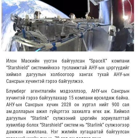
Илон Маскийн үүсгэн байгуулсан “SpaceX” компани
“Starshield” системийнхээ тусламжтай АНУ-ын цэргүүдийг
хиймэл дагуулын холбоогоор хангах тухай АНУ-ын
Сансрын хүчинтэй гэрээ байгуулжээ.
Блүмберг агентлагийн мэдээллээр, АНУ-ын Сансрын
хүчинтэй гэрээ байгуулахаар 15 компани өрсөлдөж байна.
АНУ-ын Сансрын хүчин 2028 он хүртэл нийт 900 сая
ам.долларын ажил гүйцэтгэх захиалга өгөх аж. Хиймэл
дагуулын “Starlink” сүлжээний цэргийн зориулалттай
хувилбар болох “Starshield” систем нь “Starlink” сүлжээгээр
дамжин ажиллана. Нэг жилийн хугацаатай байгуулсан