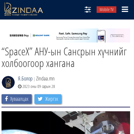
Mobile TV
НИЙТЛЭЛЧИД
ТВ8
“SpaceX” АНУ-ын Сансрын хүчнийг
ӨГЛӨӨНИЙ СОНИН
АУДИО ЗОХИОЛ
холбоогоор хангана
ЗИНДАА СЭТГҮҮЛ
Я.Болор
Zindaa.mn
|
2023 оны 09 сарын 28
Хуваалцах
Жиргэх