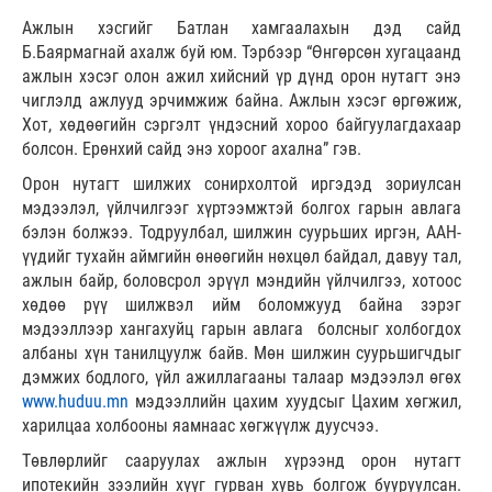
Ажлын хэсгийг Батлан хамгаалахын дэд сайд
Б.Баярмагнай ахалж буй юм. Тэрбээр “Өнгөрсөн хугацаанд
ажлын хэсэг олон ажил хийсний үр дүнд орон нутагт энэ
чиглэлд ажлууд эрчимжиж байна. Ажлын хэсэг өргөжиж,
Хот, хөдөөгийн сэргэлт үндэсний хороо байгуулагдахаар
болсон. Ерөнхий сайд энэ хороог ахална” гэв.
Орон нутагт шилжих сонирхолтой иргэдэд зориулсан
мэдээлэл, үйлчилгээг хүртээмжтэй болгох гарын авлага
бэлэн болжээ. Тодруулбал, шилжин суурьших иргэн, ААН-
үүдийг тухайн аймгийн өнөөгийн нөхцөл байдал, давуу тал,
ажлын байр, боловсрол эрүүл мэндийн үйлчилгээ, хотоос
хөдөө рүү шилжвэл ийм боломжууд байна зэрэг
мэдээллээр хангахуйц гарын авлага болсныг холбогдох
албаны хүн танилцуулж байв. Мөн шилжин суурьшигчдыг
дэмжих бодлого, үйл ажиллагааны талаар мэдээлэл өгөх
www.huduu.mn
мэдээллийн цахим хуудсыг Цахим хөгжил,
харилцаа холбооны яамнаас хөгжүүлж дуусчээ.
Төвлөрлийг сааруулах ажлын хүрээнд орон нутагт
ипотекийн зээлийн хүүг гурван хувь болгож бууруулсан.