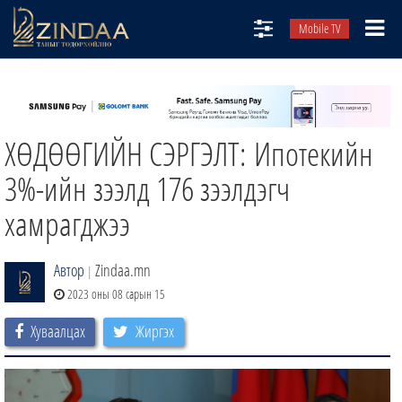
Mobile TV
НИЙТЛЭЛЧИД
ТВ8
ХӨДӨӨГИЙН СЭРГЭЛТ: Ипотекийн
ӨГЛӨӨНИЙ СОНИН
АУДИО ЗОХИОЛ
3%-ийн зээлд 176 зээлдэгч
ЗИНДАА СЭТГҮҮЛ
хамрагджээ
Автор
Zindaa.mn
|
2023 оны 08 сарын 15
Хуваалцах
Жиргэх