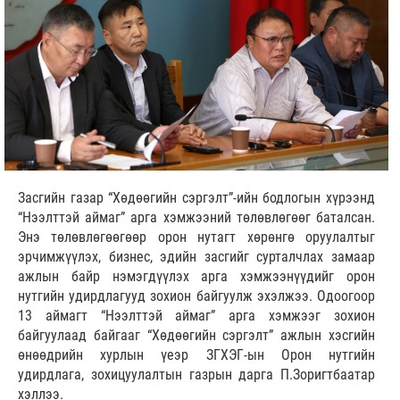
Засгийн газар “Хөдөөгийн сэргэлт”-ийн бодлогын хүрээнд
“Нээлттэй аймаг” арга хэмжээний төлөвлөгөөг баталсан.
Энэ төлөвлөгөөгөөр орон нутагт хөрөнгө оруулалтыг
эрчимжүүлэх, бизнес, эдийн засгийг сурталчлах замаар
ажлын байр нэмэгдүүлэх арга хэмжээнүүдийг орон
нутгийн удирдлагууд зохион байгуулж эхэлжээ. Одоогоор
13 аймагт “Нээлттэй аймаг” арга хэмжээг зохион
байгуулаад байгааг “Хөдөөгийн сэргэлт” ажлын хэсгийн
өнөөдрийн хурлын үеэр ЗГХЭГ-ын Орон нутгийн
удирдлага, зохицуулалтын газрын дарга П.Зоригтбаатар
хэллээ.