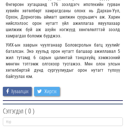
Өнгөрсөн хугацаанд 176 зээлдэгч ипотекийн гурван
хувийн хөтөлбөрт хамрагдсаны олонх нь Дархан-Уул,
Орхон, Дорноговь аймагт шилжин суурьшигч аж. Харин
нийслэлээс орон нутагт үйл ажиллагаа явуулахаар
шилжиж буй аж ахуйн нэгжүүд хөнгөлөлттэй зээлд
хамрагдах боломж бүрджээ.
УИХ-ын хаврын чуулганаар Боловсролын багц хуулийг
баталсан. Энэ хуульд орон нутагт багшаар ажиллавал 5
жил тутамд 6 сарын цалинтай тэнцэхүйц хэмжээний
мөнгөн тэтгэмж олгохоор тусгажээ. Мөн олон улсын
хөтөлбөртэй дунд сургуулиудыг орон нутагт түлхүү
байгуулах юм.
Хуваалцах
Жиргэх
Сэтгэгдэл (
0
)