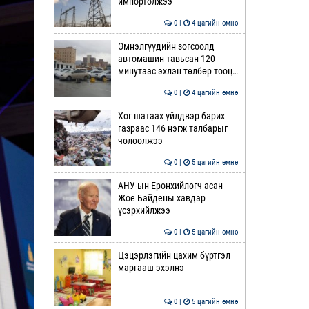
импортолжээ
0 |
4 цагийн өмнө
Эмнэлгүүдийн зогсоолд
автомашин тавьсан 120
минутаас эхлэн төлбөр тооц…
0 |
4 цагийн өмнө
Хог шатаах үйлдвэр барих
газраас 146 нэгж талбарыг
чөлөөлжээ
0 |
5 цагийн өмнө
АНУ-ын Ерөнхийлөгч асан
Жое Байдены хавдар
үсэрхийлжээ
0 |
5 цагийн өмнө
Цэцэрлэгийн цахим бүртгэл
маргааш эхэлнэ
0 |
5 цагийн өмнө