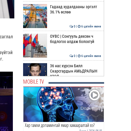
Гадаад худалдааны эргэлт
36.1% өслөө
0 |
6 цагийн өмнө
ОУВС | Сонгууль дөхсөн ч
саглал
бодлогоо алдаж болохгүй
зүйтэй
0 |
6 цагийн өмнө
г.
36 нас хүрсэн Билл
Скарсгардын АМЬДРАЛЫН
ҮЗЭЛ
MOBILE TV
0 |
7 цагийн өмнө
ӨРНИЙН ЗУРХАЙ |
Жинлүүрийнхний бүтээлч
байдал нэмэгдэнэ
0 |
9 цагийн өмнө
Хар тамхи допаминтай ямар хамааралтай вэ?
ӨГЛӨӨНИЙ МЭНД!
Бусад
| 2026-08-05