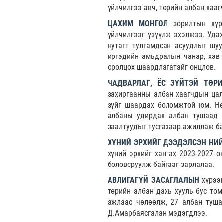
үйлчилгээ авч, төрийн албан хаа
ЦАХИМ МОНГОЛ
зорилтын хү
үйлчилгээг үзүүлж эхэлжээ. Удах
нутагт тулгамдсан асуудлыг шу
иргэдийн амьдралын чанар, хэв 
оролцох шаардлагатайг онцлов.
ЧАДВАРЛАГ, ЁС ЗҮЙТЭЙ ТӨР
захиргаанны албан хаагчдын цал
зүйг шаардах боломжтой юм. Нө
албаны удирдах албан тушаад э
заалтуудыг тусгахаар ажиллаж б
ХҮНИЙ ЭРХИЙГ ДЭЭДЭЛСЭН НИ
хүний эрхийг хангах 2023-2027 
боловсруулж байгааг зарлалаа.
АВЛИГАГҮЙ ЗАСАГЛАЛЫН
хүрээн
төрийн албан дахь хууль бус то
ажлаас чөлөөлж, 27 албан туша
Д.Амарбаясгалан мэдэгдлээ.