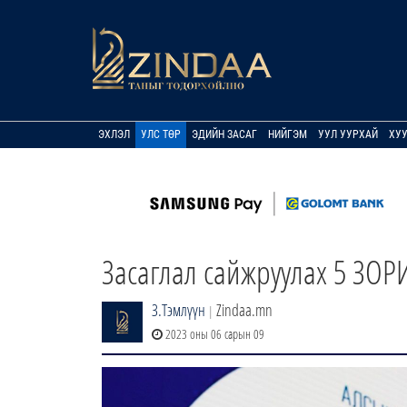
ЭХЛЭЛ
УЛС ТӨР
ЭДИЙН ЗАСАГ
НИЙГЭМ
УУЛ УУРХАЙ
ХУ
Засаглал сайжруулах 5 ЗОР
З.Тэмлүүн
Zindaa.mn
|
2023 оны 06 сарын 09