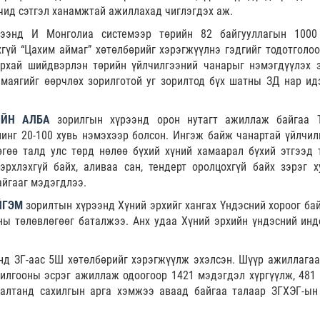
гчид сэтгэл ханамжтай ажиллахад чиглэгдэх аж.
рээнд И Монголиа системээр төрийн 82 байгууллагын 1000
гүй “Цахим аймаг” хөтөлбөрийг хэрэгжүүлнэ гэдгийг тодотголоо
урхай шийдвэрлэн төрийн үйлчилгээний чанарыг нэмэгдүүлэх 
маягийг өөрчлөх зорилготой уг зорилтод бүх шатны ЗД нар ид
ИЙН АЛБА
зорилгын хүрээнд орон нутагт ажиллаж байгаа 
инг 20-100 хувь нэмэхээр болсон. Ингэж байж чанартай үйлчилг
гөө талд улс төрд нөлөө бүхий хүний хамаарал бүхий этгээд 
рхлэхгүй байх, аливаа сан, тендерт оролцохгүй байх зэрэг х
айгааг мэдэгдлээ.
ЙГЭМ
зорилтын хүрээнд Хүний эрхийг хангах Үндэсний хороог бай
оны төлөвлөгөөг баталжээ. Анх удаа Хүний эрхийн үндэсний инд
д ЗГ-аас 5Ш хөтөлбөрийг хэрэгжүүлж эхэлсэн. Шүүр ажиллагаа
милгооны эсрэг ажиллаж одоогоор 1421 мэдэгдэл хүргүүлж, 481 
алтанд сахилгын арга хэмжээ аваад байгаа талаар ЗГХЭГ-ын