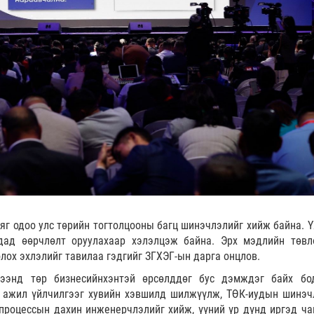
яг одоо улс төрийн тогтолцооны багц шинэчлэлийг хийж байна. Ү
удад өөрчлөлт оруулахаар хэлэлцэж байна. Эрх мэдлийн төвл
лох эхлэлийг тавилаа гэдгийг ЗГХЭГ-ын дарга онцлов.
рээнд төр бизнесийнхэнтэй өрсөлддөг бус дэмждэг байх бо
 ажил үйлчилгээг хувийн хэвшилд шилжүүлж, ТӨК-иудын шинэч
 процессын дахин инженерчлэлийг хийж, үүний үр дүнд иргэд ча