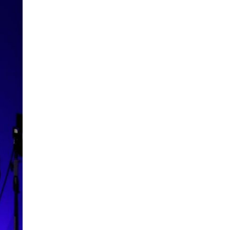
COP17
| 2026-07-28
Нийслэлийн цэцэрлэгийн бүртгэл 8 дугаар сарын
10-наас э…
Боловсрол
| 2026-07-27