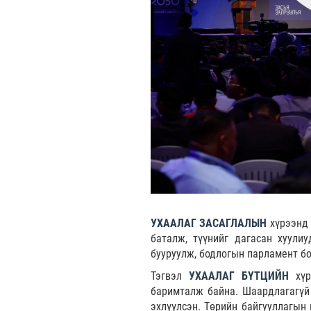
УХААЛАГ ЗАСАГЛАЛЫН
хүрээнд 
баталж, түүнийг дагасан хуули
бууруулж, бодлогын парламент бо
Тэгвэл
УХААЛАГ БҮТЦИЙН
хү
баримталж байна. Шаардлагагүй
эхлүүлсэн. Төрийн байгууллагын