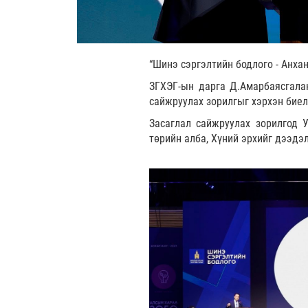
“Шинэ сэргэлтийн бодлого - Анха
ЗГХЭГ-ын дарга Д.Амарбаясгалан
сайжруулах зорилгыг хэрхэн биел
Засаглал сайжруулах зорилгод У
төрийн алба, Хүний эрхийг дээдэл