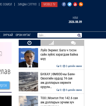
О ЗОХИОЛ
ЗИНДАА СЭТГҮҮЛ
MOBILE TV
НЯМ
2026.08.09
E
ЗУРХАЙ
ОРОН НУТАГ
Луйз Энрике: Бага ч гэсэн
сайн зүйлс харагдаж байна
шүү
0 |
2 цагийн өмнө
улав
БНХАУ | ӨМӨЗО-ны Баян-
Овоогийн ордод 74 сая
ам.долларын хөрөнгө
ргэх
оруулн…
0 |
3 цагийн өмнө
ТОО | Монгол Улс 142.6 сая
ам.долларын эрчим хүч