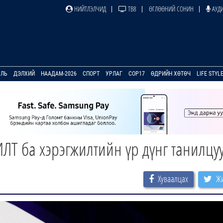
НИЙТЛЭЛЧИД
ТВ8
ӨГЛӨӨНИЙ СОНИН
АУДИ
УЛЬ
ДЭЛХИЙ
НААДАМ-2026
СПОРТ
УРЛАГ
COP17
ӨДРИЙН ХӨТӨЧ
LIFE STYL
ИЛТ ба хэрэгжилтийн үр дүнг танилцу
Хуваалцах
Жи