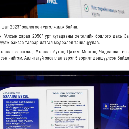
н шат 2023” зөвлөгөөн үргэлжилж байна.
 "Алсын хараа 2050" урт хугацааны хөгжлийн бодлого дахь За
үүлж байгаа талаар илтгэл мэдээлэл танилцуулав.
хаалаг засаглал, Ухаалаг бүтэц, Цахим Монгол, Чадварлаг ёс 
сэн нийгэм, Авлигагүй засаглал зэрэг 5 зорилт дэвшүүлсэн байда