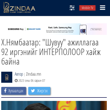
Mobile TV
НИЙТЛЭЛЧИД
ТВ8
Х.Нямбаатар: "Шувуу" ажиллагаа
ӨГЛӨӨНИЙ СОНИН
АУДИО ЗОХИОЛ
92 иргэнийг ИНТЕРПОЛООР хайж
ЗИНДАА СЭТГҮҮЛ
байна
Автор
Zindaa.mn
|
2023 оны 06 сарын 07
Хуваалцах
Жиргэх