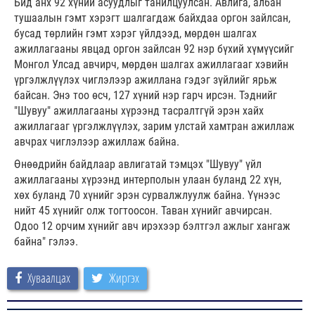
Бид анх 92 хүний асуудлыг танилцуулсан. Авлига, албан
тушаалын гэмт хэрэгт шалгагдаж байхдаа оргон зайлсан,
бусад төрлийн гэмт хэрэг үйлдээд, мөрдөн шалгах
ажиллагааны явцад оргон зайлсан 92 нэр бүхий хүмүүсийг
Монгол Улсад авчирч, мөрдөн шалгах ажиллагааг хэвийн
үргэлжлүүлэх чиглэлээр ажиллана гэдэг зүйлийг ярьж
байсан. Энэ тоо өсч, 127 хүний нэр гарч ирсэн. Тэднийг
"Шувуу" ажиллагааны хүрээнд тасралтгүй эрэн хайх
ажиллагааг үргэлжлүүлэх, зарим улстай хамтран ажиллаж
авчрах чиглэлээр ажиллаж байна.
Өнөөдрийн байдлаар авлигатай тэмцэх "Шувуу" үйл
ажиллагааны хүрээнд интерполын улаан буланд 22 хүн,
хөх буланд 70 хүнийг эрэн сурвалжлуулж байна. Үүнээс
нийт 45 хүнийг олж тогтоосон. Таван хүнийг авчирсан.
Одоо 12 орчим хүнийг авч ирэхээр бэлтгэл ажлыг хангаж
байна" гэлээ.
Хуваалцах
Жиргэх