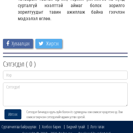
сурталгүй нээлттэй аймаг болох зорилго
зорилтуудыг тавин ажиллаж байна гэхчлэн
мэдээлэл өглөө.
Хуваалцах
Жиргэх
Сэтгэгдэл (
0
)
Сэтгэгдэл бичихдээ хууль зүйн болон ёс суртахууны хэм хэмжээг хүндэтгэнэ үү. Хэм
Илгээх
хэмжээг зөрчсөн сэтгэгдэлийг админ устгах эрхтэй.
Сурталчилгаа байршуулах
Холбоо барих
Бидний тухай
Лого татах