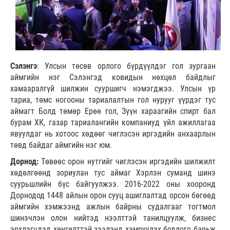
Сэлэнгэ
: Улсын төсөв орлого бүрдүүлдэг гол зургаан
аймгийн нэг Сэлэнгэд ковидын нөхцөл байдлыг
хамааралгүй шилжин сууршигч нэмэгджээ. Улсын үр
тариа, төмс ногооны тариалалтын гол нурууг үүрдэг тус
аймагт Болд төмөр Ерөө гол, Зүүн хараагийн спирт бал
бурам ХК, газар тариалангийн компаниуд үйл ажиллагаа
явуулдаг нь хотоос хөдөөг чиглэсэн иргэдийн анхаарлын
төвд байдаг аймгийн нэг юм.
Дорнод:
Төвөөс орон нутгийг чиглэсэн иргэдийн шилжилт
хөдөлгөөнд зориулан тус аймаг Хэрлэн суманд шинэ
суурьшлийн бүс байгуулжээ. 2016-2022 оны хооронд
Дорнодод 1448 айлын орон сууц ашиглалтад орсон бөгөөд
аймгийн хэмжээнд ажлын байрны судалгааг тогтмол
шинэчлэн олон нийтэд нээлттэй танилцуулж, бизнес
эрхлэгчдэд хөнгөлттэй зээлэнд хамруулах бодлого барьж