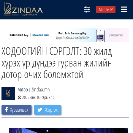
Mobile TV
НИЙТЛЭЛЧИД
ТВ8
ХӨДӨӨГИЙН СЭРГЭЛТ: 30 жилд
ӨГЛӨӨНИЙ СОНИН
АУДИО ЗОХИОЛ
хүрэх үр дүндээ гурван жилийн
ЗИНДАА СЭТГҮҮЛ
дотор очих боломжтой
Автор
Zindaa.mn
|
2023 оны 03 сарын 10
Хуваалцах
Жиргэх