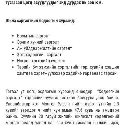
тусгасан цогц асуудлуудыг энд дурдах нь зөв юм.
Шинэ сэргэлтийн бодлогын хүрээнд:
Боомтын сэргэлт
Эрчим хүчний сэргэлт
Аж үйлдвэржилтийн сэргэлт
Хот, хөдөөгийн сэргэлт
Ногоон хөгжлийн сэргэлт
Төрийн бүтээмжийн сэргэлтийг төр, хувийн хэвшил
хамтдаа хэрэгжүүлэхээр хэдийнэ гараанаас гарсан.
Тэгвэл уг цогц бодлогын хүрээнд өнөөдөр “Хөдөөгийн
сэргэлт” Үндэсний чуулган зохион байгуулагдаж байна.
Улаанбаатар хот Монгол Улсын нийт газар нутгийн 0.3
хувийг эзэлдэг ч нийт хүн амын 47.6 хувь нь амьдарч
байна. Сүүлийн 20 гаруй жилийн шилжилт хөдөлгөөний
мэдээг аваад үзвэл нэг сая хүн нийслэлд шилжин ирж,