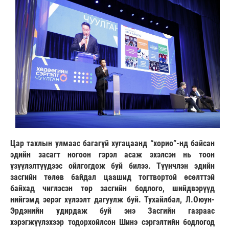
Цар тахлын улмаас багагүй хугацаанд “хорио”-нд байсан
эдийн засагт ногоон гэрэл асаж эхэлсэн нь тоон
үзүүлэлтүүдээс ойлгогдож буй билээ. Түүнчлэн эдийн
засгийн төлөв байдал цаашид тогтвортой өсөлттэй
байхад чиглэсэн төр засгийн бодлого, шийдвэрүүд
нийгэмд эерэг хүлээлт дагуулж буй. Тухайлбал, Л.Оюун-
Эрдэнийн удирдаж буй энэ Засгийн газраас
хэрэгжүүлэхээр тодорхойлсон Шинэ сэргэлтийн бодлогод