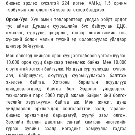
бизнес эрхлэх хүсэлтэй 224 иргэн, ААН-д 1.5 орчим
тэрбумын хөнгөлөлттэй зээл олгохоор бэлджээ.
Орхон-Уул
: Хүн амын төвлөрөлтөөр улсдаа хоёрт ордог
тус аймаг Дундын суурьшлийн бүс байгуулан ДЦС,
эмнэлэг, сургууль, цэцэрлэг, тээвэр ложистикийн төв,
хүнсний болон малын түүхий эд боловсруулах үйлдвэр
шинээр байгуулна.
Мөн орлогод нийцсэн орон сууц хөтөлбөрөө үргэлжлүүлэн
10.000 орон сууц барихаар төлөвлөж байна. Мөн 10.000
оюутантай хотхон байгуулж, Их дууд сургуулиудыг хүлээн
авч, байршуулж, оюутнууд суурьшуулахаар бэлтгэж
эхэлсэн байгаа. Хотхоны барилгын асуудлууд
шийдвэрлэгдээд байгаа бол Эрдэнэт үйлдвэрлэл
технологийн парк 5000 гаруй ажлын байрыг бий болгох
төслийг хэрэгжүүлж байгаа аж. Мөн жижиг, дунд
үйлдвэрлэл эрхлэгчдэд хөнгөлөлттэй зээл, гарааны
бизнес эрхлэгчдэд барьцаагүй, хүүгүй зээл олгож,
Зээлийн батлан даалтын сантай хамтран ипотекийн
гурван хувийн зээлд иргэдийг хамруулна гэдгээ