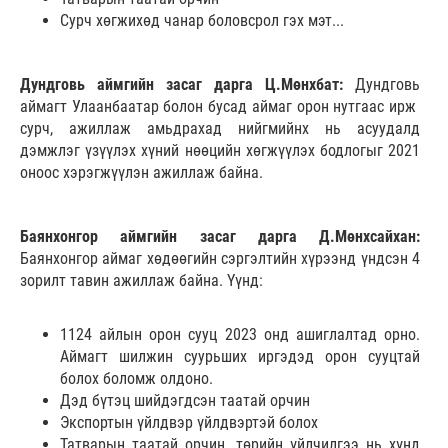
Сурч хөгжихөд чанар боловсрол гэх мэт...
Дундговь аймгийн засаг дарга Ц.Мөнхбат:
Дундговь
аймагт Улаанбаатар болон бусад аймаг орон нутгаас ирж
сурч, ажиллаж амьдрахад нийгмийнх нь асуудалд
дэмжлэг үзүүлэх хүний нөөцийн хөгжүүлэх бодлогыг 2021
оноос хэрэгжүүлэн ажиллаж байна.
Баянхонгор аймгийн засаг дарга Д.Мөнхсайхан:
Баянхонгор аймаг хөдөөгийн сэргэлтийн хүрээнд үндсэн 4
зорилт тавин ажиллаж байна. Үүнд:
1124 айлын орон сууц 2023 онд ашиглалтад орно.
Аймагт шилжин суурьших иргэдэд орон сууцтай
болох боломж олдоно.
Дэд бүтэц шийдэгдсэн таатай орчин
Экспортын үйлдвэр үйлдвэртэй болох
Татварын таатай орчин, төрийн үйлчилгээ нь хүнд