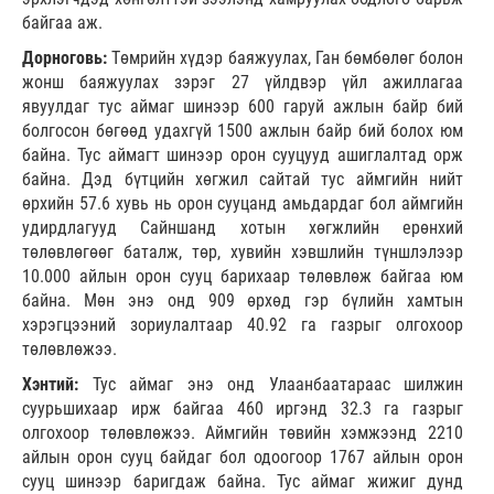
байгаа аж.
Дорноговь:
Төмрийн хүдэр баяжуулах, Ган бөмбөлөг болон
жонш баяжуулах зэрэг 27 үйлдвэр үйл ажиллагаа
явуулдаг тус аймаг шинээр 600 гаруй ажлын байр бий
болгосон бөгөөд удахгүй 1500 ажлын байр бий болох юм
байна. Тус аймагт шинээр орон сууцууд ашиглалтад орж
байна. Дэд бүтцийн хөгжил сайтай тус аймгийн нийт
өрхийн 57.6 хувь нь орон сууцанд амьдардаг бол аймгийн
удирдлагууд Сайншанд хотын хөгжлийн ерөнхий
төлөвлөгөөг баталж, төр, хувийн хэвшлийн түншлэлээр
10.000 айлын орон сууц барихаар төлөвлөж байгаа юм
байна. Мөн энэ онд 909 өрхөд гэр бүлийн хамтын
хэрэгцээний зориулалтаар 40.92 га газрыг олгохоор
төлөвлөжээ.
Хэнтий:
Тус аймаг энэ онд Улаанбаатараас шилжин
суурьшихаар ирж байгаа 460 иргэнд 32.3 га газрыг
олгохоор төлөвлөжээ. Аймгийн төвийн хэмжээнд 2210
айлын орон сууц байдаг бол одоогоор 1767 айлын орон
сууц шинээр баригдаж байна. Тус аймаг жижиг дунд