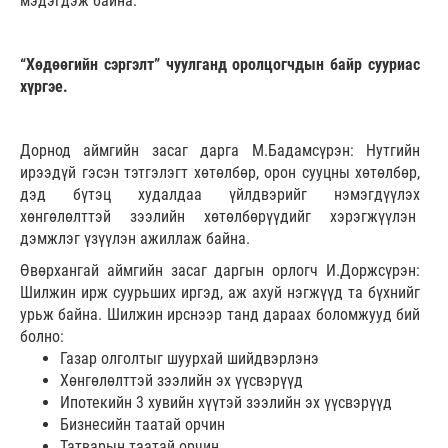
мэдэгдэж байна.
“Хөдөөгийн сэргэлт” чуулганд оролцогчдын байр сууриас
хүргэе.
Дорнод аймгийн засаг дарга М.Бадамсүрэн: Нутгийн
ирээдүй гэсэн тэтгэлэгт хөтөлбөр, орон сууцны хөтөлбөр,
дэд бүтэц худалдаа үйлдвэрийг нэмэгдүүлэх
хөнгөлөлттэй зээлийн хөтөлбөрүүдийг хэрэгжүүлэн
дэмжлэг үзүүлэн ажиллаж байна.
Өвөрхангай аймгийн засаг даргын орлогч И.Доржсүрэн:
Шилжин ирж суурьших иргэд, аж ахуй нэгжүүд та бүхнийг
урьж байна. Шилжин ирснээр танд дараах боломжууд бий
болно:
Газар олголтыг шуурхай шийдвэрлэнэ
Хөнгөлөлттэй зээлийн эх үүсвэрүүд
Ипотекийн 3 хувийн хүүтэй зээлийн эх үүсвэрүүд
Бизнесийн таатай орчин
Татварын таатай орчин