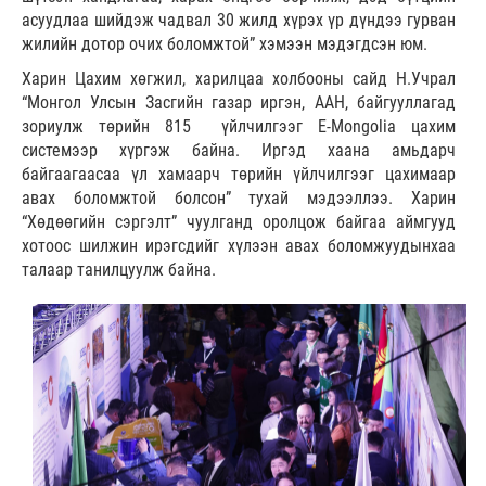
асуудлаа шийдэж чадвал 30 жилд хүрэх үр дүндээ гурван
жилийн дотор очих боломжтой” хэмээн мэдэгдсэн юм.
Харин Цахим хөгжил, харилцаа холбооны сайд Н.Учрал
“Монгол Улсын Засгийн газар иргэн, ААН, байгууллагад
зориулж төрийн 815 үйлчилгээг E-Mongolia цахим
системээр хүргэж байна. Иргэд хаана амьдарч
байгаагаасаа үл хамаарч төрийн үйлчилгээг цахимаар
авах боломжтой болсон” тухай мэдээллээ. Харин
“Хөдөөгийн сэргэлт” чуулганд оролцож байгаа аймгууд
хотоос шилжин ирэгсдийг хүлээн авах боломжуудынхаа
талаар танилцуулж байна.