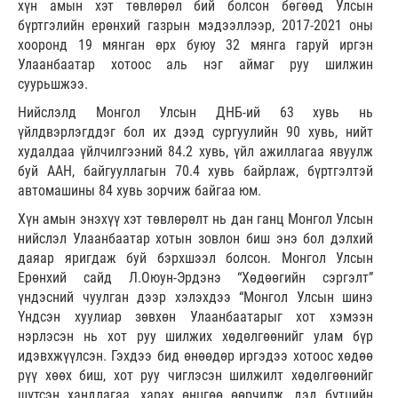
хүн амын хэт төвлөрөл бий болсон бөгөөд Улсын
бүртгэлийн ерөнхий газрын мэдээллээр, 2017-2021 оны
хооронд 19 мянган өрх буюу 32 мянга гаруй иргэн
Улаанбаатар хотоос аль нэг аймаг руу шилжин
суурьшжээ.
Нийслэлд Монгол Улсын ДНБ-ий 63 хувь нь
үйлдвэрлэгддэг бол их дээд сургуулийн 90 хувь, нийт
худалдаа үйлчилгээний 84.2 хувь, үйл ажиллагаа явуулж
буй ААН, байгууллагын 70.4 хувь байрлаж, бүртгэлтэй
автомашины 84 хувь зорчиж байгаа юм.
Хүн амын энэхүү хэт төвлөрөлт нь дан ганц Монгол Улсын
нийслэл Улаанбаатар хотын зовлон биш энэ бол дэлхий
даяар яригдаж буй бэрхшээл болсон. Монгол Улсын
Ерөнхий сайд Л.Оюун-Эрдэнэ “Хөдөөгийн сэргэлт”
үндэсний чуулган дээр хэлэхдээ “Монгол Улсын шинэ
Үндсэн хуулиар зөвхөн Улаанбаатарыг хот хэмээн
нэрлэсэн нь хот руу шилжих хөдөлгөөнийг улам бүр
идэвхжүүлсэн. Гэхдээ бид өнөөдөр иргэдээ хотоос хөдөө
рүү хөөх биш, хот руу чиглэсэн шилжилт хөдөлгөөнийг
шүтсэн хандлагаа, харах өнцгөө өөрчилж, дэд бүтцийн