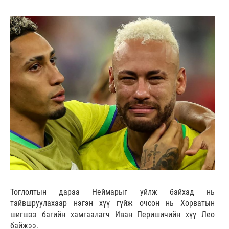
Тоглолтын дараа Неймарыг уйлж байхад нь
тайвшруулахаар нэгэн хүү гүйж очсон нь Хорватын
шигшээ багийн хамгаалагч Иван Перишичийн хүү Лео
байжээ.