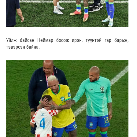
Уйлж байсан Неймар босож ирэн, түүнтэй гар барьж,
тэвэрсэн байна.