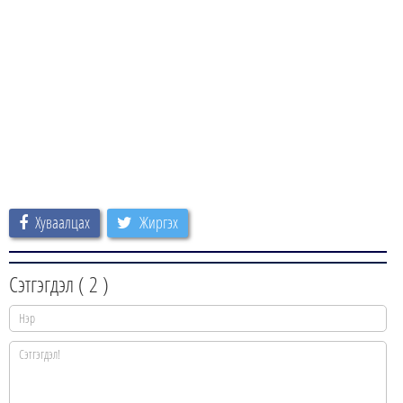
Хуваалцах
Жиргэх
Сэтгэгдэл (
2
)