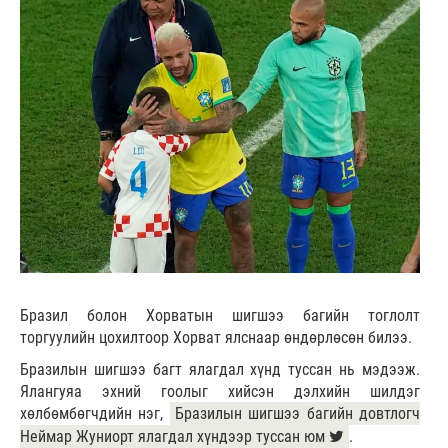
Бразил болон Хорватын шигшээ багийн тоглолт
торгуулийн цохилтоор Хорват ялснаар өндөрлөсөн билээ.
Бразилын шигшээ багт ялагдал хүнд туссан нь мэдээж.
Ялангуяа эхний гоолыг хийсэн дэлхийн шилдэг
хөлбөмбөгчдийн нэг,
Бразилын шигшээ багийн довтлогч
Неймар Жуниорт ялагдал хүндээр туссан юм
.