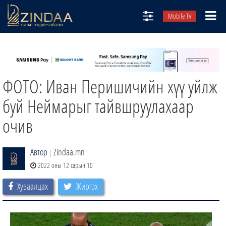
Mobile TV
НИЙТЛЭЛЧИД
ТВ8
ФОТО: Иван Перишичийн хүү уйлж
ӨГЛӨӨНИЙ СОНИН
АУДИО ЗОХИОЛ
буй Неймарыг тайвшруулахаар
ЗИНДАА СЭТГҮҮЛ
очив
Автор
Zindaa.mn
|
2022 оны 12 сарын 10
Хуваалцах
Жиргэх