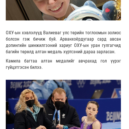
ОХУ-ын хэвлэлүүд Валиеваг улс төрийн тоглоомын золиос
болсон гэж бичиж буй. Арванхоёрдугаар сард авсан
допингийн шинжилгээний хариуг ОХУ-ын уран гулгагчид
багийн төрөлд алтан медаль хүртсэний дараа зарласан.
Камила багтаа алтан медалийг авчрахад гол үүрэг
гүйцэтгэсэн билээ.