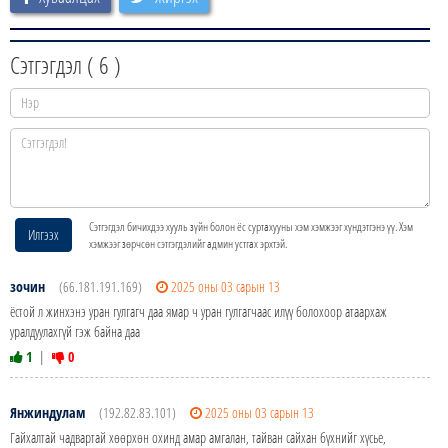
Сэтгэгдэл (
6
)
Сэтгэгдэл бичихдээ хууль зүйн болон ёс суртахууны хэм хэмжээг хүндэтгэнэ үү. Хэм
Илгээх
хэмжээг зөрчсөн сэтгэгдэлийг админ устгах эрхтэй.
зочин
(66.181.191.169)
2025 оны 03 сарын 13
ёстой л жинхэнэ уран гулгагч даа ямар ч уран гулгагчаас илүү болохоор атаархаж
уралдуулахгүй гэж байна даа
1
|
0
Янжиндулам
(192.82.83.101)
2025 оны 03 сарын 13
Гайхалтай чадвартай хөөрхөн охинд амар амгалан, тайван сайхан бүхнийг хүсье,