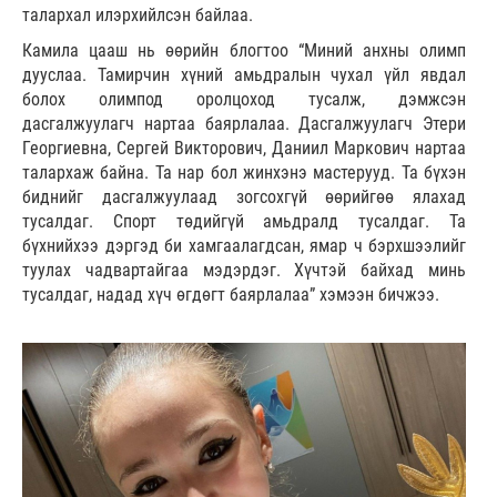
талархал илэрхийлсэн байлаа.
Камила цааш нь өөрийн блогтоо “Миний анхны олимп
дууслаа. Тамирчин хүний амьдралын чухал үйл явдал
болох олимпод оролцоход тусалж, дэмжсэн
дасгалжуулагч нартаа баярлалаа. Дасгалжуулагч Этери
Георгиевна, Сергей Викторович, Даниил Маркович нартаа
талархаж байна. Та нар бол жинхэнэ мастерууд. Та бүхэн
биднийг дасгалжуулаад зогсохгүй өөрийгөө ялахад
тусалдаг. Спорт төдийгүй амьдралд тусалдаг. Та
бүхнийхээ дэргэд би хамгаалагдсан, ямар ч бэрхшээлийг
туулах чадвартайгаа мэдэрдэг. Хүчтэй байхад минь
тусалдаг, надад хүч өгдөгт баярлалаа” хэмээн бичжээ.