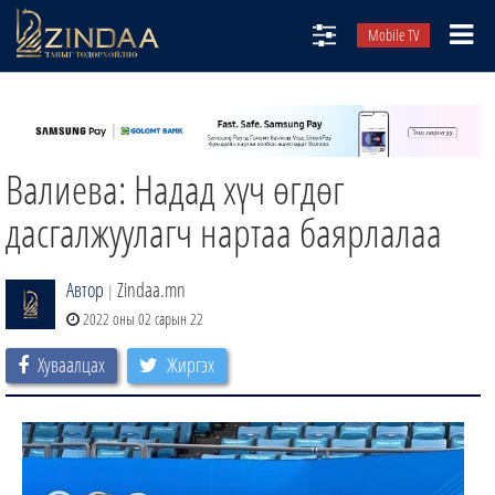
Mobile TV
НИЙТЛЭЛЧИД
ТВ8
Валиева: Надад хүч өгдөг
ӨГЛӨӨНИЙ СОНИН
АУДИО ЗОХИОЛ
дасгалжуулагч нартаа баярлалаа
ЗИНДАА СЭТГҮҮЛ
Автор
Zindaa.mn
|
2022 оны 02 сарын 22
Хуваалцах
Жиргэх