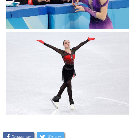
Хуваалцах
Жиргэх