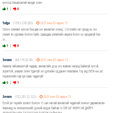
үнэхээр бахархалтай мундаг охин
1
|
0
Tulga
(139.5.218.205)
2025 оны 03 сарын 13
Олонч олиммп хүлээж бна даа энэ авьяаслаг охинд . Сэтгэлийн хат суухад нь энэ
олимп их сургамж болсон байх..Цаашдаа олимпийн аврага болох нь гарцаагүй биз
ээ..
1
|
0
Зочин
(64.119.26.36)
2025 оны 03 сарын 13
Камила гайхамшигтай чадвар, авьяастайн дээр энэ жаахан насанд баймгүй хүчтэй,
зоригтой, ухаалаг охин! Удахгүй энэ дэлхийн од дахин гялалзана. Тэр үед ОУОХ-ны улс
төржилтийн хар үүл хааж чадахгүй!
6
|
1
Зочин
(122.201.22.122)
2025 оны 03 сарын 13
Ёстой улс төрийн золиос болсон 15 хан настай авъяастай чадалтай охиныг дарамталсан
ялалтанд нь нөлөөлсөнийг дэлхий мэдэж байгаа \n ОХУ ЫГ МӨНЧ ИХ ДАЙРЧ
ДАРАМТЛАХ ЮМ ТЭСХЭД БЭРХ БОЛГОЖ БАЙНАДАА