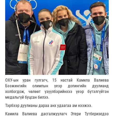
ОХУ-ын уран гулгагч, 15 настай Камила Валиева
Бээжингийн олимпын үеэр допингийн дуулианд
холбогдож, чөлөөт үзүүлбэрийнхээ үеэр бүтэлгүйтэн
медальгүй буцсан билээ.
Тэрбээр дуулианы дараа анх удаагаа ам нээжээ.
Камила Валиева дасгалжуулагч Этери Тутберизедээ