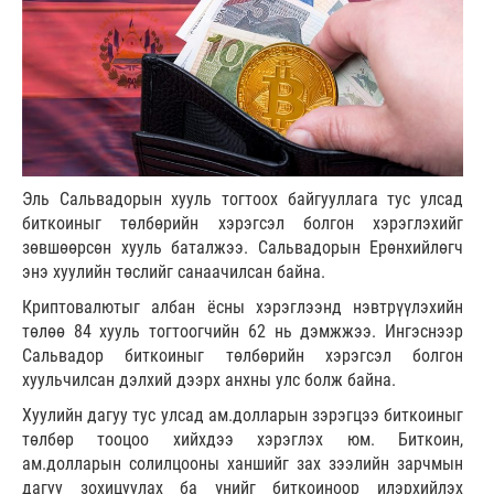
Эль Сальвадорын хууль тогтоох байгууллага тус улсад
биткоиныг төлбөрийн хэрэгсэл болгон хэрэглэхийг
зөвшөөрсөн хууль баталжээ. Сальвадорын Ерөнхийлөгч
энэ хуулийн төслийг санаачилсан байна.
Криптовалютыг албан ёсны хэрэглээнд нэвтрүүлэхийн
төлөө 84 хууль тогтоогчийн 62 нь дэмжжээ. Ингэснээр
Сальвадор биткоиныг төлбөрийн хэрэгсэл болгон
хуульчилсан дэлхий дээрх анхны улс болж байна.
Хуулийн дагуу тус улсад ам.долларын зэрэгцээ биткоиныг
төлбөр тооцоо хийхдээ хэрэглэх юм. Биткоин,
ам.долларын солилцооны ханшийг зах зээлийн зарчмын
дагуу зохицуулах ба үнийг биткоиноор илэрхийлэх