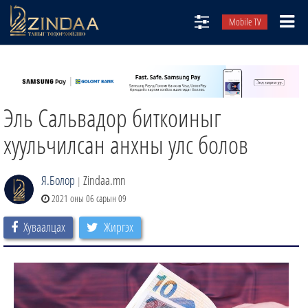
Mobile TV
НИЙТЛЭЛЧИД
ТВ8
Эль Сальвадор биткоиныг
ӨГЛӨӨНИЙ СОНИН
АУДИО ЗОХИОЛ
хуульчилсан анхны улс болов
ЗИНДАА СЭТГҮҮЛ
Я.Болор
Zindaa.mn
|
2021 оны 06 сарын 09
Хуваалцах
Жиргэх