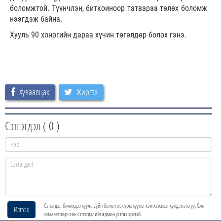
боломжтой. Түүнчлэн, биткоиноор татвараа төлөх боломж
нээгдэж байна.
Хууль 90 хоногийн дараа хүчин төгөлдөр болох гэнэ.
Хуваалцах
Жиргэх
Сэтгэгдэл (
0
)
Сэтгэгдэл бичихдээ хууль зүйн болон ёс суртахууны хэм хэмжээг хүндэтгэнэ үү. Хэм
Илгээх
хэмжээг зөрчсөн сэтгэгдэлийг админ устгах эрхтэй.