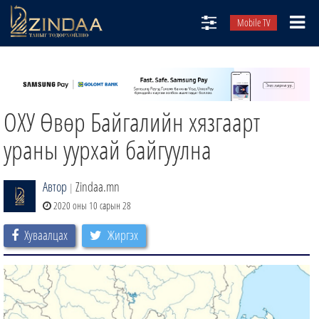
Mobile TV
НИЙТЛЭЛЧИД
ТВ8
ОХУ Өвөр Байгалийн хязгаарт
ӨГЛӨӨНИЙ СОНИН
АУДИО ЗОХИОЛ
ураны уурхай байгуулна
ЗИНДАА СЭТГҮҮЛ
Автор
Zindaa.mn
|
2020 оны 10 сарын 28
Хуваалцах
Жиргэх