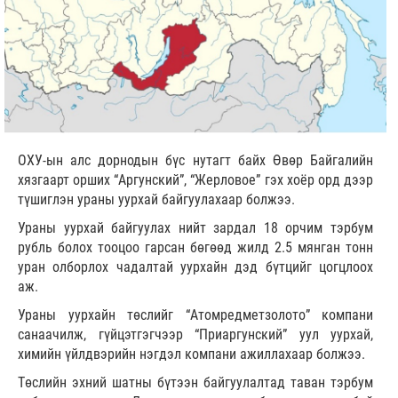
ОХУ-ын алс дорнодын бүс нутагт байх Өвөр Байгалийн
хязгаарт орших “Аргунский”, “Жерловое” гэх хоёр орд дээр
түшиглэн ураны уурхай байгуулахаар болжээ.
Ураны уурхай байгуулах нийт зардал 18 орчим тэрбум
рубль болох тооцоо гарсан бөгөөд жилд 2.5 мянган тонн
уран олборлох чадалтай уурхайн дэд бүтцийг цогцлоох
аж.
Ураны уурхайн төслийг “Атомредметзолото” компани
санаачилж, гүйцэтгэгчээр “Приаргунский” уул уурхай,
химийн үйлдвэрийн нэгдэл компани ажиллахаар болжээ.
Төслийн эхний шатны бүтээн байгуулалтад таван тэрбум