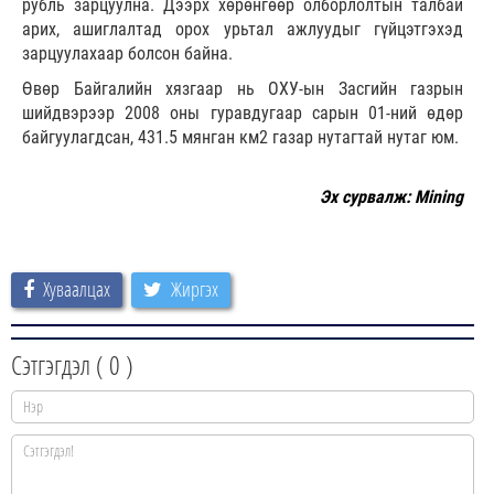
рубль зарцуулна. Дээрх хөрөнгөөр олборлолтын талбай
арих, ашиглалтад орох урьтал ажлуудыг гүйцэтгэхэд
зарцуулахаар болсон байна.
Өвөр Байгалийн хязгаар нь ОХУ-ын Засгийн газрын
шийдвэрээр 2008 оны гуравдугаар сарын 01-ний өдөр
байгуулагдсан, 431.5 мянган км2 газар нутагтай нутаг юм.
Эх сурвалж: Mining
Хуваалцах
Жиргэх
Сэтгэгдэл (
0
)