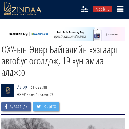
Mobile TV
НИЙТЛЭЛЧИД
ТВ8
ОХУ-ын Өвөр Байгалийн хязгаарт
ӨГЛӨӨНИЙ СОНИН
АУДИО ЗОХИОЛ
автобус осолдож, 19 хүн амиа
ЗИНДАА СЭТГҮҮЛ
алджээ
Автор
Zindaa.mn
|
2019 оны 12 сарын 09
Хуваалцах
Жиргэх