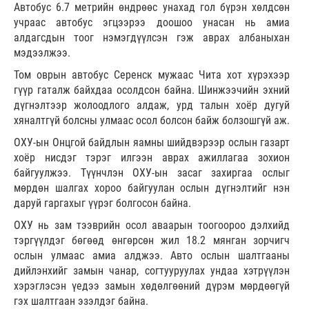
Автобус 6.7 метрийн өндрөөс унахад гол бүрэн хөлдсөн
учраас автобус эгцээрээ доошоо унасан нь амиа
алдагсдын тоог нэмэгдүүлсэн гэж аврах албаныхан
мэдээлжээ.
Том оврын автобус Серенск мужаас Чита хот хүрэхээр
гүүр гаталж байхдаа осолдсон байна. Шинжээчийн эхний
дүгнэлтээр жолоодлого алдаж, урд талын хоёр дугуй
хяналтгүй болсны улмаас осол болсон байж болзошгүй аж.
ОХУ-ын Онцгой байдлын яамны шийдвэрээр ослын газарт
хоёр нисдэг тэрэг илгээн аврах ажиллагаа зохион
байгуулжээ. Түүнчлэн ОХУ-ын засаг захиргаа ослыг
мөрдөн шалгах хороо байгуулан ослын дүгнэлтийг нэн
даруй гаргахыг үүрэг болгосон байна.
ОХУ нь зам тээврийн осол аваарын тоогоороо дэлхийд
тэргүүлдэг бөгөөд өнгөрсөн жил 18.2 мянган зорчигч
ослын улмаас амиа алджээ. Авто ослын шалтгааны
дийлэнхийг замын чанар, согтууруулах ундаа хэтрүүлэн
хэрэглэсэн үедээ замын хөдөлгөөний дүрэм мөрдөөгүй
гэх шалтгаан эзэлдэг байна.