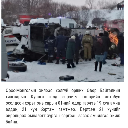
Орос-Монголын хилээс холгүй орших Өвөр Байгалийн
хязгаарын Куэнга голд зорчигч тээврийн автобус
осолдсон хэрэг энэ сарын 01-ний өдөр гарчээ 19 хүн амиа
алдан, 21 хүн бэртэж гэмтжээ. Бэртсэн 21 хүнийг
ойролцоох эмнэлэгт хүргэн сэргээн засах эмчилгээ хийж
байна.