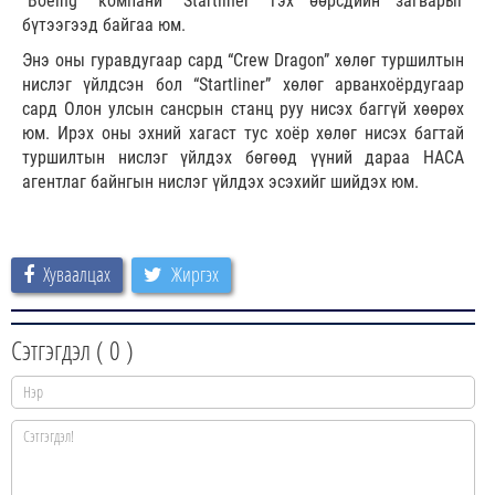
“Boeing” компани “Startliner” гэх өөрсдийн загварыг
бүтээгээд байгаа юм.
Энэ оны гуравдугаар сард “Crew Dragon” хөлөг туршилтын
нислэг үйлдсэн бол “Startliner” хөлөг арванхоёрдугаар
сард Олон улсын сансрын станц руу нисэх баггүй хөөрөх
юм. Ирэх оны эхний хагаст тус хоёр хөлөг нисэх багтай
туршилтын нислэг үйлдэх бөгөөд үүний дараа НАСА
агентлаг байнгын нислэг үйлдэх эсэхийг шийдэх юм.
Хуваалцах
Жиргэх
Сэтгэгдэл (
0
)