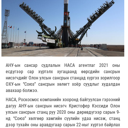
АНУ-ын сансар судлалын НАСА агентлаг 2021 оны
есдүгээр сар хүртэлх хугацаанд өөрсдийн сансрын
нисэгчдийг Олон улсын сансрын станцад хүргэх зорилгоор
ОХУ-ын “Союз” сансрын хөлөгт хоёр суудлыг худалдан
авахаар болжээ.
НАСА, Роскосмос компанийн хооронд байгуулсан гэрээний
дагуу АНУ-ын сансрын нисэгч Кристофер Кэссиди Олон
улсын сансрын станц руу 2020 оны дөрөвдүгээр сарын 9-
нд “Союз” хөлгөөр хамгийн сүүлийн удаа нисэж, станц
дээр тухайн оны аравдугаар сарын 22-ныг хүртэл байрлах