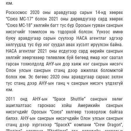
юм.
Роскосмос 2020 оны аравдугаар сарын 14-нд хөөрөх
“Союз МС-17” болон 2021 оны дөрөвдүгээр сард хөөрөх
“Союз МС-18” хөлгийн багт тус бүр Оросын гурван сансрын
нисэгчийг томилсон нь тодорхой болсон. Үүнээс өмнө
буюу аравдугаар сарын сүүлээр НАСА агентлаг эдгээр
хөлгүүдэд тус бүр нэг суудал авах хүсэлт ирүүлсэн байна.
НАСА агентлаг 2021 оны есдүгээр сард өөрийн сансрын
хөлгийг хөөргөхөөр төлөвлөж буй бөгөөд ямар нэг саатал
гарсан тохиолдолд АНУ-ын дор хаяж нэг сансрын нисэгч
Олон улсын сансрын станц дээр ажиллах боломжтой
болох юм. Эс бөгөөс 2020 оны аравдугаар сараас эхлэн
тус станц дээр АНУ-ын ганц ч сансрын нисэгч үлдэхгүй
юм.
2011 онд АНУ-ын “Space Shuttle” сансрын хөлөг
ашиглалтаас гарснаас хойш Америкийн сансрын
нисэгчдийг Оросын “Союз” хөлгөөр тээвэрлэж байгаа
билээ. АНУ-ын сансрын нисэгчдийн Олон улсын сансрын
станц дээр хүргэхээр “SpaceX” компани “Crew Dragon”,