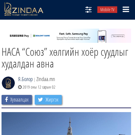
Mobile TV
НИЙТЛЭЛЧИД
ТВ8
НАСА “Союз” хөлгийн хоёр суудлыг
ӨГЛӨӨНИЙ СОНИН
АУДИО ЗОХИОЛ
худалдан авна
ЗИНДАА СЭТГҮҮЛ
Я.Болор
Zindaa.mn
|
2019 оны 12 сарын 02
Хуваалцах
Жиргэх