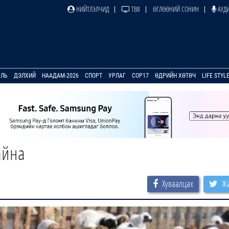
НИЙТЛЭЛЧИД
ТВ8
ӨГЛӨӨНИЙ СОНИН
АУДИ
УЛЬ
ДЭЛХИЙ
НААДАМ-2026
СПОРТ
УРЛАГ
COP17
ӨДРИЙН ХӨТӨЧ
LIFE STYL
айна
Хуваалцах
Жи