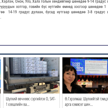
, Хэрлэн, Онон, Улз, Халх голын хөндийгөөр шөнөдөө 9-14 градус 
ууруудын хотгор, говийн бүс нутгийн өмнөд хэсгээр шөнөдөө 1 
төө 14-19 градус дулаан, бусад нутгаар шөнөдөө 3-8 градус х
.
Шүлхий өвчнөөс сэргийлэх O, SAT-
Ө.Гэрэлмаа: Шүлхийтэй тэмцэ
1 хэвшлийн ва…
арга хэмжээг шин…