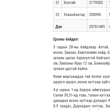
21
Хэнтий
2179582
22
Улаанбаатар
200096
Дүн
29761485
Цасны байдал:
3 сарын 28-ны байдлаар Алтай, Х
ихэнх, Завхан, Хөвсгөлийн хойд,
зузаан цасан бүрхүүлтэй байгааг
см, Завханы Яруу 12 см, Баянхайр
зузаан цастай байна.
Өнөө маргаашдаа төв болон зүүн 
шуурга шуурч, ихэнх нутгаар хүйт
4-р сарын 1-нд баруун аймгуудын
Салхи 30,31-нд говь, талын нутга
цаашдаа ихэнх нутгаар дулаарч У
0-5 градус, Дархадын хотгор, За