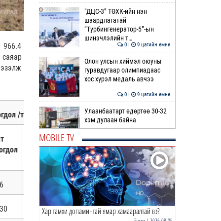
"ДЦС-3” ТӨХК-ийн нэн
шаардлагатай
“Турбингенератор-5”-ын
шинэчлэлийн т…
0 |
9 цагийн өмнө
 966.4
 саяар
Олон улсын хиймэл оюуны
 эзэлж
гуравдугаар олимпиадаас
хос хүрэл медаль авчээ
0 |
9 цагийн өмнө
Улаанбаатарт өдөртөө 30-32
гдол /тол/
хэм дулаан байна
MOBILE TV
т
Эзлэх
0 |
9 цагийн өмнө
огдол
хувь
ДОРНЫН ЗУРХАЙ | Морь,
нохой жилтнээ аливаа үйлийг
хийхэд эерэг сайн
6
0.2
0 |
10 цагийн өмнө
30
1.6
Хар тамхи допаминтай ямар хамааралтай вэ?
ӨГЛӨӨНИЙ МЭНД!
Бусад
| 2026-08-05