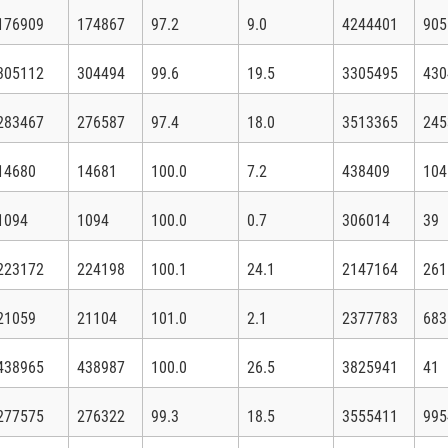
176909
174867
97.2
9.0
4244401
905
305112
304494
99.6
19.5
3305495
430
283467
276587
97.4
18.0
3513365
245
14680
14681
100.0
7.2
438409
104
1094
1094
100.0
0.7
306014
39
223172
224198
100.1
24.1
2147164
261
21059
21104
101.0
2.1
2377783
683
438965
438987
100.0
26.5
3825941
41
277575
276322
99.3
18.5
3555411
995