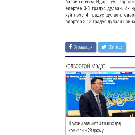
бэлчир орчим, Идэр, Туул, Тэрэлж
өдөртөө 3-8 градус дулаан, Их н
хүйтнээс 4 градус дулаан, өдөр
өдөртөө 8-13 градус дулаан байна
Хуваалцах
Жиргэх
ХОЛБООТОЙ МЭДЭЭ
Шүлхий өвчинтэй тэмцэх дэд
комиссын 28 дахь у…