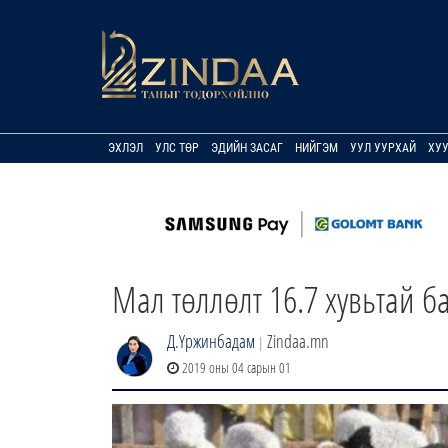
ЭХЛЭЛ
УЛС ТӨР
ЭДИЙН ЗАСАГ
НИЙГЭМ
УУЛ УУРХАЙ
ХУ
Мал төллөлт 16.7 хувьтай б
Д.Үржинбадам
Zindaa.mn
|
2019 оны 04 сарын 01