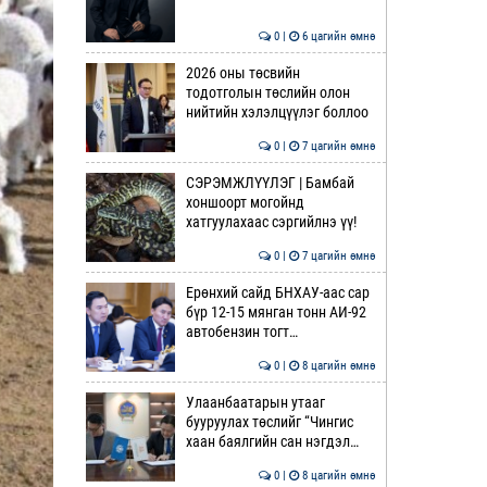
0 |
6 цагийн өмнө
2026 оны төсвийн
тодотголын төслийн олон
нийтийн хэлэлцүүлэг боллоо
0 |
7 цагийн өмнө
СЭРЭМЖЛҮҮЛЭГ | Бамбай
хоншоорт могойнд
хатгуулахаас сэргийлнэ үү!
0 |
7 цагийн өмнө
Ерөнхий сайд БНХАУ-аас сар
бүр 12-15 мянган тонн АИ-92
автобензин тогт…
0 |
8 цагийн өмнө
Улаанбаатарын утааг
бууруулах төслийг “Чингис
хаан баялгийн сан нэгдэл…
0 |
8 цагийн өмнө