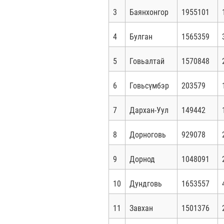
3
Баянхонгор
1955101
4
Булган
1565359
5
Говьалтай
1570848
6
Говьсүмбэр
203579
7
Дархан-Уул
149442
8
Дорноговь
929078
9
Дорнод
1048091
10
Дундговь
1653557
11
Завхан
1501376