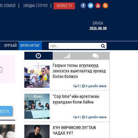
О ЗОХИОЛ
ЗИНДАА СЭТГҮҮЛ
MOBILE TV
БЯМБА
2026.08.08
E
ЗУРХАЙ
ОРОН НУТАГ
Газрын тосны агуулахууд
эхнээсээ ашиглалтад ороход
бэлэн болжээ
0 |
4 цагийн өмнө
“Cop time”-ийн өргөтгөсөн
хуралдаан болж байна
ргэх
0 |
5 цагийн өмнө
ХҮН ӨӨРӨӨСӨӨ ЗУГТАЖ
ЧАДАХ УУ?