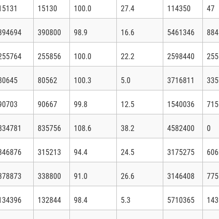
15131
15130
100.0
27.4
114350
47
394694
390800
98.9
16.6
5461346
884
255764
255856
100.0
22.2
2598440
255
80645
80562
100.3
5.0
3716811
335
90703
90667
99.8
12.5
1540036
715
834781
835756
108.6
38.2
4582400
0
346876
315213
94.4
24.5
3175275
606
378873
338800
91.0
26.6
3146408
775
134396
132844
98.4
5.3
5710365
143