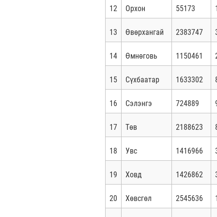
12
Орхон
55173
13
Өвөрхангай
2383747
14
Өмнөговь
1150461
15
Сүхбаатар
1633302
16
Сэлэнгэ
724889
17
Төв
2188623
18
Увс
1416966
19
Ховд
1426862
20
Хөвсгөл
2545636