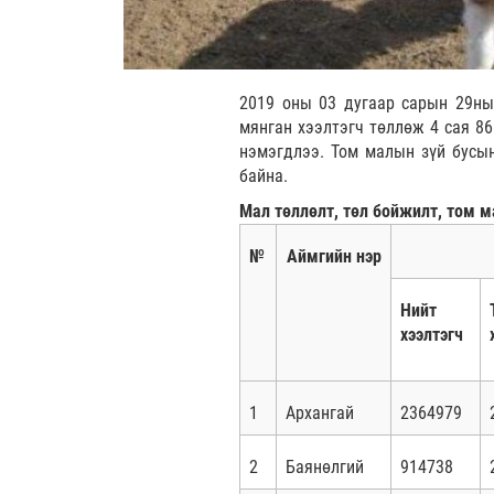
2019 оны 03 дугаар сарын 29ны
мянган хээлтэгч төллөж 4 сая 86
нэмэгдлээ. Том малын зүй бусын
байна.
Мал төллөлт, төл бойжилт, том 
№
Аймгийн нэр
Нийт
хээлтэгч
1
Архангай
2364979
2
Баянөлгий
914738