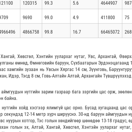
121100
120315
99.3
5.6
4644907
987
9709
9690
99.0
4.9
411800
75
4966496
4866758
99.8
16.7
66465072
268
ангай, Хөвсгөл, Хэнтийн уулархаг нутаг, Увс, Архангай, Өвөрх
 Булганы өмнөд, Өмнөговийн баруун, Сүхбаатарын Эрдэнэцагаанд 1
аас хамгийн зузаан нь Увсын Хяргас 14 см, Зүүнговь, Баруунтуру
хан, Идэр, Тэсд 8 см, Говь-Алтайн Алтай, Архангайн Түвшрүүлэхэд
аймгуудын нутгийн зарим газраар бага зэргийн цас орж, зөөлөн
эн байна.
 нутгийн хойд хэсгээр ялимгүй цас орно. Бусад хугацаанд цас ор
ар секундэд 12-14 метр хүрч ширүүснэ. 30-нд баруун аймгуудын н
вс нуурын хотгор, Тэс голын хөндийгөөр шөнөдөө 13-18 градус, ө
вхан голын эх, Алтай, Хангай, Хөвсгөл, Хэнтэйн уулархаг нутаг,