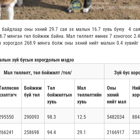
 байдлаар оны эхний 29.7 сая эх малын 16.7 хувь буюу 4 сая
6.7 мянган төл бойжиж байна. Мал төллөлт өмнөх 7 хоногоос 2.4
 хорогдол 268.9 мянга болж оны эхний нийт малын 0.4 хувийг
малын зүй бусын хорогдолын мэдээ
Мал төллөлт, төл бойжилт /тол/
Зүй бус хоро
Төллөсөн
Бойжиж
Төл
Мал
Оны
Ний
хээлтэгч
буй төл
бойжилтын
төллөлтийн
эхний
хор
хувь
хувь
нийт мал
295550
290093
98.3
12.5
5482034
884
266241
258698
94.4
29.1
2166917
353