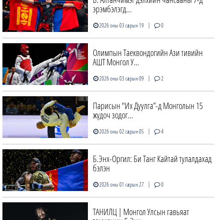
эрэмбэлэгд…
|
2026 оны 03 сарын 19
0
Олимпын Таеквондогийн Ази тивийн
АШТ Монгол У…
|
2026 оны 03 сарын 09
2
Парисын "Их Дуулга”-д Монголын 15
жүдоч зодог…
|
2026 оны 02 сарын 05
4
Б.Энх-Оргил: Би Танг Кайтай тулалдахад
бэлэн
|
2026 оны 01 сарын 27
0
ТАНИЛЦ | Монгол Улсын гавьяат