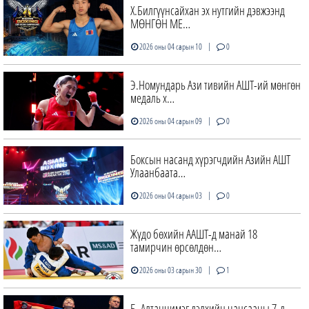
Х.Билгүүнсайхан эх нутгийн дэвжээнд
МӨНГӨН МЕ…
|
2026 оны 04 сарын 10
0
Э.Номундарь Ази тивийн АШТ-ий мөнгөн
медаль х…
|
2026 оны 04 сарын 09
0
Боксын насанд хүрэгчдийн Азийн АШТ
Улаанбаата…
|
2026 оны 04 сарын 03
0
Жүдо бөхийн ААШТ-д манай 18
тамирчин өрсөлдөн…
|
2026 оны 03 сарын 30
1
Б. Алтанчимэг дэлхийн чансааны 7-д