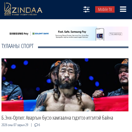
Mobile TV
НИЙТЛЭЛЧИД
ТВ8
ТУЛААНЫ СПОРТ
ӨГЛӨӨНИЙ СОНИН
АУДИО ЗОХИОЛ
ЗИНДАА СЭТГҮҮЛ
Б.Энх-Оргил: Аваргын бүсээ хамгаална гэдэгтээ итгэлтэй байна
|
2026 оны 07 сарын 29
6