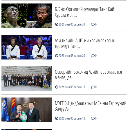
Б.Энх-Оргилтой тулалдах Танг Кай:
Хүрээд ир, …
|
2026 оны 05 сарын 30
0
Ази тивийн АШТ-ий холимог хосын
төрөлд Ү.Ган…
|
2026 оны 05 сарын 20
0
Өсвөрийн боксчид Азийн аваргаас нэг
мөнгө, дө…
|
2026 оны 05 сарын 16
0
МУГТ Э.Цэндбаатарыг МЗХ-ны Тэргүүний
Залуу Ал…
|
2026 оны 05 сарын 12
6