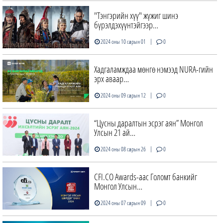
"Тэнгэрийн хүү" жүжиг шинэ
бүрэлдэхүүнтэйгээр…
|
2024 оны 10 сарын 01
0
Хадгаламждаа мөнгө нэмээд NURA-гийн
эрх аваар…
|
2024 оны 09 сарын 12
0
“Цусны даралтын эсрэг аян” Монгол
Улсын 21 ай…
|
2024 оны 08 сарын 26
0
CFI.CO Awards-аас Голомт банкийг
Монгол Улсын…
|
2024 оны 07 сарын 09
0