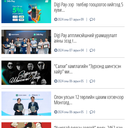
Digi Pay-ээр төлбөр тооцоогоо хийгээд 5
хуви…
|
2024 оны 07 сарын 09
0
Digi Pay аппликэйшний урамшуулалт
аяны эзэд т…
|
2024 оны 07 сарын 04
0
“Салхи” хамтлагийн “Зүрхэнд шингэсэн
хайр” ми…
|
2024 оны 06 сарын 05
0
Олон улсын 12 төрлийн цахим хэтэвчээр
Монголд…
|
2024 оны 06 сарын 05
0
“Учиртай гурван толгой” дуурь 2462 дахь