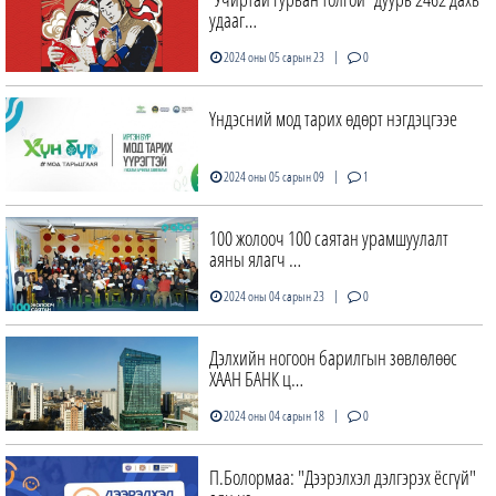
удааг…
|
2024 оны 05 сарын 23
0
Үндэсний мод тарих өдөрт нэгдэцгээе
|
2024 оны 05 сарын 09
1
100 жолооч 100 саятан урамшуулалт
аяны ялагч …
|
2024 оны 04 сарын 23
0
Дэлхийн ногоон барилгын зөвлөлөөс
ХААН БАНК ц…
|
2024 оны 04 сарын 18
0
П.Болормаа: "Дээрэлхэл дэлгэрэх ёсгүй"