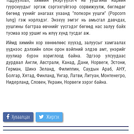
Тодруулбал, химийн үнэртүүлэгч нь уушгины нарийн
гуурснуудыг эргэж сэргэхгүйгээр сорвижуулж, бөглөдөг
бөгөөд үүнийг анагаах ухаанд "попкорн уушги" (Popcorn
lung) гэж нэрлэдэг. Энэхүү эмгэг нь амьсгал давчдах,
уушгины багтраа өвчнийг үүсгэдэг бөгөөд нас залуу байх
тусмаа хор уршиг нь илүү хүнд тусдаг аж.
Иймд химийн хор хөнөөлөөс хүүхэд, залуусыг хамгаалах
үүднээс дэлхийн олон орон вэйпний элдэв амт, үнэрийг
хуулиар бүрэн хориглоод байна. Эдгээр улсуудаас
дурдвал Англи, Австрали, Канад, Дани, Норвеги, Эстони,
Герман, Шинэ Зеланд, Филиппин, Саудын Араб, АНУ,
Болгар, Хятад, Финланд, Унгар, Латви, Литуан, Монтенегро,
Нидерланд, Словен, Украин, Норвеги зэрэг байна.
Хуваалцах
Жиргэх