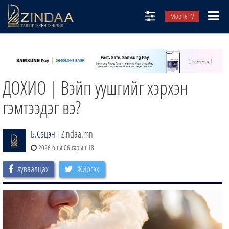
Mobile TV
НИЙТЛЭЛЧИД
ТВ8
ДОХИО | Вэйп уушгийг хэрхэн
ӨГЛӨӨНИЙ СОНИН
АУДИО ЗОХИОЛ
гэмтээдэг вэ?
ЗИНДАА СЭТГҮҮЛ
Б.Сэцэн
Zindaa.mn
|
2026 оны 06 сарын 18
Хуваалцах
Жиргэх