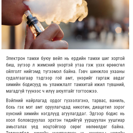
Электрон тамхи буюу вейп нь ердийн тамхи шиг хортой
биш, зүгээр л жимсний үнэртэй утаа гэж үзэх өрөөсгөл
ойлголт нийгэмд түгээмэл байна. Гэвч шинжлэх ухааны
судалгаагаар тэдгээр гоё амт, үнэрийг гаргаж авдаг
химийн бодисууд нь уламжлалт тамхитай ижил түвшний,
магадгүй түүнээс ч илүү аюултайг тогтоожээ.
Вэйпний найрлагад ордог гүзээлзгэнэ, тарвас, ваниль,
бохь гэх мэт амт оруулагчдад никотин, диацетил зэрэг
хүнсний химийн нэгдлүүд агуулагддаг. Эдгээр бодис нь
хоол боловсруулах эрхтэн төдийгүй ууршуулан уушгиар
амьсгалах үед ноцтойгоор сөрөг нөлөөлдөг байна.