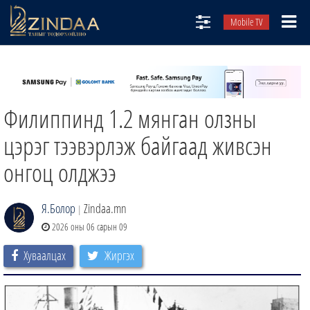
Mobile TV
НИЙТЛЭЛЧИД
ТВ8
Филиппинд 1.2 мянган олзны
ӨГЛӨӨНИЙ СОНИН
АУДИО ЗОХИОЛ
цэрэг тээвэрлэж байгаад живсэн
ЗИНДАА СЭТГҮҮЛ
онгоц олджээ
Я.Болор
Zindaa.mn
|
2026 оны 06 сарын 09
Хуваалцах
Жиргэх