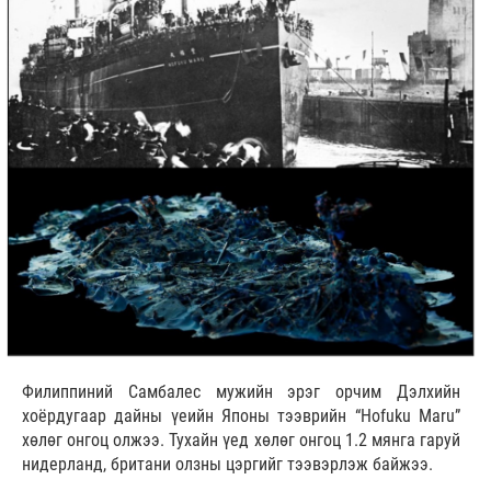
Филиппиний Самбалес мужийн эрэг орчим Дэлхийн
хоёрдугаар дайны үеийн Японы тээврийн “Hofuku Maru”
хөлөг онгоц олжээ. Тухайн үед хөлөг онгоц 1.2 мянга гаруй
нидерланд, британи олзны цэргийг тээвэрлэж байжээ.