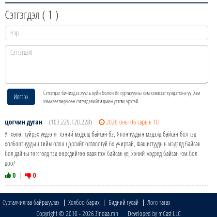
Сэтгэгдэл (
1
)
Сэтгэгдэл бичихдээ хууль зүйн болон ёс суртахууны хэм хэмжээг хүндэтгэнэ үү. Хэм
Илгээх
хэмжээг зөрчсөн сэтгэгдэлийг админ устгах эрхтэй.
цогчин дуган
(103.229.120.228)
2026 оны 06 сарын 10
Уг хөлөг сүйрэх үедээ яг хэний мэдэлд байсан бэ, Япончуудын мэдэлд байсан бол тэд
холбоотнуудын тийм олон цэргийг олзлоогүй бх учиртай, Фашистуудын мэдэлд байсан
бол дайны төгсгөлд тэд өөрсдийгөө яаая гэж байсан үе, хэний мэдэлд байсан юм бол
доо?
0
|
0
Сурталчилгаа байршуулах
Холбоо барих
Бидний тухай
Лого татах
Copyright © 2010 - 2026 Zindaa.mn Developed by mCast LLC