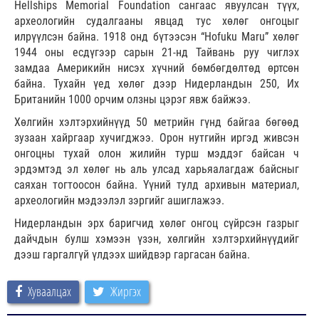
Hellships Memorial Foundation сангаас явуулсан түүх,
археологийн судалгааны явцад тус хөлөг онгоцыг
илрүүлсэн байна. 1918 онд бүтээсэн “Hofuku Maru” хөлөг
1944 оны есдүгээр сарын 21-нд Тайвань руу чиглэх
замдаа Америкийн нисэх хүчний бөмбөгдөлтөд өртсөн
байна. Тухайн үед хөлөг дээр Нидерландын 250, Их
Британийн 1000 орчим олзны цэрэг явж байжээ.
Хөлгийн хэлтэрхийнүүд 50 метрийн гүнд байгаа бөгөөд
зузаан хайргаар хучигджээ. Орон нутгийн иргэд живсэн
онгоцны тухай олон жилийн турш мэддэг байсан ч
эрдэмтэд эл хөлөг нь аль улсад харьяалагдаж байсныг
саяхан тогтоосон байна. Үүний тулд архивын материал,
археологийн мэдээлэл зэргийг ашиглажээ.
Нидерландын эрх баригчид хөлөг онгоц сүйрсэн газрыг
дайчдын булш хэмээн үзэн, хөлгийн хэлтэрхийнүүдийг
дээш гаргалгүй үлдээх шийдвэр гаргасан байна.
Хуваалцах
Жиргэх