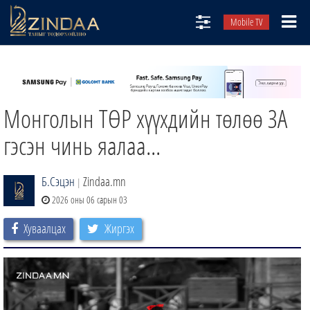
Mobile TV
НИЙТЛЭЛЧИД
ТВ8
Монголын ТӨР хүүхдийн төлөө ЗА
ӨГЛӨӨНИЙ СОНИН
АУДИО ЗОХИОЛ
гэсэн чинь яалаа...
ЗИНДАА СЭТГҮҮЛ
Б.Сэцэн
Zindaa.mn
|
2026 оны 06 сарын 03
Хуваалцах
Жиргэх