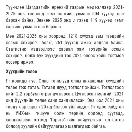
Түүнчлэн Цагдаагийн ерөнхий газрын мэдээллээр 2021-
2025 оны хооронд гэмт хэргийн улмаас 504 хүүхэд нас
барсан байна. Зөвхөн 2025 онд л гэхэд 119 хүүхэд гэмт
хэргийн улмаас нас баржээ.
Мөн 2021-2025 оны хооронд 1218 хүүхэд зам тээврийн
ослын хохирогч болж, 261 хүүхэд амиа алдсан байна.
Статистик мэдээллээс харвал зам тээврийн ослын
хохирогч болж буй хүүхдийн тоо 2021 оноос хойш тогтмол
өссөөр иржээ.
Хүүхдийн төлөө
Яг ковидын үе. Олны танилууд олны анхаарлыг хүүхдийн
төлөө гэж татав. Татаад шууд тоглолт хийсэн. Тоглолтоор
нийт 2.2 тэрбум төгрөг цугларсан. Цугларсан мөнгийг 2021
онд Хүүхдийн төлөө санд хандивласан. Энэ бол 2021 оны
тавдугаар сарын 20-нд болсон үйл явдал. Яг одоо сайдтан
нь УИХ-ын гишүүн болж төрийн ордонд суугаад,
хандивласан этгээд “Гэрэгэ”-гийн найруулгын гол автор
болоод хуулийн байгууллагаар шалгагдаж байгаа.