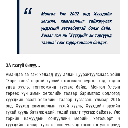
Монгол Улс 2002 онд Хүүхдийн
хөгжил, хамгааллыг сайжруулах
үндэсний хөтөлбөртэй болж байв.
Хамаг гол нь "Хүүхдийг эн тэргүүнд
тавина" гэж тодорхойлсон байдаг.
ЗА гээгүй билүү...
Амандаа за гэж хэлээд дуу аялан цуурайтуулснаас хойш
“Хорь тавь” нэртэй хүслийн жагсаалт хүртэл хэд, хэдэн
удаа хууль, тогтоомжид тусгаж байж. Монгол Улсын
төрөөс хүн амын хөгжлийн талаар баримтлах бодлогод
хүүхдийн өсөлт хөгжлийн талаар тусгасан. Улмаар 2016
онд Хүүхэд хамгааллын тухай хууль, Хүүхдийн эрхийн
тухай хууль баталж өдий, төдий заалт тусгаж байжээ. Улс
төрийн намуудын сонгуулийн мөрийн хөтөлбөрт ч
хүүхдийн талаар тусгаж, сонгууль дөхөхөөр л улстөрчид