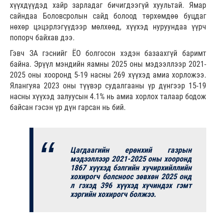
хүүхдүүдэд хайр зарладаг бичигдээгүй хуультай. Ямар
сайндаа Боловсролын сайд болоод төрхөмдөө буцдаг
нөхөр цэцэрлэгүүдээр мөлхөөд, хүүхэд нуруундаа үүрч
попорч байхав дээ.
Гэвч ЗА гэснийг ЁО болгосон хэдэн базаахгүй баримт
байна. Эрүүл мэндийн яамны 2025 оны мэдээллээр 2021-
2025 оны хооронд 5-19 насны 269 хүүхэд амиа хорложээ.
Ялангуяа 2023 оны түүвэр судалгааны үр дүнгээр 15-19
насны хүүхэд залуусын 4.1% нь амиа хорлох талаар бодож
байсан гэсэн үр дүн гарсан нь бий.
Цагдаагийн ерөнхий газрын
мэдээллээр 2021-2025 оны хооронд
1867 хүүхэд бэлгийн хүчирхийллийн
хохирогч болсноос зөвхөн 2025 онд
л гэхэд 396 хүүхэд хүчиндэх гэмт
хэргийн хохирогч болжээ.