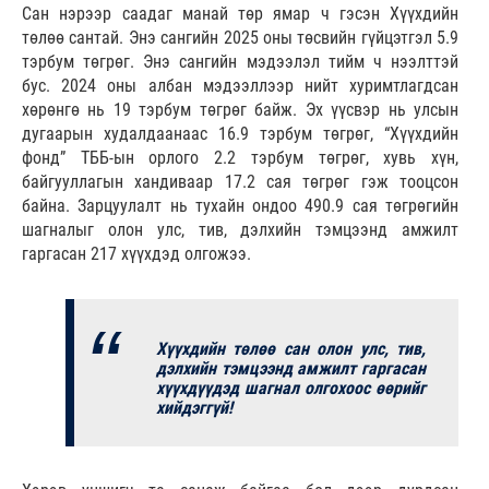
Сан нэрээр саадаг манай төр ямар ч гэсэн Хүүхдийн
төлөө сантай. Энэ сангийн 2025 оны төсвийн гүйцэтгэл 5.9
тэрбум төгрөг. Энэ сангийн мэдээлэл тийм ч нээлттэй
бус. 2024 оны албан мэдээллээр нийт хуримтлагдсан
хөрөнгө нь 19 тэрбум төгрөг байж. Эх үүсвэр нь улсын
дугаарын худалдаанаас 16.9 тэрбум төгрөг, “Хүүхдийн
фонд” ТББ-ын орлого 2.2 тэрбум төгрөг, хувь хүн,
байгууллагын хандиваар 17.2 сая төгрөг гэж тооцсон
байна. Зарцуулалт нь тухайн ондоо 490.9 сая төгрөгийн
шагналыг олон улс, тив, дэлхийн тэмцээнд амжилт
гаргасан 217 хүүхдэд олгожээ.
Хүүхдийн төлөө сан олон улс, тив,
дэлхийн тэмцээнд амжилт гаргасан
хүүхдүүдэд шагнал олгохоос өөрийг
хийдэггүй!