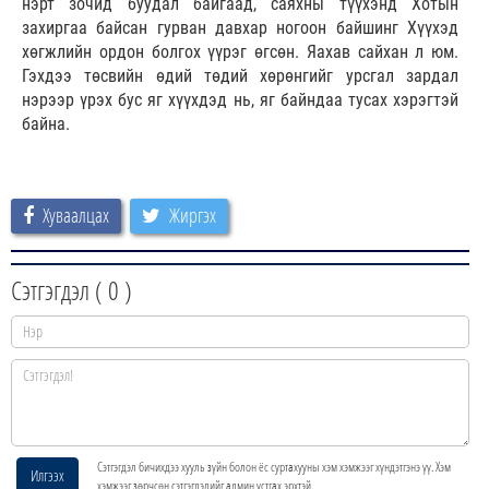
нэрт зочид буудал байгаад, саяхны түүхэнд Хотын
захиргаа байсан гурван давхар ногоон байшинг Хүүхэд
хөгжлийн ордон болгох үүрэг өгсөн. Яахав сайхан л юм.
Гэхдээ төсвийн өдий төдий хөрөнгийг урсгал зардал
нэрээр үрэх бус яг хүүхдэд нь, яг байндаа тусах хэрэгтэй
байна.
Хуваалцах
Жиргэх
Сэтгэгдэл (
0
)
Сэтгэгдэл бичихдээ хууль зүйн болон ёс суртахууны хэм хэмжээг хүндэтгэнэ үү. Хэм
Илгээх
хэмжээг зөрчсөн сэтгэгдэлийг админ устгах эрхтэй.