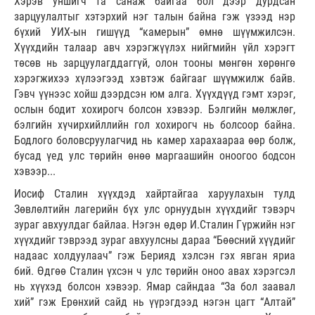
Хэрэв уншигч та санаж байгаа бол дээр дурдсан
зарцуулалтыг хэтэрхий нэг талын байна гэж үзээд нэр
бүхий УИХ-ын гишүүд “камерын” өмнө шүүмжилсэн.
Хүүхдийн талаар авч хэрэгжүүлэх нийгмийн үйл хэрэгт
төсөв нь зарцуулагддаггүй, олон тооны мөнгөн хөрөнгө
хэрэгжихээ хүлээгээд хэвтэж байгааг шүүмжилж байв.
Гэвч үүнээс хойш дээрдсэн юм алга. Хүүхдүүд гэмт хэрэг,
ослын бодит хохирогч болсон хэвээр. Бэлгийн мөлжлөг,
бэлгийн хүчирхийллийн гол хохирогч нь болсоор байна.
Бодлого боловсруулагчид нь камер харахаараа өөр болж,
бусад үед улс төрийн өнөө маргаашийн оноогоо бодсон
хэвээр...
Иосиф Сталин хүүхдэд хайртайгаа харуулахын тулд
Зөвлөлтийн лагерийн бүх улс орнуудын хүүхдийг тэвэрч
зураг авхуулдаг байлаа. Нэгэн өдөр И.Сталин Гүржийн нэг
хүүхдийг тэврээд зураг авхуулсны дараа “Бөөсний хүүдийг
надаас холдуулаач” гэж Берияд хэлсэн гэх явган яриа
бий. Өдгөө Сталин үхсэн ч улс төрийн оноо авах хэрэгсэл
нь хүүхэд болсон хэвээр. Ямар сайндаа “За бол заавал
хий” гэж Ерөнхий сайд нь үүрэгдээд нэгэн цагт “Алтай”