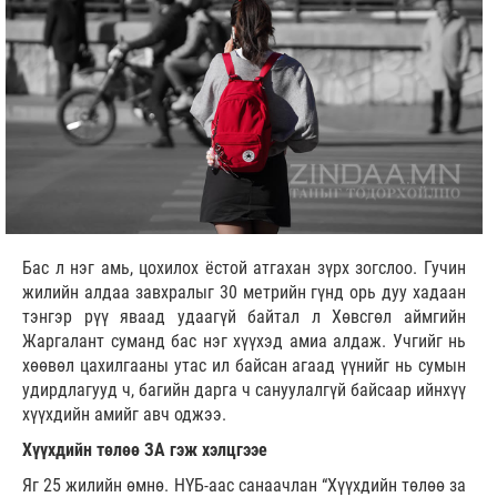
Бас л нэг амь, цохилох ёстой атгахан зүрх зогслоо. Гучин
жилийн алдаа завхралыг 30 метрийн гүнд орь дуу хадаан
тэнгэр рүү яваад удаагүй байтал л Хөвсгөл аймгийн
Жаргалант суманд бас нэг хүүхэд амиа алдаж. Учгийг нь
хөөвөл цахилгааны утас ил байсан агаад үүнийг нь сумын
удирдлагууд ч, багийн дарга ч сануулалгүй байсаар ийнхүү
хүүхдийн амийг авч оджээ.
Хүүхдийн төлөө ЗА гэж хэлцгээе
Яг 25 жилийн өмнө. НҮБ-аас санаачлан “Хүүхдийн төлөө за