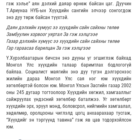
гэж хэлье” аян дэлхий даяар өрнөж байсан цаг. Дуучин
Т.Ариунаа НҮБ-ын Хүүхдийн сангийн элчээр сонгогдож
энэ дуу төрж байсан түүхтэй.
Даян дэлхийн хүмүүс ээ хүүхдийн сайн сайхны төлөө
Замбуулин хорвоог уяртал За гэж хэлцгээе
Газар дэлхийн хүмүүс ээ хүүхдийн сайн сайхны төлөө
Гар гараасаа барилцан За гэж хэлцгээе
Ү.Хүрэлбаатарын бичсэн энэ дууны үг эгшиглэж байхад
Монгол Улс хүүхдийн талаар баримтлах бодлогогүй
байлаа. Социалист маягийн энэ дуу түгэн дэлгэрснээс
жилийн дараа Монгол Улс сая нэг юм хүүхдийн
хөтөлбөртэй болсон юм. Монгол Улсын Засгийн газар 2002
оны 245 дугаар тогтоолоор Хүүхдийн хөгжил, хамгааллыг
сайжруулах үндэсний хөтөлбөр баталжээ. Уг хөтөлбөрт
хүүхдийн эрх, эрүүл мэнд, боловсрол, нийгмийн хамгаалал,
хөдөлмөр, оролцооны чиглэлд цогц анхаарахаар тусгаж,
“Хүүхдийг эн тэргүүнд тавина” гэж яв цав тодорхойлсон
юм.