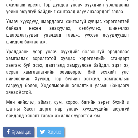
ажиллаж ирсэн. Тэр дундаа унаач хүүхдийн уралдааны
үеийн аюулгүй байдлыг хангахад илүү анхаардаг” гэлээ.
Унаач хүүхдүүд шаардлага хангаагүй хувцас хэрэглэлтэй
байвал нөхөн авахуулах, сэлбүүлэх, шинэчлэх
шаардлагуудыг уяачдад тавьж, үүссэн асуудлуудыг
шийдэж байгаа аж.
Уралдааны үеэр унаач хүүхдийг болзошгүй эрсдэлээс
хамгаалах зорилготой хувцас хэрэглэлийн стандарт
хангаж буй эсэх, даатгалд хамруулсан байдал, эцэг эх,
асран хамгаалагчийн зөвшөөрөл бий эсэхийг улс,
нийслэлийн Хүүхэд, гэр бүлийн хөгжил, хамгааллын
газрууд болон, Хөдөлмөрийн хяналтын улсын байцаагч
хянах ёстой.
Мөн нийслэл, аймаг, сум, хороо, багийн зэрэг бүхий л
шатны Засаг дарга нар унаач хүүхдүүдийн аюулгүй
байдалд хяналт тавьж ажиллах үүрэгтэй юм.
Хуваалцах
Жиргэх