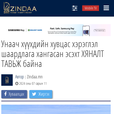
Mobile TV
НИЙТЛЭЛЧИД
ТВ8
Унаач хүүхдийн хувцас хэрэглэл
ӨГЛӨӨНИЙ СОНИН
АУДИО ЗОХИОЛ
шаардлага хангасан эсэхт ХЯНАЛТ
ЗИНДАА СЭТГҮҮЛ
ТАВЬЖ байна
Автор
Zindaa.mn
|
2024 оны 07 сарын 11
Хуваалцах
Жиргэх