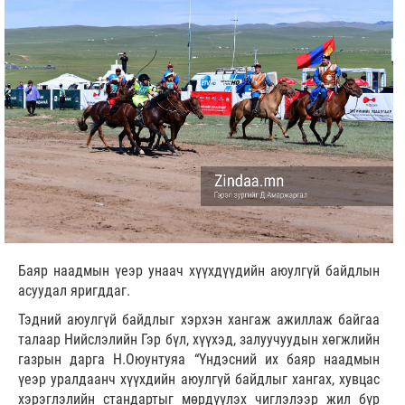
Баяр наадмын үеэр унаач хүүхдүүдийн аюулгүй байдлын
асуудал яригддаг.
Тэдний аюулгүй байдлыг хэрхэн хангаж ажиллаж байгаа
талаар Нийслэлийн Гэр бүл, хүүхэд, залуучуудын хөгжлийн
газрын дарга Н.Оюунтуяа “Үндэсний их баяр наадмын
үеэр уралдаанч хүүхдийн аюулгүй байдлыг хангах, хувцас
хэрэглэлийн стандартыг мөрдүүлэх чиглэлээр жил бүр