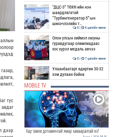
"ДЦС-3” ТӨХК-ийн нэн
шаардлагатай
“Турбингенератор-5”-ын
шинэчлэлийн т…
0 |
6 цагийн өмнө
Олон улсын хиймэл оюуны
ааллын
гуравдугаар олимпиадаас
оолоор
хос хүрэл медаль авчээ
үүхдэд
0 |
7 цагийн өмнө
Улаанбаатарт өдөртөө 30-32
газар,
хэм дулаан байна
длага,
MOBILE TV
влөлт,
0 |
7 цагийн өмнө
ДОРНЫН ЗУРХАЙ | Морь,
аг тус
нохой жилтнээ аливаа үйлийг
 авдаг
хийхэд эерэг сайн
өвлөх,
той.
0 |
8 цагийн өмнө
Хар тамхи допаминтай ямар хамааралтай вэ?
л дээр
ӨГЛӨӨНИЙ МЭНД!
Бусад
| 2026-08-05