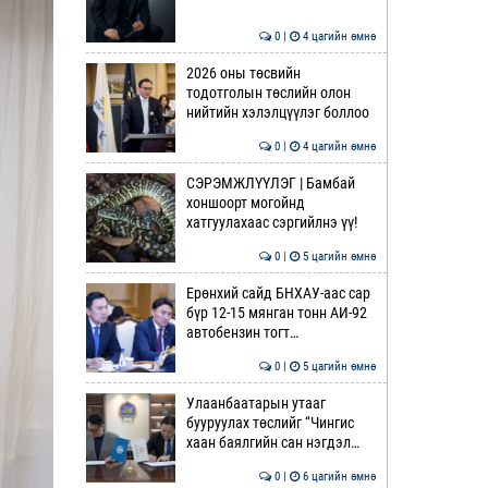
0 |
4 цагийн өмнө
2026 оны төсвийн
тодотголын төслийн олон
нийтийн хэлэлцүүлэг боллоо
0 |
4 цагийн өмнө
СЭРЭМЖЛҮҮЛЭГ | Бамбай
хоншоорт могойнд
хатгуулахаас сэргийлнэ үү!
0 |
5 цагийн өмнө
Ерөнхий сайд БНХАУ-аас сар
бүр 12-15 мянган тонн АИ-92
автобензин тогт…
0 |
5 цагийн өмнө
Улаанбаатарын утааг
бууруулах төслийг “Чингис
хаан баялгийн сан нэгдэл…
0 |
6 цагийн өмнө