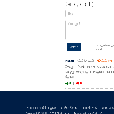
Сэтгэгдэл (
1
)
Сэтгэгдэл бичихдэ
Илгээх
эрхтэй.
иргэн
(202.9.46.52)
2025 оны 
Хүүхэд гэр бүлийн хөгжил, хамгааллын е
газрууд хүүхэд залуусын хүмүүжил төлөвшл
буулгая....
0
|
0
Сурталчилгаа байршуулах
Холбоо барих
Бидний тухай
Лого тата
Copyright © 2010 - 2026 Zindaa.mn Developed by mCast LLC