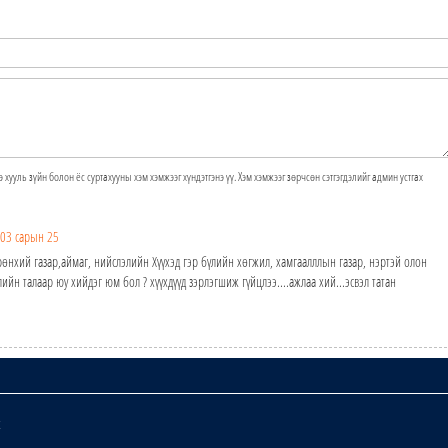
э хууль зүйн болон ёс суртахууны хэм хэмжээг хүндэтгэнэ үү. Хэм хэмжээг зөрчсөн сэтгэгдэлийг админ устгах
03 сарын 25
рөнхий газар,аймаг, нийслэлийн Хүүхэд гэр бүлийн хөгжил, хамгаалллын газар, нэртэй олон
ийн талаар юу хийдэг юм бол ? хүүхдүүд зэрлэгшиж гүйцлээ....ажлаа хий...эсвэл татан
х