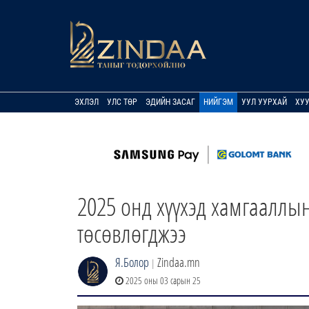
ЭХЛЭЛ
УЛС ТӨР
ЭДИЙН ЗАСАГ
НИЙГЭМ
УУЛ УУРХАЙ
ХУ
2025 онд хүүхэд хамгааллын
төсөвлөгджээ
Я.Болор
Zindaa.mn
|
2025 оны 03 сарын 25