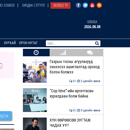
О ЗОХИОЛ
ЗИНДАА СЭТГҮҮЛ
MOBILE TV
БЯМБА
2026.08.08
E
ЗУРХАЙ
ОРОН НУТАГ
Газрын тосны агуулахууд
эхнээсээ ашиглалтад ороход
бэлэн болжээ
0 |
2 цагийн өмнө
“Cop time”-ийн өргөтгөсөн
хуралдаан болж байна
0 |
3 цагийн өмнө
ргэх
ХҮН ӨӨРӨӨСӨӨ ЗУГТАЖ
ЧАДАХ УУ?