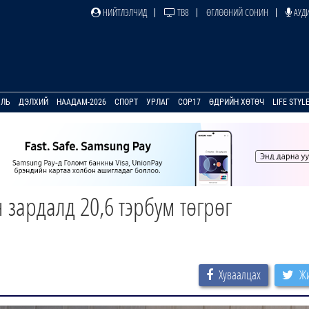
НИЙТЛЭЛЧИД
ТВ8
ӨГЛӨӨНИЙ СОНИН
АУДИ
УЛЬ
ДЭЛХИЙ
НААДАМ-2026
СПОРТ
УРЛАГ
COP17
ӨДРИЙН ХӨТӨЧ
LIFE STYL
 зардалд 20,6 тэрбум төгрөг
Хуваалцах
Жи