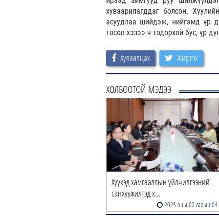
ирээд аймгууд руу шилжүүлдэг
хуваарилагддаг болсон. Хуулий
асуудлаа шийдэж, нийгэмд үр д
төсөв хэзээ ч тодорхой бус, үр д
Хуваалцах
Жиргэх
ХОЛБООТОЙ МЭДЭЭ
Хүүхэд хамгааллын үйлчилгээний
санхүүжилтэд х…
2025 оны 02 сарын 04