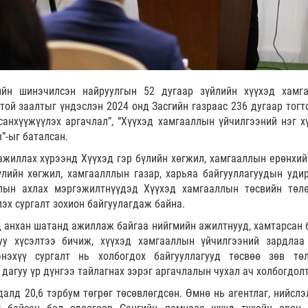
ийн шинэчилсэн найруулгын 52 дугаар зүйлийн хүүхэд хамг
той заалтыг үндэслэн 2024 онд Засгийн газраас 236 дугаар тогт
санхүүжүүлэх аргачлал”, “Хүүхэд хамгааллын үйчилгээний нэг х
”-ыг баталсан.
жиллах хүрээнд Хүүхэд гэр бүлийн хөгжил, хамгааллын ерөнхий 
үлийн хөгжил, хамгаалллын газар, харьяа байгууллагуудын удир
ллын ахлах мэргэжилтнүүдэд Хүүхэд хамгааллын төсвийн төлө
эх сургалт зохион байгуулагдаж байна.
 анхан шатанд ажиллаж байгаа нийгмийн ажилтнууд, хамтарсан б
уу хүсэлтээ бичиж, хүүхэд хамгааллын үйчилгээний зардлаа
энэхүү сургалт нь холбогдох байгууллагууд төсвөө зөв төл
 дагуу үр дүнгээ тайлагнах зэрэг аргачлалын чухал ач холбогдол
алд 20,6 тэрбум төгрөг төсөвлөгдсөн. Өмнө нь агентлаг, нийслэ