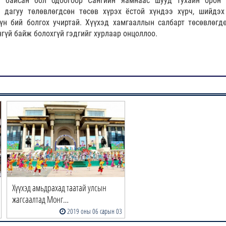
 байсан бол одоогоор Сангийн яамнаас шууд тухайн орон 
н дагуу төлөвлөгдсөн төсөв хүрэх ёстой хүндээ хүрч, шийдэх
үн бий болгох учиртай. Хүүхэд хамгааллын салбарт төсөвлөгд
үнгүй байж болохгүй гэдгийг хурлаар онцоллоо.
Хүүхэд амьдрахад таатай улсын
жагсаалтад Монг…
2019 оны 06 сарын 03