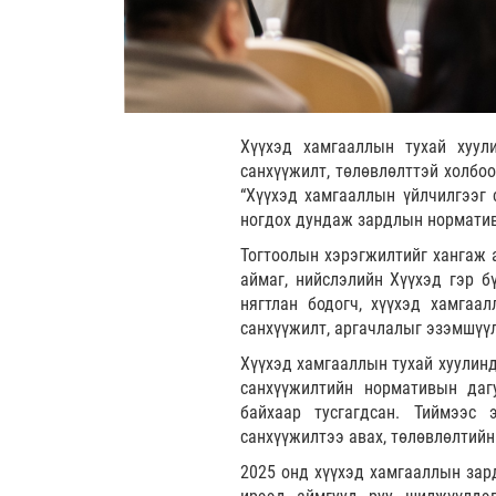
Хүүхэд хамгааллын тухай хуул
санхүүжилт, төлөвлөлттэй холбоо
“Хүүхэд хамгааллын үйлчилгээг 
ногдох дундаж зардлын норматив
Тогтоолын хэрэгжилтийг хангаж а
аймаг, нийслэлийн Хүүхэд гэр б
нягтлан бодогч, хүүхэд хамгаа
санхүүжилт, аргачлалыг эзэмшүүл
Хүүхэд хамгааллын тухай хуулинд
санхүүжилтийн нормативын даг
байхаар тусгагдсан. Тиймээс 
санхүүжилтээ авах, төлөвлөлтийн
2025 онд хүүхэд хамгааллын зард