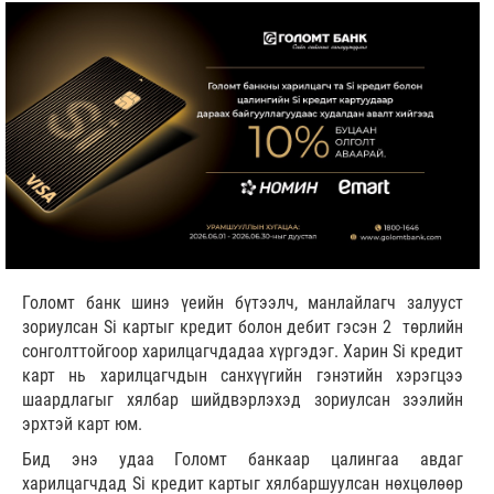
Голомт банк шинэ үеийн бүтээлч, манлайлагч залууст
зориулсан Si картыг кредит болон дебит гэсэн 2 төрлийн
сонголттойгоор харилцагчдадаа хүргэдэг. Харин Si кредит
карт нь харилцагчдын санхүүгийн гэнэтийн хэрэгцээ
шаардлагыг хялбар шийдвэрлэхэд зориулсан зээлийн
эрхтэй карт юм.
Бид энэ удаа Голомт банкаар цалингаа авдаг
харилцагчдад Si кредит картыг хялбаршуулсан нөхцөлөөр