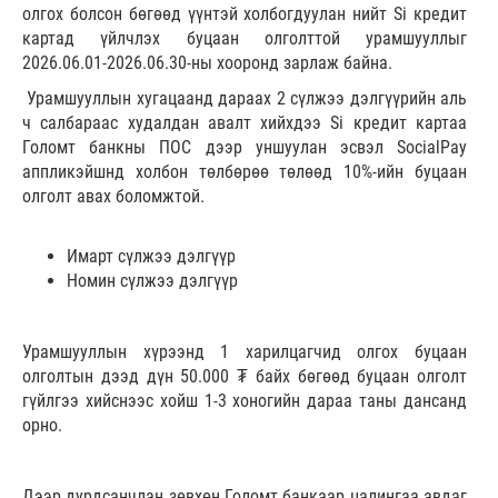
олгох болсон бөгөөд үүнтэй холбогдуулан нийт Si кредит
картад үйлчлэх буцаан олголттой урамшууллыг
2026.06.01-2026.06.30-ны хооронд зарлаж байна.
Урамшууллын хугацаанд дараах 2 сүлжээ дэлгүүрийн аль
ч салбараас худалдан авалт хийхдээ Si кредит картаа
Голомт банкны ПОС дээр уншуулан эсвэл SocialPay
аппликэйшнд холбон төлбөрөө төлөөд 10%-ийн буцаан
олголт авах боломжтой.
Имарт сүлжээ дэлгүүр
Номин сүлжээ дэлгүүр
Урамшууллын хүрээнд 1 харилцагчид олгох буцаан
олголтын дээд дүн 50.000 ₮ байх бөгөөд буцаан олголт
гүйлгээ хийснээс хойш 1-3 хоногийн дараа таны дансанд
орно.
Дээр дурдсанчлан зөвхөн Голомт банкаар цалингаа авдаг