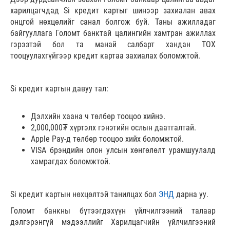
харилцагчдад Si кредит картыг шинээр захиалан авах
онцгой нөхцөлийг санал болгож буй. Таны ажилладаг
байгууллага Голомт банктай цалингийн хамтран ажиллах
гэрээтэй бол та манай салбарт хандан ТОХ
тооцуулахгүйгээр кредит картаа захиалах боломжтой.
Si кредит картын давуу тал:
Дэлхийн хаана ч төлбөр тооцоо хийнэ.
2,000,000₮ хүртэлх гэнэтийн ослын даатгалтай.
Apple Pay-д төлбөр тооцоо хийх боломжтой.
VISA брэндийн олон улсын хөнгөлөлт урамшуулалд
хамрагдах боломжтой.
Si кредит картын нөхцөлтэй танилцах бол
ЭНД
дарна уу.
Голомт банкны бүтээгдэхүүн үйлчилгээний талаар
дэлгэрэнгүй мэдээллийг Харилцагчийн үйлчилгээний