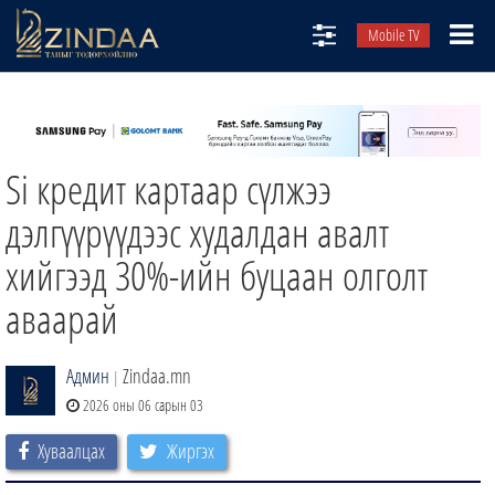
Mobile TV
НИЙТЛЭЛЧИД
ТВ8
Si кредит картаар сүлжээ
ӨГЛӨӨНИЙ СОНИН
АУДИО ЗОХИОЛ
дэлгүүрүүдээс худалдан авалт
ЗИНДАА СЭТГҮҮЛ
хийгээд 30%-ийн буцаан олголт
аваарай
Админ
Zindaa.mn
|
2026 оны 06 сарын 03
Хуваалцах
Жиргэх