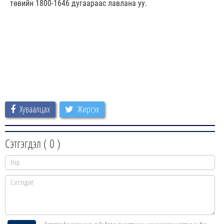
төвийн 1800-1646 дугаараас лавлана уу.
Хуваалцах
Жиргэх
Сэтгэгдэл (
0
)