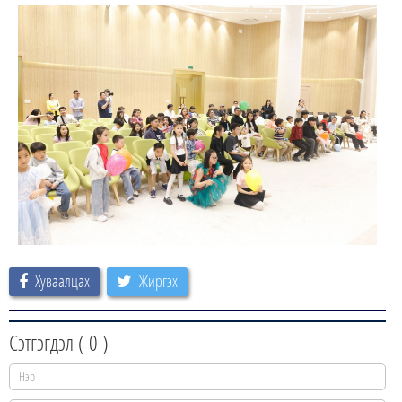
Хуваалцах
Жиргэх
Сэтгэгдэл (
0
)