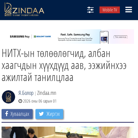
Mobile TV
НИЙТЛЭЛЧИД
ТВ8
НИТХ-ын төлөөлөгчид, албан
ӨГЛӨӨНИЙ СОНИН
АУДИО ЗОХИОЛ
хаагчдын хүүхдүүд аав, ээжийнхээ
ЗИНДАА СЭТГҮҮЛ
ажилтай танилцлаа
Я.Болор
Zindaa.mn
|
2026 оны 06 сарын 01
Хуваалцах
Жиргэх