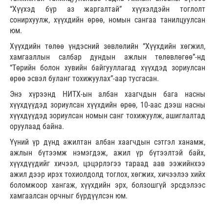
“Хүүхэд бүр аз жаргалтай” хүүхэлдэйн тоглолт
сонирхуулж, хүүхдийн өрөө, номын сангаа танилцуулсан
юм.
Хүүхдийн төлөө үндэсний зөвлөлийн “Хүүхдийн хөгжил,
хамгааллын салбар дундын ажлын төлөвлөгөө”-нд
“Төрийн болон хувийн байгууллагад хүүхдэд зориулсан
өрөө эсвэл буланг тохижуулах”-аар тусгасан.
Энэ хүрээнд НИТХ-ын албан хаагчдын бага насны
хүүхдүүдэд зориулсан хүүхдийн өрөө, 10-аас дээш насны
хүүхдүүдэд зориулсан номын санг тохижуулж, ашиглалтад
оруулаад байна.
Үүний үр дүнд ажилтан албан хаагчдын сэтгэл ханамж,
ажлын бүтээмж нэмэгдэж, ажил үр бүтээлтэй байх,
хүүхдүүдийг хичээл, цэцэрлэгээ тараад аав ээжийнхээ
ажил дээр ирэх тохиолдолд тоглох, хөгжих, хичээлээ хийх
боломжоор хангаж, хүүхдийн эрх, болзошгүй эрсдэлээс
хамгаалсан орчныг бүрдүүлсэн юм.