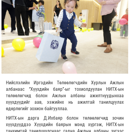
Нийслэлийн Иргэдийн Төлөөлөгчдийн Хурлын Ажлын
албанаас “Хүүхдийн баяр”-ыг тохиолдуулан НИТХ-ын
төлөөлөгчид болон Ажлын албаны ажилтнуудынхаа
хүүхдүүдийг аав, ээжийнх нь ажилтай танилцуулах
өдөрлөгийг зохион байгууллаа.
НИТХ-ын дарга Д.Ихбаяр болон төлөөлөгчид зочин
хүүхдүүддээ Хүүхдийн баярын мэнд хүргэж, НИТХ-ын
танхимтай танилцуулснаас гадна Ажлын албаны зүгээс