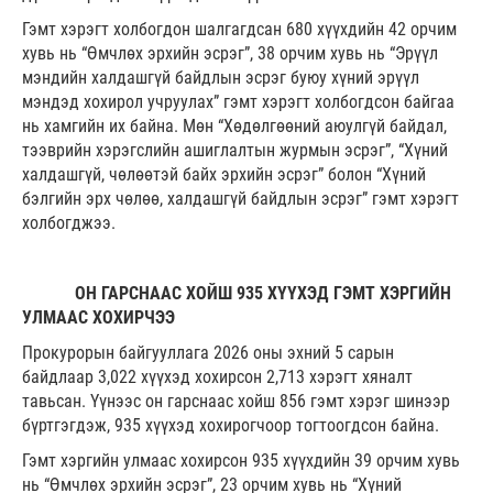
Гэмт хэрэгт холбогдон шалгагдсан 680 хүүхдийн 42 орчим
хувь нь “Өмчлөх эрхийн эсрэг”, 38 орчим хувь нь “Эрүүл
мэндийн халдашгүй байдлын эсрэг буюу хүний эрүүл
мэндэд хохирол учруулах” гэмт хэрэгт холбогдсон байгаа
нь хамгийн их байна. Мөн “Хөдөлгөөний аюулгүй байдал,
тээврийн хэрэгслийн ашиглалтын журмын эсрэг”, “Хүний
халдашгүй, чөлөөтэй байх эрхийн эсрэг” болон “Хүний
бэлгийн эрх чөлөө, халдашгүй байдлын эсрэг” гэмт хэрэгт
холбогджээ.
ОН ГАРСНААС ХОЙШ 935 ХҮҮХЭД ГЭМТ ХЭРГИЙН
УЛМААС ХОХИРЧЭЭ
Прокурорын байгууллага 2026 оны эхний 5 сарын
байдлаар 3,022 хүүхэд хохирсон 2,713 хэрэгт хяналт
тавьсан. Үүнээс он гарснаас хойш 856 гэмт хэрэг шинээр
бүртгэгдэж, 935 хүүхэд хохирогчоор тогтоогдсон байна.
Гэмт хэргийн улмаас хохирсон 935 хүүхдийн 39 орчим хувь
нь “Өмчлөх эрхийн эсрэг”, 23 орчим хувь нь “Хүний