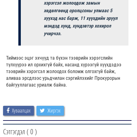
хэрэгсэл жолоодож замын
хөдөлгөөнд оролцсоны улмаас 5
хүүхэд нас барж, 11 хүүхдийн эрүүл
мэндэд хүнд, хүндэвтэр хохирол
учирчээ.
Тиймээс эцэг эхчүүд та бүхэн тээврийн хэрэгслийн
түлхүүрээ ил орхихгүй байх, насанд хүрээгүй хүүхдэдээ
тээврийн хэрэгсэл жолоодох боломж олгохгүй байж,
аливаа эрсдлээс урьдчилан сэргийлэхийг Прокурорын
байгууллагаас уриалж байна.
Хуваалцах
Жиргэх
Сэтгэгдэл (
0
)