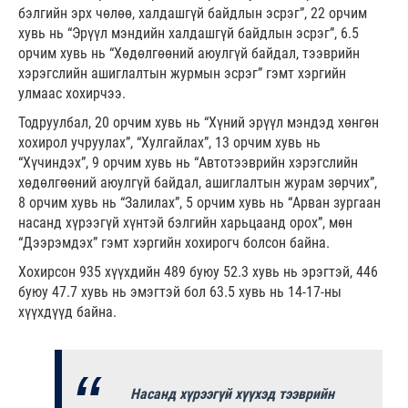
бэлгийн эрх чөлөө, халдашгүй байдлын эсрэг”, 22 орчим
хувь нь “Эрүүл мэндийн халдашгүй байдлын эсрэг”, 6.5
орчим хувь нь “Хөдөлгөөний аюулгүй байдал, тээврийн
хэрэгслийн ашиглалтын журмын эсрэг” гэмт хэргийн
улмаас хохирчээ.
Тодруулбал, 20 орчим хувь нь “Хүний эрүүл мэндэд хөнгөн
хохирол учруулах”, “Хулгайлах”, 13 орчим хувь нь
“Хүчиндэх”, 9 орчим хувь нь “Автотээврийн хэрэгслийн
хөдөлгөөний аюулгүй байдал, ашиглалтын журам зөрчих”,
8 орчим хувь нь “Залилах”, 5 орчим хувь нь “Арван зургаан
насанд хүрээгүй хүнтэй бэлгийн харьцаанд орох”, мөн
“Дээрэмдэх” гэмт хэргийн хохирогч болсон байна.
Хохирсон 935 хүүхдийн 489 буюу 52.3 хувь нь эрэгтэй, 446
буюу 47.7 хувь нь эмэгтэй бол 63.5 хувь нь 14-17-ны
хүүхдүүд байна.
Насанд хүрээгүй хүүхэд тээврийн