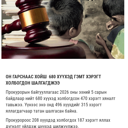
ОН ГАРСНААС ХОЙШ 680 ХҮҮХЭД ГЭМТ ХЭРЭГТ
ХОЛБОГДОН ШАЛГАГДЖЭЭ
Прокурорын байгууллагаас 2026 оны эхний 5 сарын
байдлаар нийт 680 хүүхэд холбогдсон 470 хэрэгт хяналт
тавьжээ. Үүнээс энэ онд 496 хүүхдийг 315 хэрэгт
яллагдагчаар татан шалгасан байна.
Прокуророос 208 хүүхдэд холбогдох 187 хэрэгт яллах
дүгнэлт үйлдэж шүүхэд шилжүүлжээ.