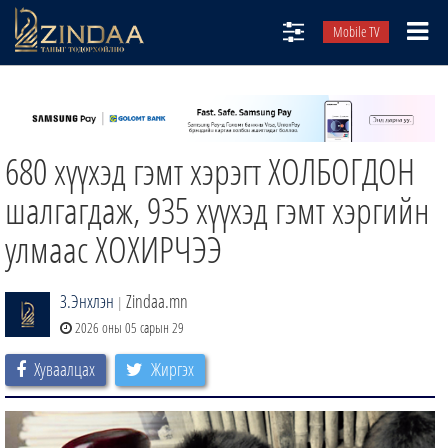
Mobile TV
НИЙТЛЭЛЧИД
ТВ8
680 хүүхэд гэмт хэрэгт ХОЛБОГДОН
ӨГЛӨӨНИЙ СОНИН
АУДИО ЗОХИОЛ
шалгагдаж, 935 хүүхэд гэмт хэргийн
ЗИНДАА СЭТГҮҮЛ
улмаас ХОХИРЧЭЭ
З.Энхлэн
Zindaa.mn
|
2026 оны 05 сарын 29
Хуваалцах
Жиргэх