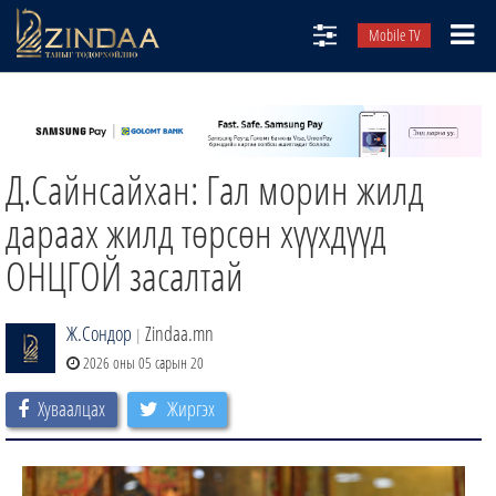
Mobile TV
НИЙТЛЭЛЧИД
ТВ8
Д.Сайнсайхан: Гал морин жилд
ӨГЛӨӨНИЙ СОНИН
АУДИО ЗОХИОЛ
дараах жилд төрсөн хүүхдүүд
ЗИНДАА СЭТГҮҮЛ
ОНЦГОЙ засалтай
Ж.Сондор
Zindaa.mn
|
2026 оны 05 сарын 20
Хуваалцах
Жиргэх