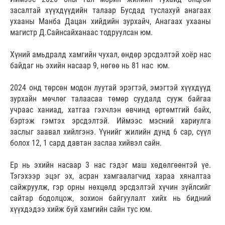
засалтай хүүхдүүдийн талаар Бусдад туслахуй анагаах
ухааны Манба Дацан хийдийн зурхайч, Анагаах ухааны
магистр Д.Сайнсайханаас тодруулсан юм.
Хүний амьдралд хамгийн чухал, өндөр эрсдэлтэй хоёр нас
байдаг нь эхийн насаар 9, нөгөө нь 81 нас юм.
2024 онд төрсөн модон луутай эрэгтэй, эмэгтэй хүүхдүүд
зурхайн мөчлөг талаасаа төмөр суудалд сууж байгаа
учраас ханиад, хатгаа гэхчлэн өвчинд өртөмтгий байх,
бэртэж гэмтэх эрсдэлтэй. Иймээс мэсний хариулга
заслыг заавал хийлгэнэ. Үүнийг жилийн дунд 6 сар, сүүл
болох 12, 1 сард давтан заслаа хийвэл сайн.
Ер нь эхийн насаар 3 нас гэдэг маш хөдөлгөөнтэй үе.
Тэгэхээр эцэг эх, асран хамгаалагчид хараа хяналтаа
сайжруулж, гэр орны нөхцөлд эрсдэлтэй хүчин зүйлсийг
сайтар бодолцож, зохион байгуулалт хийх нь бидний
хүүхдэдээ хийж буй хамгийн сайн тус юм.