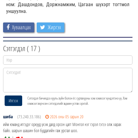
ном: Дашдондов, Доржнамжим, Цагаан шүхэрт тогтмол
уншуулна.
Хуваалцах
Жиргэх
Сэтгэгдэл (
17
)
Сэтгэгдэл бичихдээ хууль зүйн болон ёс суртахууны хэм хэмжээг хүндэтгэнэ үү. Хэм
Илгээх
хэмжээг зөрчсөн сэтгэгдэлийг админ устгах эрхтэй.
шиба
(73.240.33.186)
2026 оны 05 сарын 20
ийм юманд итгэдэг оркууд үхэж далд орсон цагт Монгол нэг гэрэл гэгээ олж харах
байх. шарын шашин бол буддагийн гаж урсгал шоо.