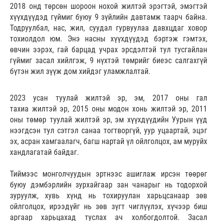
2018 онд төрсөн шороон нохой жилтэй эрэгтэй, эмэгтэй
хүүхдүүдэд гүймиг буюу 9 зүйлийн давтамж таарч байна.
Тодруулбал, нас, жил, суудал гурвуулаа давхцдаг ховор
тохиолдол юм. Энэ насны хүүхдүүдэд бэртэж гэмтэх,
өвчин ээрэх, гай барцад учрах эрсдэлтэй тул тусгайлан
гүймиг засал хийлгэж, 9 нүхтэй төмрийг биеэс салгахгүй
бүтэн жил зүүж дом хийдэг уламжлалтай.
2023 усан туулай жилтэй эр, эм, 2017 оны гал
тахиа жилтэй эр, 2015 оны модон хонь жилтэй эр, 2011
оны төмөр туулай жилтэй эр, эм хүүхдүүдийн Уурын үүд
нээгдсэн тул сэтгэл санаа тогтворгүй, уур уцаартай, эцэг
эх, асран хамгаалагч, багш нартай үл ойлголцох, ам муруйх
хандлагатай байдаг.
Тиймээс монголчуудын эртнээс ашиглаж ирсэн төөрөг
буюу дэмбэрлийн зурхайгаар зан чанарыг нь тодорхой
зуруулж, хувь хүнд нь тохируулан харьцсанаар зөв
ойлголцох, ирээдүйг нь зөв зүгт чиглүүлэх, хүчээр биш
аргаар харьцахад туслах ач холбогдолтой. Засал