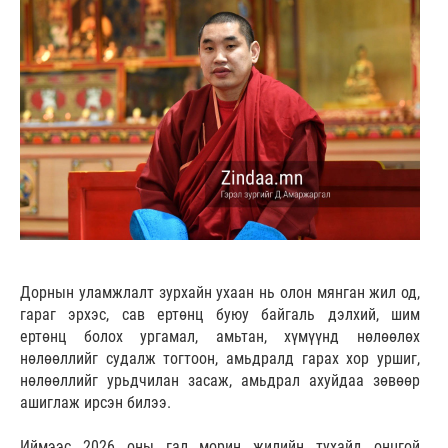
Дорнын уламжлалт зурхайн ухаан нь олон мянган жил од,
гараг эрхэс, сав ертөнц буюу байгаль дэлхий, шим
ертөнц болох ургамал, амьтан, хүмүүнд нөлөөлөх
нөлөөллийг судалж тогтоон, амьдралд гарах хор уршиг,
нөлөөллийг урьдчилан засаж, амьдрал ахуйдаа зөвөөр
ашиглаж ирсэн билээ.
Иймээс 2026 оны гал морин жилийн тухайд онцгой