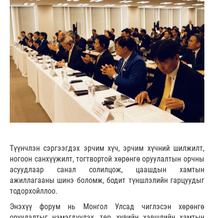
Түүнчлэн сэргээгдэх эрчим хүч, эрчим хүчний шилжилт,
ногоон санхүүжилт, тогтвортой хөрөнгө оруулалтын орчны
асуудлаар санал солилцож, цаашдын хамтын
ажиллагааны шинэ боломж, бодит түншлэлийн гарцуудыг
тодорхойллоо.
Энэхүү форум нь Монгол Улсад чиглэсэн хөрөнгө
оруулалтыг нэмэгдүүлэх, төр, хувийн хэвшлийн хамтын