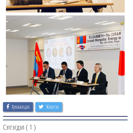
Хуваалцах
Жиргэх
Сэтгэгдэл (
1
)