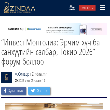
Mobile TV
НИЙТЛЭЛЧИД
ТВ8
“Инвест Монголиа: Эрчим хүч ба
ӨГЛӨӨНИЙ СОНИН
АУДИО ЗОХИОЛ
санхүүгийн салбар, Токио 2026”
ЗИНДАА СЭТГҮҮЛ
форум боллоо
Ж.Сондор
Zindaa.mn
|
2026 оны 05 сарын 19
Хуваалцах
Жиргэх