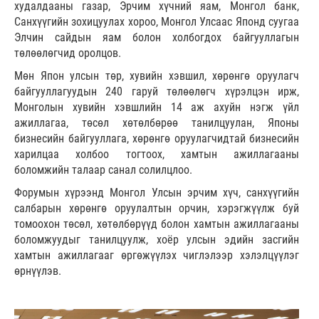
худалдааны газар, Эрчим хүчний яам, Монгол банк,
Санхүүгийн зохицуулах хороо, Монгол Улсаас Японд суугаа
Элчин сайдын яам болон холбогдох байгууллагын
төлөөлөгчид оролцов.
Мөн Япон улсын төр, хувийн хэвшил, хөрөнгө оруулагч
байгууллагуудын 240 гаруй төлөөлөгч хүрэлцэн ирж,
Монголын хувийн хэвшлийн 14 аж ахуйн нэгж үйл
ажиллагаа, төсөл хөтөлбөрөө танилцуулан, Японы
бизнесийн байгууллага, хөрөнгө оруулагчидтай бизнесийн
харилцаа холбоо тогтоох, хамтын ажиллагааны
боломжийн талаар санал солилцлоо.
Форумын хүрээнд Монгол Улсын эрчим хүч, санхүүгийн
салбарын хөрөнгө оруулалтын орчин, хэрэгжүүлж буй
томоохон төсөл, хөтөлбөрүүд болон хамтын ажиллагааны
боломжуудыг танилцуулж, хоёр улсын эдийн засгийн
хамтын ажиллагааг өргөжүүлэх чиглэлээр хэлэлцүүлэг
өрнүүлэв.