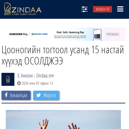
Mobile TV
НИЙТЛЭЛЧИД
ТВ8
Цооногийн тогтоол усанд 15 настай
ӨГЛӨӨНИЙ СОНИН
АУДИО ЗОХИОЛ
хүүхэд ОСОЛДЖЭЭ
ЗИНДАА СЭТГҮҮЛ
З.Энхлэн
Zindaa.mn
|
2026 оны 05 сарын 13
Хуваалцах
Жиргэх