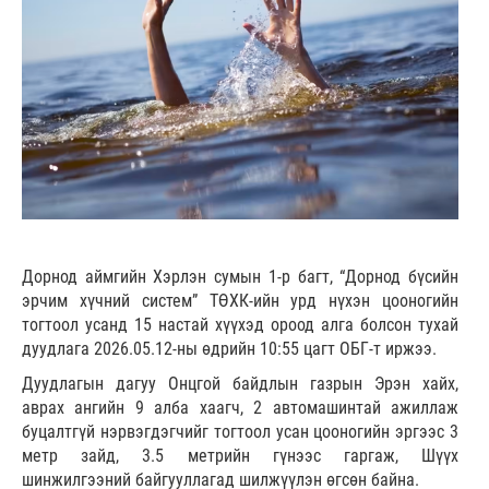
Дорнод аймгийн Хэрлэн сумын 1-р багт, “Дорнод бүсийн
эрчим хүчний систем” ТӨХК-ийн урд нүхэн цооногийн
тогтоол усанд 15 настай хүүхэд ороод алга болсон тухай
дуудлага 2026.05.12-ны өдрийн 10:55 цагт ОБГ-т иржээ.
Дуудлагын дагуу Онцгой байдлын газрын Эрэн хайх,
аврах ангийн 9 алба хаагч, 2 автомашинтай ажиллаж
буцалтгүй нэрвэгдэгчийг тогтоол усан цооногийн эргээс 3
метр зайд, 3.5 метрийн гүнээс гаргаж, Шүүх
шинжилгээний байгууллагад шилжүүлэн өгсөн байна.