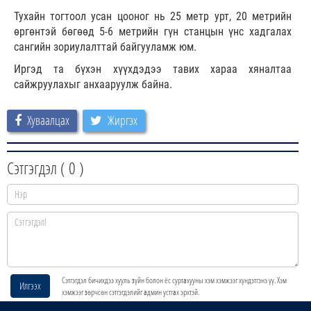
Тухайн тогтоол усан цооног нь 25 метр урт, 20 метрийн
өргөнтэй бөгөөд 5-6 метрийн гүн станцын үнс хадгалах
сангийн зориулалттай байгууламж юм.
Иргэд та бүхэн хүүхдэдээ тавих хараа хяналтаа
сайжруулахыг анхааруулж байна.
Хуваалцах
Жиргэх
Сэтгэгдэл (
0
)
Сэтгэгдэл бичихдээ хууль зүйн болон ёс суртахууны хэм хэмжээг хүндэтгэнэ үү. Хэм
Илгээх
хэмжээг зөрчсөн сэтгэгдэлийг админ устгах эрхтэй.