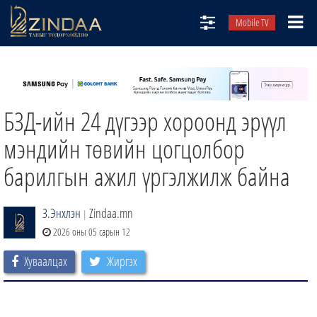
Mobile TV
НИЙТЛЭЛЧИД
ТВ8
БЗД-ийн 24 дүгээр хороонд эрүүл
ӨГЛӨӨНИЙ СОНИН
АУДИО ЗОХИОЛ
мэндийн төвийн цогцолбор
ЗИНДАА СЭТГҮҮЛ
барилгын ажил үргэлжилж байна
З.Энхлэн
Zindaa.mn
|
2026 оны 05 сарын 12
Хуваалцах
Жиргэх