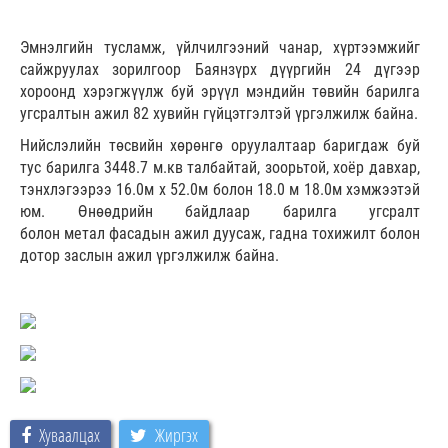
Эмнэлгийн тусламж, үйлчилгээний чанар, хүртээмжийг
сайжруулах зорилгоор Баянзүрх дүүргийн 24 дүгээр
хороонд хэрэгжүүлж буй эрүүл мэндийн төвийн барилга
угсралтын ажил 82 хувийн гүйцэтгэлтэй үргэлжилж байна.
Нийслэлийн төсвийн хөрөнгө оруулалтаар баригдаж буй
тус барилга 3448.7 м.кв талбайтай, зоорьтой, хоёр давхар,
тэнхлэгээрээ 16.0м х 52.0м болон 18.0 м 18.0м хэмжээтэй
юм. Өнөөдрийн байдлаар барилга угсралт
болон метал фасадын ажил дуусаж, гадна тохижилт болон
дотор заслын ажил үргэлжилж байна.
Хуваалцах
Жиргэх