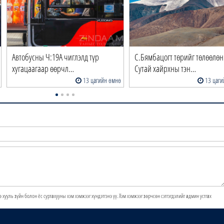
Автобусны Ч:19А чиглэлд түр
С.Бямбацогт төрийг төлөөлөн
хугацаагаар өөрчл…
Сутай хайрхны тэн…
13 цагийн өмнө
13 цаги
э хууль зүйн болон ёс суртахууны хэм хэмжээг хүндэтгэнэ үү. Хэм хэмжээг зөрчсөн сэтгэгдэлийг админ устгах