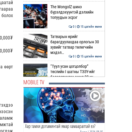
цаатай
The MongolZ шинэ
гаараа
бүрэлдэхүүнтэй дэлхийн
 болох
топуудын эсрэг
0 |
15 цагийн өмнө
Татварын өрийг
0,000₮
барагдуулахдаа орлогын 30
хувийг татвар төлөгчийн
0,000₮
мэдэл…
0 |
15 цагийн өмнө
“Туул усан цогцолбор”
а өөрт
төслийн I шатны ТЭЗҮ-ийг
боловсруулах ажил 90 ху…
MOBILE TV
0 |
15 цагийн өмнө
Нийслэлийн иргэдийн
Төлөөлөгчдийн Хурлын
гэхдээ
Ээлжит VIII хуралдаан
нээсэн
эхэллээ
0 |
16 цагийн өмнө
галамж
амжтай
Хар тамхи допаминтай ямар хамааралтай вэ?
ТОО | Гадаад валютын нөөц
мэгдэж
7.9 тэрбум ам.доллар давлаа
Бусад
| 2026-08-05