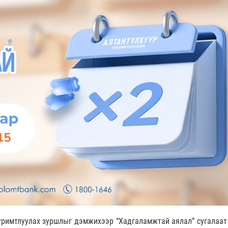
римтлуулах зуршлыг дэмжихээр “Хадгаламжтай аялал” сугалаат