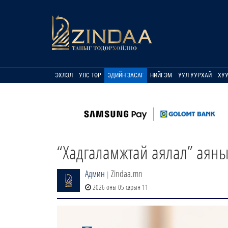
ЭХЛЭЛ
УЛС ТӨР
ЭДИЙН ЗАСАГ
НИЙГЭМ
УУЛ УУРХАЙ
ХУ
“Хадгаламжтай аялал” аяны 
Админ
Zindaa.mn
|
2026 оны 05 сарын 11