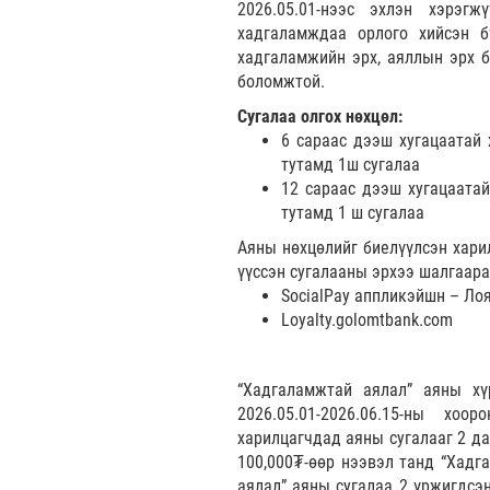
2026.05.01-нээс эхлэн хэрэгж
хадгаламждаа орлого хийсэн б
хадгаламжийн эрх, аяллын эрх б
боломжтой.
Сугалаа олгох нөхцөл:
6 сараас дээш хугацаатай 
тутамд 1ш сугалаа
12 сараас дээш хугацаатай
тутамд 1 ш сугалаа
Аяны нөхцөлийг биелүүлсэн харил
үүссэн сугалааны эрхээ шалгаара
SocialPay аппликэйшн – Ло
Loyalty.golomtbank.com
“Хадгаламжтай аялал” аяны хү
2026.05.01-2026.06.15-ны хо
харилцагчдад аяны сугалааг 2 да
100,000₮-өөр нээвэл танд “Хадг
аялал” аяны сугалаа 2 үржигдсэ