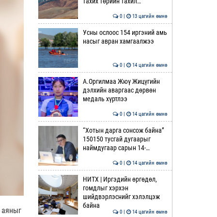
тахих төрийн тахил…
0 |
13 цагийн өмнө
Усны ослоос 154 иргэний амь
насыг авран хамгаалжээ
0 |
14 цагийн өмнө
А.Оргилмаа Жюү Жицүгийн
дэлхийн аваргаас дөрвөн
медаль хүртлээ
0 |
14 цагийн өмнө
“Хотын дарга сонсож байна”
150150 тусгай дугаарыг
наймдугаар сарын 14-…
0 |
14 цагийн өмнө
НИТХ | Иргэдийн өргөдөл,
гомдлыг хэрхэн
шийдвэрлэснийг хэлэлцэж
байна
 аяныг
0 |
14 цагийн өмнө