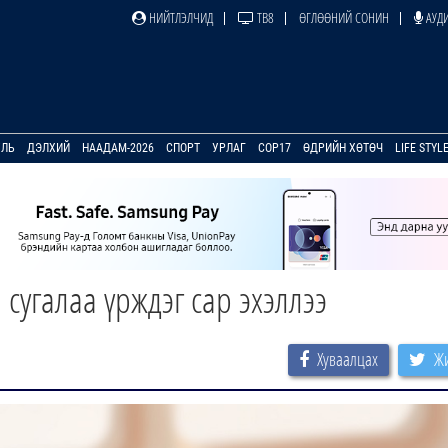
НИЙТЛЭЛЧИД
ТВ8
ӨГЛӨӨНИЙ СОНИН
АУДИ
УЛЬ
ДЭЛХИЙ
НААДАМ-2026
СПОРТ
УРЛАГ
COP17
ӨДРИЙН ХӨТӨЧ
LIFE STYL
сугалаа үрждэг сар эхэллээ
Хуваалцах
Жи