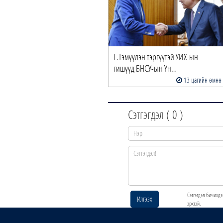
Г.Тэмүүлэн тэргүүтэй УИХ-ын
гишүүд БНСУ-ын Үн…
13 цагийн өмнө
Сэтгэгдэл (
0
)
Сэтгэгдэл бичихдэ
Илгээх
эрхтэй.