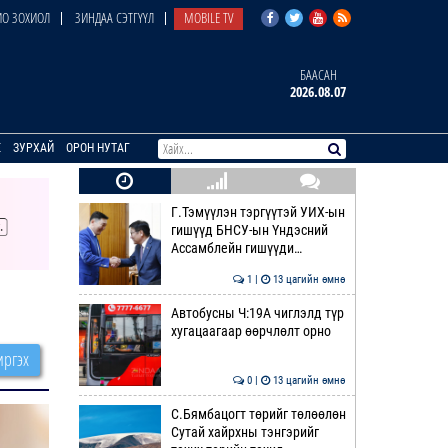
О ЗОХИОЛ
ЗИНДАА СЭТГҮҮЛ
MOBILE TV
БААСАН
2026.08.07
E
ЗУРХАЙ
ОРОН НУТАГ
Г.Тэмүүлэн тэргүүтэй УИХ-ын
гишүүд БНСУ-ын Үндэсний
Ассамблейн гишүүди…
1 |
13 цагийн өмнө
Автобусны Ч:19А чиглэлд түр
хугацаагаар өөрчлөлт орно
ргэх
0 |
13 цагийн өмнө
С.Бямбацогт төрийг төлөөлөн
Сутай хайрхны тэнгэрийг