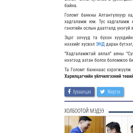
байна.
Голомт банкны Алтантүлхүүр ха
хадгаламж юм. Тус хадгаламж н
гэнэтийн ослын даатгалд үнэгүй 
Эцэг эхчүүд та бүхэн хүүхдийн
нээхийг хүсвэл
ЭНД
даран бүтээг
“Хадгаламжтай аялал” аяны “Су
нээгээд азтан болох боломжоо би
Та Голомт банкнаас хэрэгжүүлж 
Харилцагчийн үйлчилгээний төви
Хуваалцах
Жиргэх
ХОЛБООТОЙ МЭДЭЭ