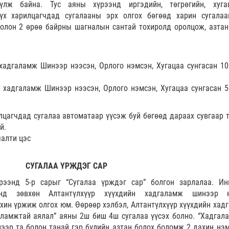
үүлж байна. Тус аяны хүрээнд иргэдийн, төгрөгийн, хуга
үх харилцагчдад сугалааны эрх олгох бөгөөд харин сугалаа
олон 2 өрөө байрны шагналын сантай тохиролд оролцож, азтан
хадгаламж Шинээр нээсэн, Орлого нэмсэн, Хугацаа сунгасан 10
 хадгаламж Шинээр нээсэн, Орлого нэмсэн, Хугацаа сунгасан 5
цагчдад сугалаа автоматаар үүсэж буй бөгөөд дараах сувгаар т
й.
яалти цэс
СУГАЛАА ҮРЖДЭГ САР
рээнд 5-р сарыг “Сугалаа үрждэг сар” болгон зарлалаа. Ин
оронд зөвхөн Алтантүлхүүр хүүхдийн хадгаламж шинээр 
хин үржиж олгох юм. Өөрөөр хэлбэл, Алтантүлхүүр хүүхдийн хад
аламжтай аялал” аяны 2ш биш 4ш сугалаа үүсэх болно. “Хадгал
нээр та болон танай гэр бүлийн азтан болох боломж 2 дахин нэ