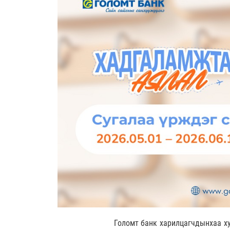
Голомт банк харилцагчдынхаа ху