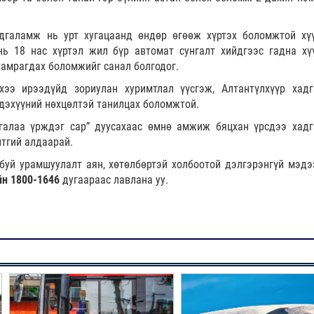
дгаламж нь урт хугацаанд өндөр өгөөж хүртэх боломжтой хү
ь 18 нас хүртэл жил бүр автомат сунгалт хийдгээс гадна хү
хамрагдах боломжийг санал болгодог.
хээ ирээдүйд зориулан хуримтлал үүсгэж, Алтантүлхүүр хад
дэхүүний нөхцөлтэй танилцах боломжтой.
галаа үрждэг сар” дуусахаас өмнө амжиж бяцхан үрсдээ хад
тгий алдаарай.
буй урамшуулалт аян, хөтөлбөртэй холбоотой дэлгэрэнгүй мэдэ
йн 1800-1646
дугаараас лавлана уу.