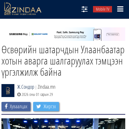
Mobile TV
НИЙТЛЭЛЧИД
ТВ8
Өсвөрийн шатарчдын Улаанбаатар
ӨГЛӨӨНИЙ СОНИН
АУДИО ЗОХИОЛ
хотын аварга шалгаруулах тэмцээн
ЗИНДАА СЭТГҮҮЛ
үргэлжилж байна
Ж.Сондор
Zindaa.mn
|
2026 оны 01 сарын 29
Хуваалцах
Жиргэх