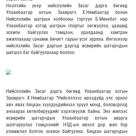
Нээлтийн үеэр нийслэлийн Засаг дарга бөгөөд
Улаанбаатар хотын Захирагч Х.Нямбаатар болон
Нийслэлийн шатрын холбооны тэргүүн Б.Мөнхбат нар
Улаанбаатар хотод шатрын спортыг хөгжүүлэх, цаашид
зохион байгуулах тэмцээн, уралдаанд хамтран
ажиллахаар санамж бичигт гарын үсэг зурлаа. Ингэснээр
нийслэлийн Засаг даргын дэргэд өсвөрийн шатарчдын
шигшээ баг байгуулахаар боллоо.
Нийслэлийн Засаг дарга бөгөөд Улаанбаатар хотын
Захирагч Х.Нямбаатар “Нийслэлээс ирээдүйд улс орноо
авч явах бяцхан хүүхдүүдийнхээ эрүүл мэнд, боловсролд
анхаарах хөтөлбөрүүдийг хэрэгжүүлж байна. Энэ жилээс
өсвөрийн шатарчдын Улаанбаатар хотын аварга
шалгаруулах тэмцээнийг НЗД-ын ивээл дор жил бүр
уламжлал болгон зохион байгуулна. Бяцхан шатарчдын