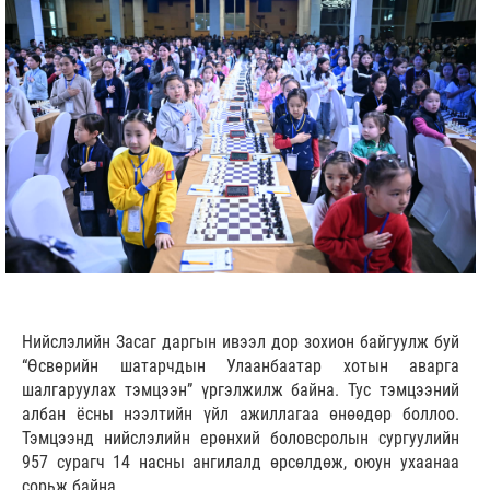
Нийслэлийн Засаг даргын ивээл дор зохион байгуулж буй
“Өсвөрийн шатарчдын Улаанбаатар хотын аварга
шалгаруулах тэмцээн” үргэлжилж байна. Тус тэмцээний
албан ёсны нээлтийн үйл ажиллагаа өнөөдөр боллоо.
Тэмцээнд нийслэлийн ерөнхий боловсролын сургуулийн
957 сурагч 14 насны ангилалд өрсөлдөж, оюун ухаанаа
сорьж байна.