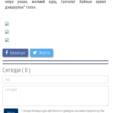
оюун ухаан, мэлмий хурц, тунгалаг байхын ерөөл
дэвшүүлье” гэлээ.
Хуваалцах
Жиргэх
Сэтгэгдэл (
0
)
Сэтгэгдэл бичихдээ хууль зүйн болон ёс суртахууны хэм хэмжээг хүндэтгэнэ үү. Хэм
Илгээх