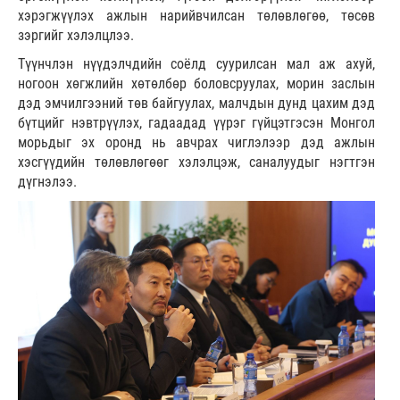
хэрэгжүүлэх ажлын нарийвчилсан төлөвлөгөө, төсөв
зэргийг хэлэлцлээ.
Түүнчлэн нүүдэлчдийн соёлд суурилсан мал аж ахуй,
ногоон хөгжлийн хөтөлбөр боловсруулах, морин заслын
дэд эмчилгээний төв байгуулах, малчдын дунд цахим дэд
бүтцийг нэвтрүүлэх, гадаадад үүрэг гүйцэтгэсэн Монгол
морьдыг эх оронд нь авчрах чиглэлээр дэд ажлын
хэсгүүдийн төлөвлөгөөг хэлэлцэж, саналуудыг нэгтгэн
дүгнэлээ.