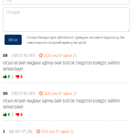
Сэтгэгдэл бичихдээ хууль зүйн болон ёс суртахууны хэм хэмжээг хүндэтгэнэ үү. Хэм
Илгээх
хэмжээг зөрчсөн сэтгэгдэлийг админ устгах эрхтэй.
ХН
(103.57.95.197)
2026 оны 01 сарын 23
УЛСЫН ИХ БАЯР НААДМЫГ АДУУНЫ БАЯР БОЛГОЖ ТЭМДЭГЛЭХ БОЛЖДЭЭ ЗАЙЛУУЛ
ХАРАМСМААР.
0
|
0
ХН
(103.57.95.197)
2026 оны 01 сарын 23
УЛСЫН ИХ БАЯР НААДМЫГ АДУУНЫ БАЯР БОЛГОЖ ТЭМДЭГЛЭХ БОЛЖДЭЭ ЗАЙЛУУЛ
ХАРАМСМААР.
0
|
0
S
(66.181.177.20)
2026 оны 01 сарын 22