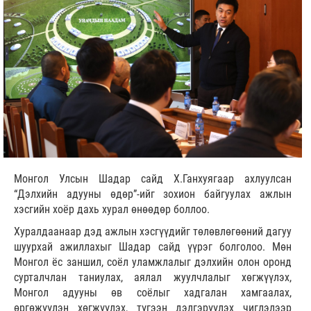
Монгол Улсын Шадар сайд Х.Ганхуягаар ахлуулсан
“Дэлхийн адууны өдөр”-ийг зохион байгуулах ажлын
хэсгийн хоёр дахь хурал өнөөдөр боллоо.
Хуралдаанаар дэд ажлын хэсгүүдийг төлөвлөгөөний дагуу
шуурхай ажиллахыг Шадар сайд үүрэг болголоо. Мөн
Монгол ёс заншил, соёл уламжлалыг дэлхийн олон оронд
сурталчлан таниулах, аялал жуулчлалыг хөгжүүлэх,
Монгол адууны өв соёлыг хадгалан хамгаалах,
өргөжүүлэн хөгжүүлэх, түгээн дэлгэрүүлэх чиглэлээр