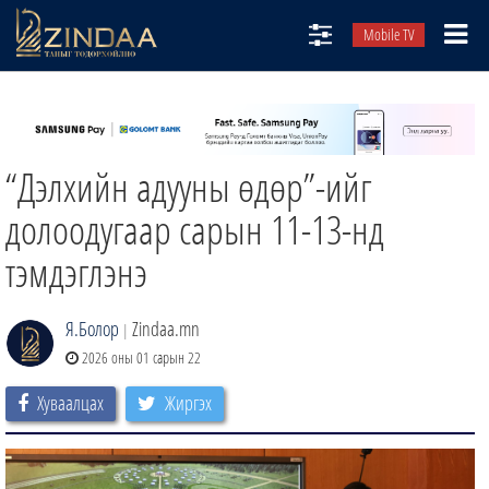
Mobile TV
НИЙТЛЭЛЧИД
ТВ8
“Дэлхийн адууны өдөр”-ийг
ӨГЛӨӨНИЙ СОНИН
АУДИО ЗОХИОЛ
долоодугаар сарын 11-13-нд
ЗИНДАА СЭТГҮҮЛ
тэмдэглэнэ
Я.Болор
Zindaa.mn
|
2026 оны 01 сарын 22
Хуваалцах
Жиргэх