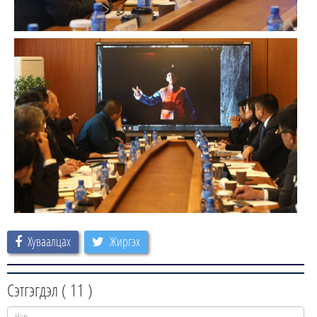
Хуваалцах
Жиргэх
Сэтгэгдэл (
11
)