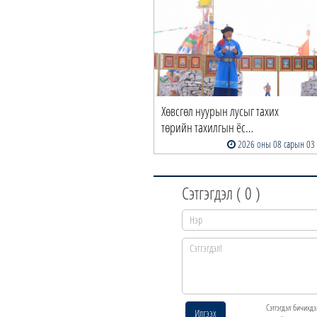
Хөвсгөл нуурын лусыг тахих
төрийн тахилгын ёс…
2026 оны 08 сарын 03
Сэтгэгдэл (
0
)
Сэтгэгдэл бичихдэ
Илгээх