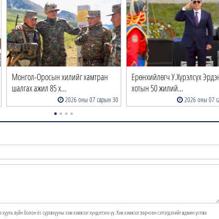
Монгол-Оросын хилийг хамтран
Ерөнхийлөгч У.Хүрэлсүх Эрдэ
шалгах ажил 85 х…
хотын 50 жилий…
2026 оны 07 сарын 30
2026 оны 07 с
э хууль зүйн болон ёс суртахууны хэм хэмжээг хүндэтгэнэ үү. Хэм хэмжээг зөрчсөн сэтгэгдэлийг админ устгах