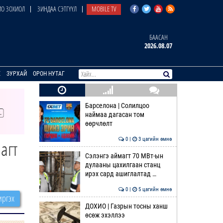
О ЗОХИОЛ
ЗИНДАА СЭТГҮҮЛ
MOBILE TV
БААСАН
2026.08.07
E
ЗУРХАЙ
ОРОН НУТАГ
Барселона | Солилцоо
наймаа дагасан том
өөрчлөлт
0 |
3 цагийн өмнө
агт
Сэлэнгэ аймагт 70 МВт-ын
дулааны цахилгаан станц
ирэх сард ашиглалтад …
0 |
5 цагийн өмнө
ргэх
ДОХИО | Газрын тосны ханш
өсөж эхэллээ