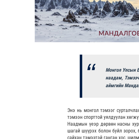
Монгол Улсын Е
наадам, Тэмээч
аймгийн Мандал
Энэ нь монгол тэмээг сурталчла
тэмээн спорттой уялдуулан хөгжү
Наадмын үеэр дөрвөн насны хурд
шагай шүүрэх болон буйл зорох, 
сайхан тэмээтэй ганган хос, шилм