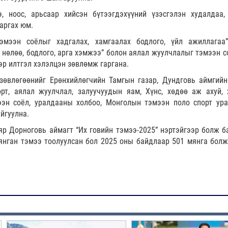
, ноос, арьсаар хийсэн бүтээгдэхүүний үзэсгэлэн худалдаа,
аргах юм.
эмээн соёлыг хадгалах, хамгаалах бодлого, үйл ажиллагаа”
нөлөө, бодлого, арга хэмжээ” болон аялал жуулчлалыг тэмээн с
эр илтгэл хэлэлцэн зөвлөмж гаргана.
зөвлөгөөнийг Ерөнхийлөгчийн Тамгын газар, Дундговь аймгийн
рт, аялал жуулчлал, залуучуудын яам, Хүнс, хөдөө аж ахуй, 
эн соёл, уралдааны холбоо, Монголын тэмээн поло спорт ура
йгуулна.
р Дорноговь аймагт “Их говийн тэмээ-2025” нэртэйгээр болж б
нган тэмээ тоолуулсан бол 2025 оны байдлаар 501 мянга болж