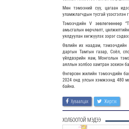
Мөн тэмээний сүү, цагаан идээ
уламжлагчдын тусгай үзэсгэлэн г
Тэмээчдийн V зөвлөгөөнөөр “Т
амьсгалын өөрчлөлт, цөлжилтийн 
уялдуулан хөгжүүлэх зэрэг сэдвэ
Өвлийн их наадам, тэмээчдийн 
даргын Тамгын газар, Соёл, спо
үйлдвэрийн яам, Монголын тэмэ
аяллын холбоо хамтран зохион ба
Өнгөрсөн жилийн тэмээчдийн бая
2024 онд улсын хэмжээнд 480 мя
байна.
Хуваалцах
Жиргэх
ХОЛБООТОЙ МЭДЭЭ