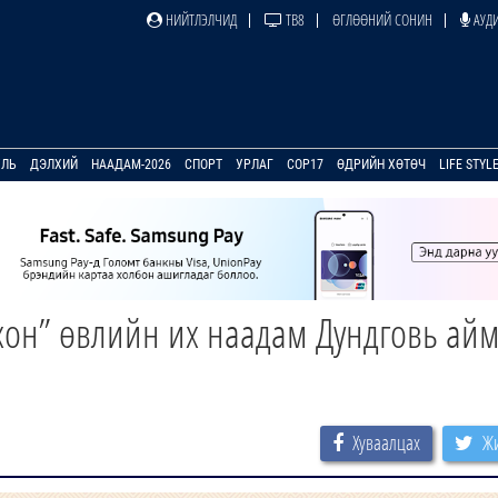
НИЙТЛЭЛЧИД
ТВ8
ӨГЛӨӨНИЙ СОНИН
АУДИ
УЛЬ
ДЭЛХИЙ
НААДАМ-2026
СПОРТ
УРЛАГ
COP17
ӨДРИЙН ХӨТӨЧ
LIFE STYL
хон” өвлийн их наадам Дундговь айм
Хуваалцах
Жи