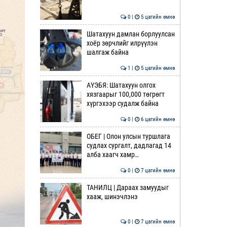
0 |
5 цагийн өмнө
Шатахуун дамлан борлуулсан
хоёр зөрчлийг илрүүлэн
шалгаж байна
1 |
5 цагийн өмнө
АҮЭБЯ: Шатахуун олгох
хязгаарыг 100,000 төгрөгт
хүргэхээр судалж байна
0 |
6 цагийн өмнө
ОБЕГ | Олон улсын туршлага
судлах сургалт, дадлагад 14
алба хаагч хамр…
0 |
7 цагийн өмнө
ТАНИЛЦ | Дараах замуудыг
хааж, шинэчлэнэ
0 |
7 цагийн өмнө