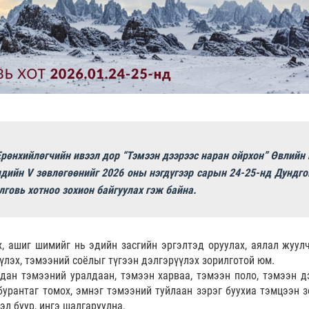
рөнхийлөгчийн ивээл дор “Тэмээн дээрээс наран ойрхон” Өвлийн 
дийн V зөвлөгөөнийг 2026 оны нэгдүгээр сарын 24-25-нд Дундго
говь хотноо зохион байгуулах гэж байна.
х, ашиг шимийг нь эдийн засгийн эргэлтэд оруулах, аялал жуул
үлэх, тэмээний соёлыг түгээн дэлгэрүүлэх зорилготой юм.
ан тэмээний уралдаан, тэмээн харваа, тэмээн поло, тэмээн д
бурантаг томох, эмнэг тэмээний туйлаан зэрэг буухиа тэмцээн з
эл буур, ингэ шалгаруулна.