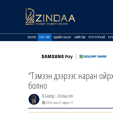
ЭХЛЭЛ
УЛС ТӨР
ЭДИЙН ЗАСАГ
НИЙГЭМ
УУЛ УУРХАЙ
ХУ
“Тэмээн дээрээс наран ойр
болно
Я.Болор
Zindaa.mn
|
2026 оны 01 сарын 11