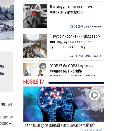
Шатахууныг олон хошуугаар
олгохыг үүрэгджээ
0 |
8 цагийн өмнө
“Нүүрс пиролизийн үйлдвэр”-
ийг төр, хувийн хэвшлийн
түншлэлээр хэрэгжү…
0 |
8 цагийн өмнө
их
"COP17 ба COP31 хурлын
уялдаа нь Риогийн
вь
конвенцийн хэрэгжилтийг
MOBILE TV
ахиул…
0 |
8 цагийн өмнө
Монгол төрийн парадокс нь
шатахуун
члалыг
0 |
9 цагийн өмнө
ээрээс
охиож,
Хар тамхи допаминтай ямар хамааралтай вэ?
Б.Пүрэвдагва: Найман
салбарын 103 үйлчилгээний
Бусад
| 2026-08-05