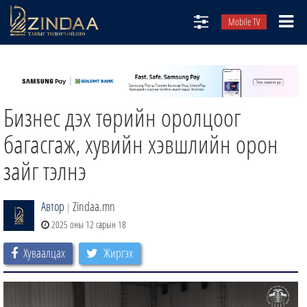
Mobile TV
НИЙТЛЭЛЧИД
ТВ8
Бизнес дэх төрийн оролцоог
ӨГЛӨӨНИЙ СОНИН
АУДИО ЗОХИОЛ
багасгаж, хувийн хэвшлийн орон
ЗИНДАА СЭТГҮҮЛ
зайг тэлнэ
Автор
Zindaa.mn
|
2025 оны 12 сарын 18
Хуваалцах
Жиргэх