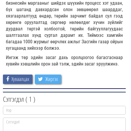
бизнесийн маргааныг шийдэх шүүхийн процесс хэт удаан,
бүх шатанд давхардсан олон зөвшөөрөл шаарддаг,
хязгаарлалтууд өндөр, төрийн зарчимт байдал сул гээд
хөрөнгө оруулалтад сөргөөр нөлөөлдөг хүчин зүйлийг
дурдвал төртэй холбоотой, төрийн байгууллагуудаас
шалтгаалах хүнд суртал дарамт их. Тиймээс хамгийн
багадаа 1000 журмыг өөрчлөх ажлыг Засгийн газар ойрын
хугацаанд хийхээр болжээ.
Ингэж төр эдийн засаг дахь оролцоогоо багасгаснаар
хувийн хэвшлийн орон зай тэлж, эдийн засаг эрүүлжинэ.
Хуваалцах
Жиргэх
Сэтгэгдэл (
1
)