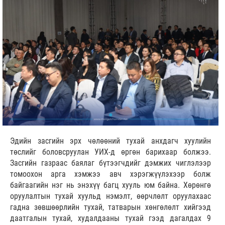
Эдийн засгийн эрх чөлөөний тухай анхдагч хуулийн
төслийг боловсруулан УИХ-д өргөн барихаар болжээ.
Засгийн газраас баялаг бүтээгчдийг дэмжих чиглэлээр
томоохон арга хэмжээ авч хэрэгжүүлэхээр болж
байгаагийн нэг нь энэхүү багц хууль юм байна. Хөрөнгө
оруулалтын тухай хуульд нэмэлт, өөрчлөлт оруулахаас
гадна зөвшөөрлийн тухай, татварын хөнгөлөлт хийгээд
даатгалын тухай, худалдааны тухай гээд дагалдах 9