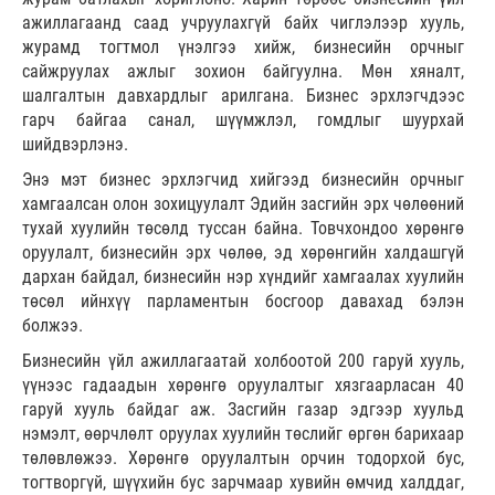
ажиллагаанд саад учруулахгүй байх чиглэлээр хууль,
журамд тогтмол үнэлгээ хийж, бизнесийн орчныг
сайжруулах ажлыг зохион байгуулна. Мөн хяналт,
шалгалтын давхардлыг арилгана. Бизнес эрхлэгчдээс
гарч байгаа санал, шүүмжлэл, гомдлыг шуурхай
шийдвэрлэнэ.
Энэ мэт бизнес эрхлэгчид хийгээд бизнесийн орчныг
хамгаалсан олон зохицуулалт Эдийн засгийн эрх чөлөөний
тухай хуулийн төсөлд туссан байна. Товчхондоо хөрөнгө
оруулалт, бизнесийн эрх чөлөө, эд хөрөнгийн халдашгүй
дархан байдал, бизнесийн нэр хүндийг хамгаалах хуулийн
төсөл ийнхүү парламентын босгоор давахад бэлэн
болжээ.
Бизнесийн үйл ажиллагаатай холбоотой 200 гаруй хууль,
үүнээс гадаадын хөрөнгө оруулалтыг хязгаарласан 40
гаруй хууль байдаг аж. Засгийн газар эдгээр хуульд
нэмэлт, өөрчлөлт оруулах хуулийн төслийг өргөн барихаар
төлөвлөжээ. Хөрөнгө оруулалтын орчин тодорхой бус,
тогтворгүй, шүүхийн бус зарчмаар хувийн өмчид халддаг,