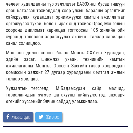
чөлөөт худалдааны түр хэлэлцээг ЕАЭЗХ-ны бусад гишүүн
орон баталсан тохиолдолд хоёр улсын барааны эргэлтийг
сайжруулах, худалдааг эрчимжүүлж хамтын ажиллагааг
өргөжүүлэх тухай болон ирэх онд тохиох Орос, Монголын
хооронд дипломат харилцаа тогтоосны 105 жилийн ойн
хүрээнд төлөвлөн хэрэгжүүлэх ажлын талаар харилцан
санал солилцлоо.
Мөн энэ долоо хоногт болох Монгол-ОХУ-ын Худалдаа,
эдийн засаг, шинжлэх ухаан, техникийн хамтын
ажиллагааны Монгол, Оросын Засгийн газар хоорондын
комиссын ээлжит 27 дугаар хуралдааны бэлтгэл ажлын
талаар ярилцав.
Уулзалтын төгсгөлд М.Бадамсүрэн сайд малчид,
тариаланчдын зүгээс шатахууны нийлүүлэлтэд анхаарч
өгөхийг хүссэнийг Элчин сайдад уламжиллаа.
Хуваалцах
Жиргэх