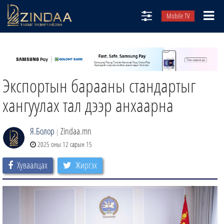
Mobile TV
НИЙТЛЭЛЧИД
ТВ8
Экспортын барааны стандартыг
ӨГЛӨӨНИЙ СОНИН
АУДИО ЗОХИОЛ
хангуулах тал дээр анхаарна
ЗИНДАА СЭТГҮҮЛ
Я.Болор
Zindaa.mn
|
2025 оны 12 сарын 15
Хуваалцах
Жиргэх