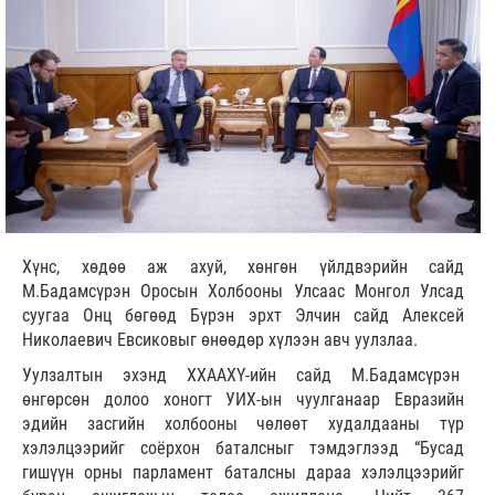
Хүнс, хөдөө аж ахуй, хөнгөн үйлдвэрийн сайд
М.Бадамсүрэн Оросын Холбооны Улсаас Монгол Улсад
суугаа Онц бөгөөд Бүрэн эрхт Элчин сайд Алексей
Николаевич Евсиковыг өнөөдөр хүлээн авч уулзлаа.
Уулзалтын эхэнд ХХААХҮ-ийн сайд М.Бадамсүрэн
өнгөрсөн долоо хоногт УИХ-ын чуулганаар Евразийн
эдийн засгийн холбооны чөлөөт худалдааны түр
хэлэлцээрийг соёрхон баталсныг тэмдэглээд “Бусад
гишүүн орны парламент баталсны дараа хэлэлцээрийг