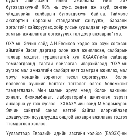
бүрэн ашиглахын төлөө ажиллана. Нийт 367
бүтээгдэхүүний 90% нь хүнс, хөдөө аж ахуй, хөнгөн
үйлдвэрийн салбарын бүтээгдэхүүн байгаа. Тиймээс
экспортын барааны стандартыг хангуулж, барааны
эргэлтийг сайжруулах, хоёр улсын худалдааг эрчимжүүлж
хамтын ажиллагааг өргөжүүлэх тал дээр анхаарна” гэв.
ОХУ-ын Элчин сайд А.Н.Евсиков хөдөө аж ахуй хөгжсөн
аймгийн Засаг даргаар олон жил ажилласан, салбарын
талаар мэдлэг, туршлагатай хүн ХХААХҮ-ийн сайдаар
томилогдсонд таатай байгаагаа илэрхийлээд “ОХУ-ын
зүгээс мал эмнэлгийн салбарт нягт хамтран ажиллах, мал
эрүүл мэндийн зорилтот төсөл хэрэгжүүлэх болон
боловсон хүчнийг бэлтгэх тэтгэлэг олгох боломжойг
тэмдэглэлээ. Мөн малын эрүүл мэнд болон вакцины
хяналт, биокомбинат, лабораторийн шинэчлэл зэрэгт
анхаарна уу гэж хүслээ. ХХААХҮ-ийн сайд М.Бадамсүрэн
Элчин сайдтай санал нэгтэй байгаа илэрхийлээд
дэвшүүлсэн асуудлуудад онцгой анхаарч ажиллана гэдгээ
ттэмдэглэн хэллээ.
Уулзалтаар Евразийн эдийн засгийн холбоо (ЕАЭЗХ)-ны