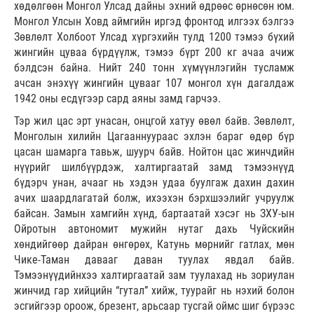
хөдөлгөөн Монгол Улсад дайны эхний өдрөөс өрнөсөн юм.
Монгол Улсын Ховд аймгийн иргэд фронтод илгээх бэлгээ
Зөвлөлт Холбоот Улсад хүргэхийн тулд 1200 тэмээ бүхий
жингийн цуваа бүрдүүлж, тэмээ бүрт 200 кг ачаа ачиж
бэлдсэн байна. Нийт 240 тонн хүмүүнлэгийн тусламж
ачсан энэхүү жингийн цувааг 107 монгол хүн дагалдаж
1942 оны есдүгээр сард аяны замд гарчээ.
Тэр жил цас эрт унасан, онцгой хатуу өвөл байв. Зөвлөлт,
Монголын хилийн Цагааннуураас эхлэн бараг өдөр бүр
цасан шамарга тавьж, шуурч байв. Нойтон цас жинчдийн
нүүрийг шилбүүрдэж, халтиргаатай замд тэмээнүүд
бүдэрч унан, ачааг нь хэдэн удаа буулгаж дахин дахин
ачих шаардлагатай болж, ихээхэн бэрхшээлийг учруулж
байсан. Замын хамгийн хүнд, бартаатай хэсэг нь ЗХУ-ын
Ойротын автономит мужийн нутаг дахь Чуйскийн
хөндийгөөр дайран өнгөрөх, Катунь мөрнийг гатлах, мөн
Чике-Таман давааг даван туулах явдал байв.
Тэмээнүүдийнхээ халтиргаатай зам туулахад нь зориулан
жинчид гар хийцийн “гутал” хийж, туурайг нь нэхий болон
эсгийгээр ороож, брезент, арьсаар тусгай оймс шиг бүрээс