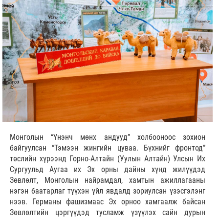
Монголын “Үнэнч мөнх андууд” холбооноос зохион
байгуулсан “Тэмээн жингийн цуваа. Бүхнийг фронтод”
төслийн хүрээнд Горно-Алтайн (Уулын Алтайн) Улсын Их
Сургуульд Аугаа их Эх орны дайны хүнд жилүүдэд
Зөвлөлт, Монголын найрамдал, хамтын ажиллагааны
нэгэн баатарлаг түүхэн үйл явдалд зориулсан үзэсгэлэнг
нээв. Германы фашизмаас Эх орноо хамгаалж байсан
Зөвлөлтийн цэргүүдэд тусламж үзүүлэх сайн дурын