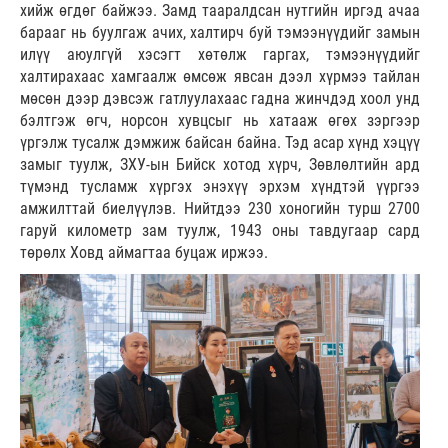
хийж өгдөг байжээ. Замд тааралдсан нутгийн иргэд ачаа
барааг нь буулгаж ачих, халтирч буй тэмээнүүдийг замын
илүү аюулгүй хэсэгт хөтөлж гаргах, тэмээнүүдийг
халтирахаас хамгаалж өмсөж явсан дээл хүрмээ тайлан
мөсөн дээр дэвсэж гатлуулахаас гадна жинчдэд хоол унд
бэлтгэж өгч, норсон хувцсыг нь хатааж өгөх зэргээр
үргэлж тусалж дэмжиж байсан байна. Тэд асар хүнд хэцүү
замыг туулж, ЗХУ-ын Бийск хотод хүрч, Зөвлөлтийн ард
түмэнд тусламж хүргэх энэхүү эрхэм хүндтэй үүргээ
амжилттай биелүүлэв. Нийтдээ 230 хоногийн турш 2700
гаруй километр зам туулж, 1943 оны тавдугаар сард
төрөлх Ховд аймагтаа буцаж иржээ.