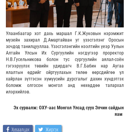
Улаанбаатар хот дахь маршал Г.К.Жуковын нэрэмжит
музейн захирал Д.Амартайван уг үзэсгэлэнг Оросын
зочдод танилцууллаа. Үзэсгэлэнгийн нээлтийн үеэр Уулын
Алтайн Улсын Их Сургуулийн нэгдүгээр проректор
Н.В.Гусельникова болон тус сургуулийн аялал-соён
гэгээрүүлэх төвийн удирдагч В.Г.Бабин нар Аугаа
ялалтын өдрийг ойртуулахын төлөө өөрсдийгөө үл
хайрлан зүтгэсэн хүмүүсийн дурсгалыг дахин хүндэтгэх
боломж олгосон монгол анд нөхөддөө талархал
илэрхийлэв.
Эх сурвалж: ОХУ-аас Монгол Улсад суух Элчин сайдын
яам
Хуваалцах
Жиргэх