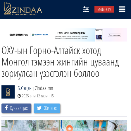
Mobile TV
НИЙТЛЭЛЧИД
ТВ8
ОХУ-ын Горно-Алтайск хотод
ӨГЛӨӨНИЙ СОНИН
АУДИО ЗОХИОЛ
Монгол тэмээн жингийн цуваанд
ЗИНДАА СЭТГҮҮЛ
зориулсан үзэсгэлэн боллоо
Б.Сэцэн
Zindaa.mn
|
2025 оны 12 сарын 15
Хуваалцах
Жиргэх