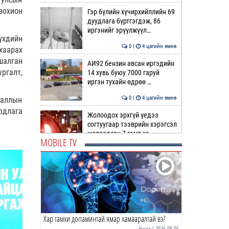
зохион
Гэр бүлийн хүчирхийллийн 69
дуудлага бүртгэгдэж, 86
иргэнийг эрүүлжүүл…
үхдийн
0 |
4 цагийн өмнө
хаарах
шалган
АИ92 бензин авсан иргэдийн
ргалт,
14 хувь буюу 7000 гаруй
иргэн тухайн өдрөө …
0 |
4 цагийн өмнө
ааллын
рдлага
Жолоодох эрхгүй үедээ
согтуугаар тээврийн хэрэгсэл
жолоодсон 7 гэмт хэ…
MOBILE TV
0 |
4 цагийн өмнө
Ноцтой зөрчил гаргасан
автобусны жолоочийг ажлаас
нь ЧӨЛӨӨЛЖЭЭ
0 |
5 цагийн өмнө
Хар тамхи допаминтай ямар хамааралтай вэ?
“Цалинтай ээж”-ийн 50
мянган төгрөгийг 500 мянга
Бусад
| 2026-08-05