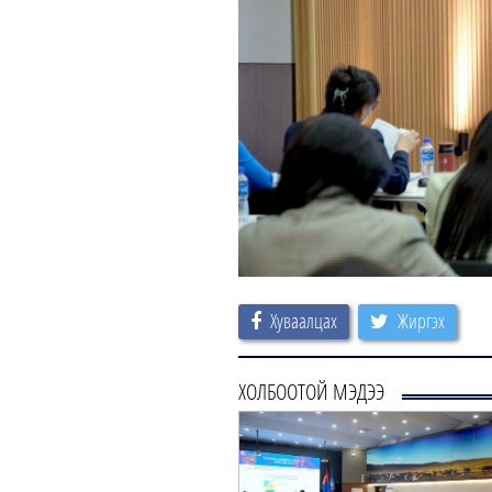
Хуваалцах
Жиргэх
ХОЛБООТОЙ МЭДЭЭ