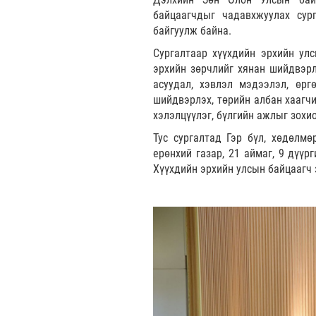
байцаагчдыг чадавхжуулах сур
байгуулж байна.
Сургалтаар хүүхдийн эрхийн улс
эрхийн зөрчлийг хянан шийдвэрл
асуудал, хэвлэл мэдээлэл, өрг
шийдвэрлэх, төрийн албан хаагчи
хэлэлцүүлэг, бүлгийн ажлыг зохи
Тус сургалтад Гэр бүл, хөдөлмө
ерөнхий газар, 21 аймаг, 9 дүүр
Хүүхдийн эрхийн улсын байцаагч 