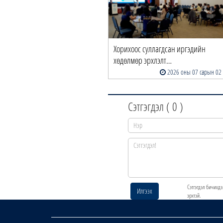
Хорихоос суллагдсан иргэдийн
хөдөлмөр эрхлэлт…
2026 оны 07 сарын 02
Сэтгэгдэл (
0
)
Сэтгэгдэл бичихдэ
Илгээх
эрхтэй.