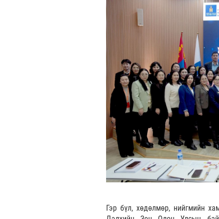
Гэр бүл, хөдөлмөр, нийгмийн ха
Дэлхийн Зөн Олон Улсын байг