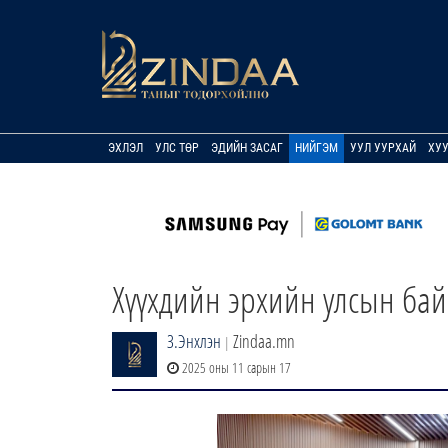
ЭХЛЭЛ
УЛС ТӨР
ЭДИЙН ЗАСАГ
НИЙГЭМ
УУЛ УУРХАЙ
ХУ
Хүүхдийн эрхийн улсын бай
З.Энхлэн
Zindaa.mn
|
2025 оны 11 сарын 17