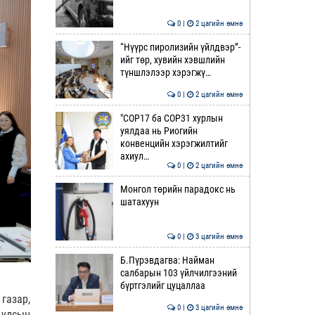
0 |
2 цагийн өмнө
“Нүүрс пиролизийн үйлдвэр”-
ийг төр, хувийн хэвшлийн
түншлэлээр хэрэгжү…
0 |
2 цагийн өмнө
"COP17 ба COP31 хурлын
уялдаа нь Риогийн
конвенцийн хэрэгжилтийг
ахиул…
0 |
2 цагийн өмнө
Монгол төрийн парадокс нь
шатахуун
0 |
3 цагийн өмнө
Б.Пүрэвдагва: Найман
салбарын 103 үйлчилгээний
бүртгэлийг цуцаллаа
газар,
0 |
3 цагийн өмнө
 улсын