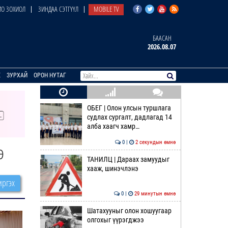
О ЗОХИОЛ
ЗИНДАА СЭТГҮҮЛ
MOBILE TV
БААСАН
2026.08.07
E
ЗУРХАЙ
ОРОН НУТАГ
ОБЕГ | Олон улсын туршлага
судлах сургалт, дадлагад 14
алба хаагч хамр…
0 |
2 секундын өмнө
э
ТАНИЛЦ | Дараах замуудыг
хааж, шинэчлэнэ
ргэх
0 |
29 минутын өмнө
Шатахууныг олон хошуугаар
олгохыг үүрэгджээ