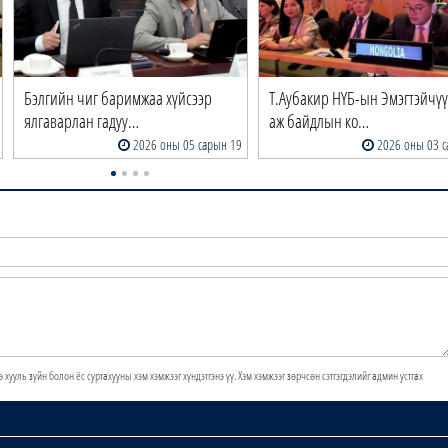
Бэлгийн чиг баримжаа хүйсээр
Т.Аубакир НҮБ-ын Эмэгтэйчү
ялгаварлан гадуу…
аж байдлын ко…
2026 оны 05 сарын 19
2026 оны 03 с
э хууль зүйн болон ёс суртахууны хэм хэмжээг хүндэтгэнэ үү. Хэм хэмжээг зөрчсөн сэтгэгдэлийг админ устгах