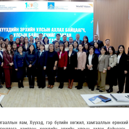
мгааллын яам, Хүүхэд, гэр бүлийн хөгжил, хамгааллын ерөнхий 
ууллага хамтран хүүхдийн эрхийн улсын ахлах байцаагч,