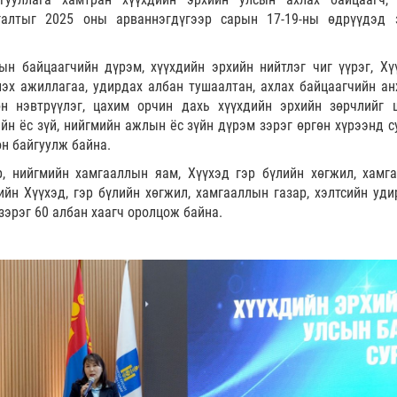
галтыг 2025 оны арваннэгдүгээр сарын 17-19-ны өдрүүдэд 
ын байцаагчийн дүрэм, хүүхдийн эрхийн нийтлэг чиг үүрэг, Хү
эх ажиллагаа, удирдах албан тушаалтан, ахлах байцаагчийн ан
өн нэвтрүүлэг, цахим орчин дахь хүүхдийн эрхийн зөрчлийг 
йн ёс зүй, нийгмийн ажлын ёс зүйн дүрэм зэрэг өргөн хүрээнд су
он байгуулж байна.
р, нийгмийн хамгааллын яам, Хүүхэд гэр бүлийн хөгжил, хамг
гийн Хүүхэд, гэр бүлийн хөгжил, хамгааллын газар, хэлтсийн уди
зэрэг 60 албан хаагч оролцож байна.