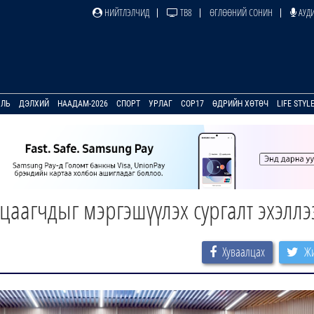
НИЙТЛЭЛЧИД
ТВ8
ӨГЛӨӨНИЙ СОНИН
АУДИ
УЛЬ
ДЭЛХИЙ
НААДАМ-2026
СПОРТ
УРЛАГ
COP17
ӨДРИЙН ХӨТӨЧ
LIFE STYL
цаагчдыг мэргэшүүлэх сургалт эхэллэ
Хуваалцах
Жи