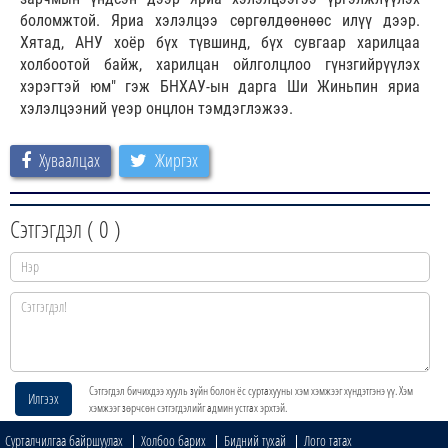
боломжтой. Яриа хэлэлцээ сөргөлдөөнөөс илүү дээр.
Хятад, АНУ хоёр бүх түвшинд, бүх сувгаар харилцаа
холбоотой байж, харилцан ойлголцлоо гүнзгийрүүлэх
хэрэгтэй юм" гэж БНХАУ-ын дарга Ши Жиньпин яриа
хэлэлцээний үеэр онцлон тэмдэглэжээ.
Хуваалцах
Жиргэх
Сэтгэгдэл (
0
)
Сэтгэгдэл бичихдээ хууль зүйн болон ёс суртахууны хэм хэмжээг хүндэтгэнэ үү. Хэм
Илгээх
хэмжээг зөрчсөн сэтгэгдэлийг админ устгах эрхтэй.
Сурталчилгаа байршуулах
Холбоо барих
Бидний тухай
Лого татах