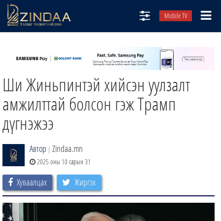
Mobile TV
НИЙТЛЭЛЧИД
ТВ8
Ши Жиньпинтэй хийсэн уулзалт
ӨГЛӨӨНИЙ СОНИН
АУДИО ЗОХИОЛ
амжилттай болсон гэж Трамп
ЗИНДАА СЭТГҮҮЛ
дүгнэжээ
Автор
Zindaa.mn
|
2025 оны 10 сарын 31
Хуваалцах
Жиргэх