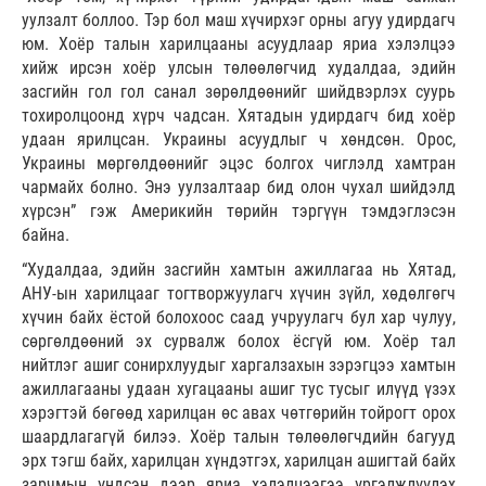
уулзалт боллоо. Тэр бол маш хүчирхэг орны агуу удирдагч
юм. Хоёр талын харилцааны асуудлаар яриа хэлэлцээ
хийж ирсэн хоёр улсын төлөөлөгчид худалдаа, эдийн
засгийн гол гол санал зөрөлдөөнийг шийдвэрлэх суурь
тохиролцоонд хүрч чадсан. Хятадын удирдагч бид хоёр
удаан ярилцсан. Украины асуудлыг ч хөндсөн. Орос,
Украины мөргөлдөөнийг эцэс болгох чиглэлд хамтран
чармайх болно. Энэ уулзалтаар бид олон чухал шийдэлд
хүрсэн” гэж Америкийн төрийн тэргүүн тэмдэглэсэн
байна.
“Худалдаа, эдийн засгийн хамтын ажиллагаа нь Хятад,
АНУ-ын харилцааг тогтворжуулагч хүчин зүйл, хөдөлгөгч
хүчин байх ёстой болохоос саад учруулагч бул хар чулуу,
сөргөлдөөний эх сурвалж болох ёсгүй юм. Хоёр тал
нийтлэг ашиг сонирхлуудыг харгалзахын зэрэгцээ хамтын
ажиллагааны удаан хугацааны ашиг тус тусыг илүүд үзэх
хэрэгтэй бөгөөд харилцан өс авах чөтгөрийн тойрогт орох
шаардлагагүй билээ. Хоёр талын төлөөлөгчдийн багууд
эрх тэгш байх, харилцан хүндэтгэх, харилцан ашигтай байх
зарчмын үндсэн дээр яриа хэлэлцээгээ үргэлжлүүлэх