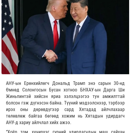
АНУ-ын Ерөнхийлөгч Дональд Трамп энэ сарын 30-нд
Өмнөд Солонгосын Бусан хотноо БНХАУ-ын Дарга Ши
Жиньпинтэй хийсэн яриа хэлэлцээгээ тун амжилттай
болсон гэж дүгнэсэн байна. Түүний мэдээлснээр, тэрбээр
ирэх оны дөрөвдүгээр сард Хятадад айлчлахаар
төлөвлөж байгаа бөгөөд хожим нь Хятадын удирдагч
АНУ-д хариу айлчлал хийх ажээ.
“Хоёр том, хүчирхэг гүрний удирдагчдын маш сайхан