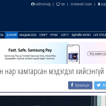
НИЙТЛЭЛЧИД
ТВ8
ӨГЛӨӨНИЙ СОНИН
АУДИ
УЛЬ
ДЭЛХИЙ
НААДАМ-2026
СПОРТ
УРЛАГ
COP17
ӨДРИЙН ХӨТӨЧ
LIFE STYL
 нар хамтарсан мэдэгдэл хийсэнгүй
Хуваалцах
Жи