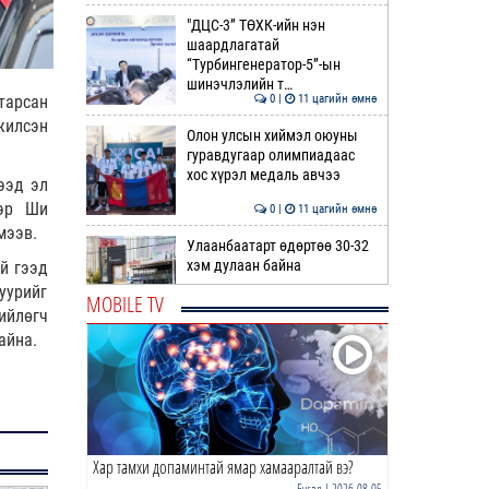
"ДЦС-3” ТӨХК-ийн нэн
шаардлагатай
“Турбингенератор-5”-ын
шинэчлэлийн т…
0 |
11 цагийн өмнө
тарсан
жилсэн
Олон улсын хиймэл оюуны
гуравдугаар олимпиадаас
хос хүрэл медаль авчээ
ээд эл
ээр Ши
0 |
11 цагийн өмнө
мээв.
Улаанбаатарт өдөртөө 30-32
хэм дулаан байна
й гээд
уурийг
MOBILE TV
ийлөгч
0 |
12 цагийн өмнө
айна.
ДОРНЫН ЗУРХАЙ | Морь,
нохой жилтнээ аливаа үйлийг
хийхэд эерэг сайн
0 |
12 цагийн өмнө
Хар тамхи допаминтай ямар хамааралтай вэ?
ӨГЛӨӨНИЙ МЭНД!
Бусад
| 2026-08-05