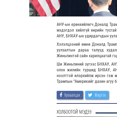
АНУ-ын ерөнхийлөгч Доналд Тра
мэдэгдэл хийлгүй өөрийн тусгай
АНУ, БНХАУ-ын удирдагчдын уулз
Хэлэлцээний өмнө Доналд Трамп
уулзалтын дараа талууд худа
Жиньпинтэй сайн харилцаатай гэд
Ши Жиньпиний зүгээс БНХАУ, АНУ
олон жилийн туршид БНХАУ, АН
нээлттэй илэрхийлж ирсэн гэж 
Трампын “Америкийг дахин агуу б
Хуваалцах
Жиргэх
ХОЛБООТОЙ МЭДЭЭ