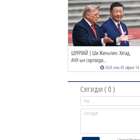
ШУУРХАЙ | Ши Жиньпин: Хятад,
АНУ-ын сөргөлдө…
2026 оны 05 сарын 14
Сэтгэгдэл (
0
)
Сэтгэгдэл бичихдэ