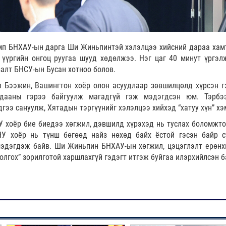
мп БНХАУ-ын дарга Ши Жиньпинтэй хэлэлцээ хийсний дараа хам
 үүргийн онгоц руугаа шууд хөдөлжээ. Нэг цаг 40 минут үргэл
алт БНСУ-ын Бусан хотноо болов.
 Бээжин, Вашингтон хоёр олон асуудлаар зөвшилцөлд хүрсэн г
лдааны гэрээ байгуулж магадгүй гэж мэдэгдсэн юм. Тэрб
гээ сануулж, Хятадын тэргүүнийг хэлэлцээ хийхэд “хатуу хүн” хэ
 хоёр бие биедээ хөгжил, дэвшилд хүрэхэд нь туслах боломжто
У хоёр нь түнш бөгөөд найз нөхөд байх ёстой гэсэн байр с
мэдэгдэж байв. Ши Жиньпин БНХАУ-ын хөгжил, цэцэглэлт ерөнх
олгох” зорилготой харшлахгүй гэдэгт итгэж буйгаа илэрхийлсэн б