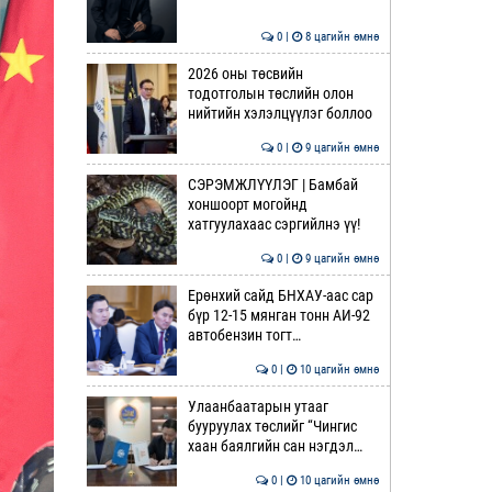
0 |
8 цагийн өмнө
2026 оны төсвийн
тодотголын төслийн олон
нийтийн хэлэлцүүлэг боллоо
0 |
9 цагийн өмнө
СЭРЭМЖЛҮҮЛЭГ | Бамбай
хоншоорт могойнд
хатгуулахаас сэргийлнэ үү!
0 |
9 цагийн өмнө
Ерөнхий сайд БНХАУ-аас сар
бүр 12-15 мянган тонн АИ-92
автобензин тогт…
0 |
10 цагийн өмнө
Улаанбаатарын утааг
бууруулах төслийг “Чингис
хаан баялгийн сан нэгдэл…
0 |
10 цагийн өмнө