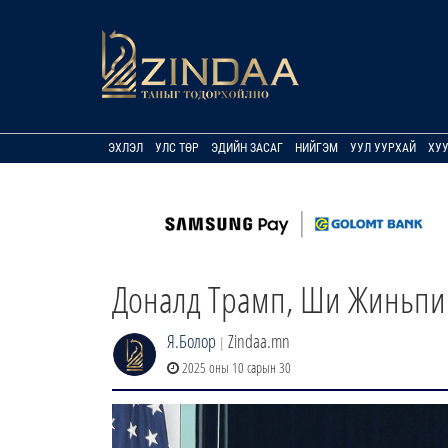
ЭХЛЭЛ
УЛС ТӨР
ЭДИЙН ЗАСАГ
НИЙГЭМ
УУЛ УУРХАЙ
ХУ
Доналд Трамп, Ши Жиньпин
Я.Болор
Zindaa.mn
|
2025 оны 10 сарын 30