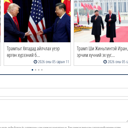
Трампыг Хятадад айлчлах үеэр
Трамп Ши Жиньпинтэй Иран
өргөн хүрээний б…
эрчим хүчний эх үүс…
2026 оны 05 сарын 11
2026 оны 05 с
э хууль зүйн болон ёс суртахууны хэм хэмжээг хүндэтгэнэ үү. Хэм хэмжээг зөрчсөн сэтгэгдэлийг админ устгах