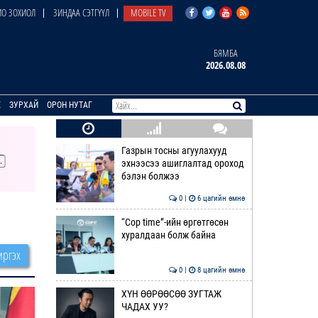
О ЗОХИОЛ
ЗИНДАА СЭТГҮҮЛ
MOBILE TV
БЯМБА
2026.08.08
E
ЗУРХАЙ
ОРОН НУТАГ
Газрын тосны агуулахууд
эхнээсээ ашиглалтад ороход
бэлэн болжээ
0 |
6 цагийн өмнө
“Cop time”-ийн өргөтгөсөн
хуралдаан болж байна
ргэх
0 |
8 цагийн өмнө
ХҮН ӨӨРӨӨСӨӨ ЗУГТАЖ
ЧАДАХ УУ?