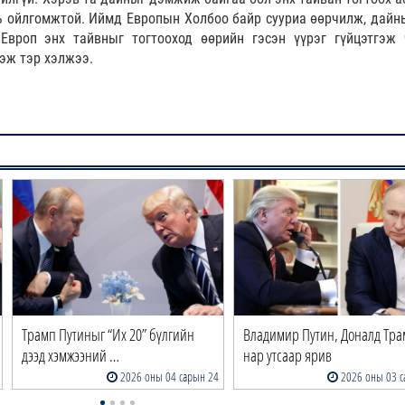
нь ойлгомжтой. Иймд Европын Холбоо байр сууриа өөрчилж, дайн
Европ энх тайвныг тогтооход өөрийн гэсэн үүрэг гүйцэтгэж 
гэж тэр хэлжээ.
Трамп Путиныг “Их 20” бүлгийн
Владимир Путин, Доналд Тра
дээд хэмжээний …
нар утсаар ярив
2026 оны 04 сарын 24
2026 оны 03 с