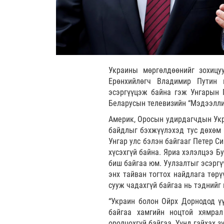
Украины мөргөлдөөнийг зохицу
Ерөнхийлөгч Владимир Путин 
эсэргүүцэж байна гэж Унгарын 
Беларусын телевизийн “Мэдээлли
Америк, Оросын удирдагчдын Укр
байдлыг бэхжүүлэхэд тус дөхөм 
Унгар улс бэлэн байгааг Петер С
хүсэхгүй байна. Яриа хэлэлцээ Б
биш байгаа юм. Уулзалтыг эсэргү
энх тайван тогтох найдлага төр
сууж чадахгүй байгаа нь тэднийг
“Украин болон Ойрх Дорнодод ү
байгаа хамгийн ноцтой хямра
оролцохгүй байгаа. Үүнд гайхах 