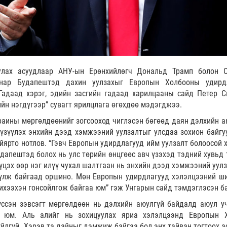
улах асуудлаар АНУ-ын Ерөнхийлөгч Дональд Трамп болон 
нар Будапештэд дахин уулзахыг Европын Холбооны удирд
Гадаад хэрэг, эдийн засгийн гадаад харилцааны сайд Петер С
йн нэгдүгээр” сувагт ярилцлага өгөхдөө мэдэгджээ.
аины мөргөлдөөнийг зогсооход чиглэсэн бөгөөд даян дэлхийн а
үзүүлэх энхийн дээд хэмжээний уулзалтыг улсдаа зохион байгу
ийярто нотлов. “Гэвч Европын удирдлагууд ийм уулзалт болоосой 
удапештэд болох нь улс төрийн өнцгөөс авч үзэхэд тэдний хувьд 
үцэх өөр нэг илүү чухал шалтгаан нь энхийн дээд хэмжээний уулз
үүлж байгаад оршино. Мөн Европын удирдлагууд хэлэлцээний ш
 ихээхэн гонсойлгож байгаа юм” гэж Унгарын сайд тэмдэглэсэн б
үссэн зэвсэгт мөргөлдөөн нь дэлхийн аюулгүй байдалд аюул у
л юм. Аль алийг нь зохицуулах яриа хэлэлцээнд Европын 
зүйлгүй. Хэрэв та дайныг дэмжиж байгаа бол энх тайван тогтоох 