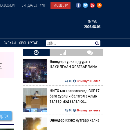
О ЗОХИОЛ
ЗИНДАА СЭТГҮҮЛ
MOBILE TV
ПҮРЭВ
2026.08.06
E
ЗУРХАЙ
ОРОН НУТАГ
Өнөөдөр гурван дүүрэгт
ЦАХИЛГААН ХЯЗГААРЛАНА
0 |
22 минутын өмнө
НИТХ-ын төлөөлөгчид COP17
бага хурлын бэлтгэл ажлын
талаар мэдээлэл со…
0 |
46 минутын өмнө
ргэх
Өнөөдөр ихэнх нутгаар хална