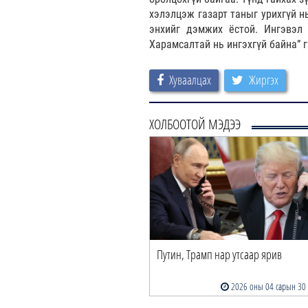
хэлэлцэж газарт таныг урихгүй 
энхийг дэмжих ёстой. Ингэвэл 
Харамсалтай нь ингэхгүй байна” 
Хуваалцах
Жиргэх
ХОЛБООТОЙ МЭДЭЭ
Путин, Трамп нар утсаар ярив
2026 оны 04 сарын 30