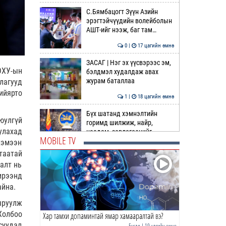
С.Бямбацогт Зүүн Азийн
эрэгтэйчүүдийн волейболын
АШТ-ийг нээж, баг там…
0 |
17 цагийн өмнө
ЗАСАГ | Нэг эх үүсвэрээс эм,
ОХУ-ын
бэлдмэл худалдаж авах
журам баталлаа
лагууд
ийярто
1 |
18 цагийн өмнө
Бүх шатанд хэмнэлтийн
юулгүй
горимд шилжиж, найр,
улахад
наадам, зөвлөгөөнийг
MOBILE TV
хоригл…
хэмээн
1 |
18 цагийн өмнө
таатай
алт нь
Монгол эмэгтэйтэй нууцаар
гэрлэж, АНУ-д нэвтрүүлсэн
ирээнд
Үндэсний гвардын х…
айна.
2 |
18 цагийн өмнө
чруулж
Холбоо
Хар тамхи допаминтай ямар хамааралтай вэ?
Хар тамхи допаминтай
асуудал
ямар хамааралтай вэ?
Бусад
| 19 цагийн өмнө