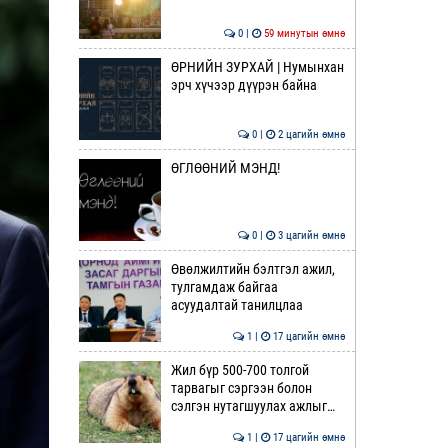
0 |
59 минутын өмнө
ӨРНИЙН ЗУРХАЙ | Нумынхан
эрч хүчээр дүүрэн байна
0 |
2 цагийн өмнө
ӨГЛӨӨНИЙ МЭНД!
0 |
3 цагийн өмнө
Өвөлжилтийн бэлтгэл ажил,
тулгамдаж байгаа
асуудалтай танилцлаа
1 |
17 цагийн өмнө
Жил бүр 500-700 толгой
тарвагыг сэргээн болон
сэлгэн нутагшуулах ажлыг…
1 |
17 цагийн өмнө