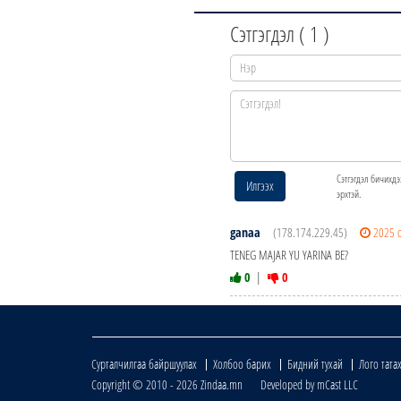
Сэтгэгдэл (
1
)
Сэтгэгдэл бичихдэ
Илгээх
эрхтэй.
ganaa
(178.174.229.45)
2025 
TENEG MAJAR YU YARINA BE?
0
|
0
Сурталчилгаа байршуулах
Холбоо барих
Бидний тухай
Лого тата
Copyright © 2010 - 2026 Zindaa.mn Developed by mCast LLC