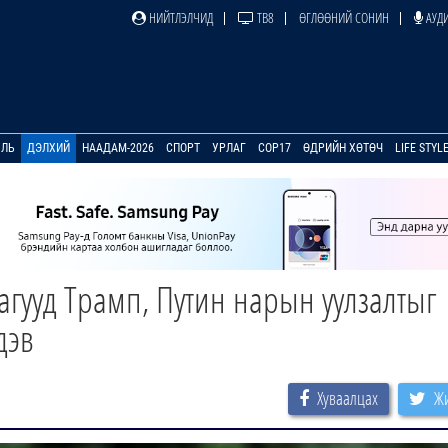
НИЙТЛЭЛЧИД
ТВ8
ӨГЛӨӨНИЙ СОНИН
АУДИ
УЛЬ
ДЭЛХИЙ
НААДАМ-2026
СПОРТ
УРЛАГ
COP17
ӨДРИЙН ХӨТӨЧ
LIFE STYL
гууд Трамп, Путин нарын уулзалтыг
дэв
Хуваалцах
Жи