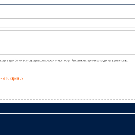
э хууль зүйн болон ёс суртахууны хэм хэмжээг хүндэтгэнэ үү. Хэм хэмжээг зөрчсөн сэтгэгдэлийг админ устгах
оны 10 сарын 29
х