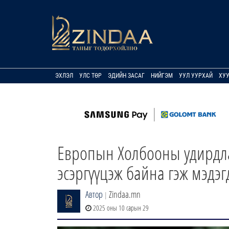
ЭХЛЭЛ
УЛС ТӨР
ЭДИЙН ЗАСАГ
НИЙГЭМ
УУЛ УУРХАЙ
ХУ
Европын Холбооны удирдла
эсэргүүцэж байна гэж мэдэг
Автор
Zindaa.mn
|
2025 оны 10 сарын 29