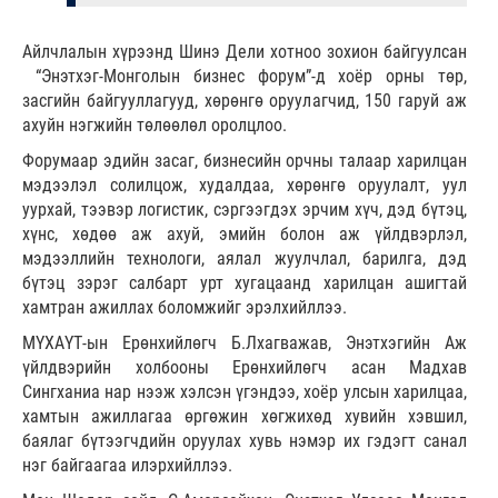
Айлчлалын хүрээнд Шинэ Дели хотноо зохион байгуулсан
“Энэтхэг-Монголын бизнес форум”-д хоёр орны төр,
засгийн байгууллагууд, хөрөнгө оруулагчид, 150 гаруй аж
ахуйн нэгжийн төлөөлөл оролцлоо.
Форумаар эдийн засаг, бизнесийн орчны талаар харилцан
мэдээлэл солилцож, худалдаа, хөрөнгө оруулалт, уул
уурхай, тээвэр логистик, сэргээгдэх эрчим хүч, дэд бүтэц,
хүнс, хөдөө аж ахуй, эмийн болон аж үйлдвэрлэл,
мэдээллийн технологи, аялал жуулчлал, барилга, дэд
бүтэц зэрэг салбарт урт хугацаанд харилцан ашигтай
хамтран ажиллах боломжийг эрэлхийллээ.
МҮХАҮТ-ын Ерөнхийлөгч Б.Лхагважав, Энэтхэгийн Аж
үйлдвэрийн холбооны Ерөнхийлөгч асан Мадхав
Сингханиа нар нээж хэлсэн үгэндээ, хоёр улсын харилцаа,
хамтын ажиллагаа өргөжин хөгжихөд хувийн хэвшил,
баялаг бүтээгчдийн оруулах хувь нэмэр их гэдэгт санал
нэг байгаагаа илэрхийллээ.