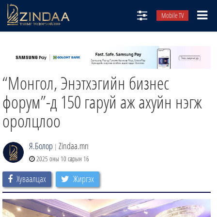
Mobile TV
НИЙТЛЭЛЧИД
ТВ8
“Монгол, Энэтхэгийн бизнес
ӨГЛӨӨНИЙ СОНИН
АУДИО ЗОХИОЛ
форум”-д 150 гаруй аж ахуйн нэгж
ЗИНДАА СЭТГҮҮЛ
оролцлоо
Я.Болор
Zindaa.mn
|
2025 оны 10 сарын 16
Хуваалцах
Жиргэх