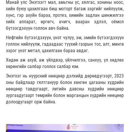
Манай улс Энэтхэгт мал, амьтны үс, хялгас, хонины ноос,
хийн буюу цахилгаан биш моторт багаж зэргийг нийлүүлж,
хүнс, гэр ахуйн бараа, протез, химийн задлан шинжилгээ
хийх аппарат, өргөгч, ачигч, вааран эдлэл, оёмол
бүтээгдэхүүн голлон авч байна.
Нефтийн бүтээгдэхүүн, үнэт чулуу, эм, эмийн бүтээгдэхүүн
голлон нийлүүлж, гадаадаас түүхий газрын тос, алт, мөнгө
зэрэг үнэт метал, цахилгаан бараа авдаг.
Хөдөө аж ахуй, аж үйлдвэр, үйлчилгээ, санхүү, үл хөдлөх
хөрөнгийн салбар голлох салбар юм.
Энэтхэг нь нүүрсний нөөцөөр дэлхийд дөрөвдүгээрт, 2023
оны байдлаар гялтгануур болон хөнгөн цагааны хүдрийн
нөөцөөр тавдугаарт, литийн давсны хүдрийн нөөцөөр
зургаадугаарт төмрийн болон марганцын хүдрийн нөөцөөр
долоодугаарт орж байна.