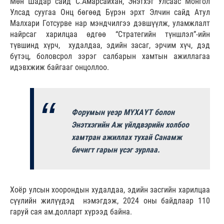
Мөн Шадар сайд С.Амарсайхан, Энэтхэг Улсаас Монгол
Улсад суугаа Онц бөгөөд Бүрэн эрхт Элчин сайд Атул
Малхари Готсурве нар мэндчилгээ дэвшүүлж, уламжлалт
найрсаг харилцаа өдгөө “Стратегийн түншлэл”-ийн
түвшинд хүрч, худалдаа, эдийн засаг, эрчим хүч, дэд
бүтэц, боловсрол зэрэг салбарын хамтын ажиллагаа
идэвхжиж байгааг онцоллоо.
Форумын үеэр МҮХАҮТ болон
Энэтхэгийн Аж үйлдвэрийн холбоо
хамтран ажиллах тухай Санамж
бичигт гарын үсэг зурлаа.
Хоёр улсын хоорондын худалдаа, эдийн засгийн харилцаа
сүүлийн жилүүдэд нэмэгдэж, 2024 оны байдлаар 110
гаруй сая ам.долларт хүрээд байна.