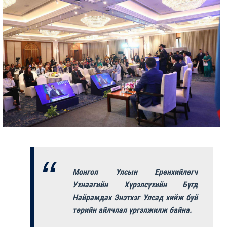
Монгол Улсын Ерөнхийлөгч
Ухнаагийн Хүрэлсүхийн Бүгд
Найрамдах Энэтхэг Улсад хийж буй
төрийн айлчлал үргэлжилж байна.