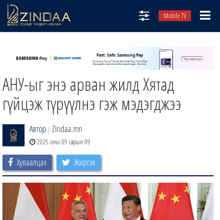
Mobile TV
НИЙТЛЭЛЧИД
ТВ8
АНУ-ыг энэ арван жилд Хятад
ӨГЛӨӨНИЙ СОНИН
АУДИО ЗОХИОЛ
гүйцэж түрүүлнэ гэж мэдэгджээ
ЗИНДАА СЭТГҮҮЛ
Автор
Zindaa.mn
|
2025 оны 09 сарын 09
Хуваалцах
Жиргэх