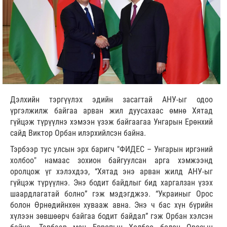
Дэлхийн тэргүүлэх эдийн засагтай АНУ-ыг одоо
үргэлжилж байгаа арван жил дуусахаас өмнө Хятад
гүйцэж түрүүлнэ хэмээн үзэж байгаагаа Унгарын Ерөнхий
сайд Виктор Орбан илэрхийлсэн байна.
Тэрбээр тус улсын эрх баригч "ФИДЕС – Унгарын иргэний
холбоо" намаас зохион байгуулсан арга хэмжээнд
оролцож үг хэлэхдээ, “Хятад энэ арван жилд АНУ-ыг
гүйцэж түрүүлнэ. Энэ бодит байдлыг бид харгалзан үзэх
шаардлагатай болно” гэж мэдэгджээ. “Украиныг Орос
болон Өрнөдийнхөн хувааж авна. Энэ ч бас хүн бүрийн
хүлээн зөвшөөрч байгаа бодит байдал” гэж Орбан хэлсэн