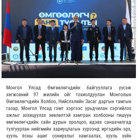
Монгол Улсад Өмгөөлөгчдийн байгууллага үүсэж
хөгжсөний 97 жилийн ойг тохиолдуулан Монголын
Өмгөөлөгчдийн Холбоо, Нийслэлийн Засаг даргын тамгын
газар, Монгол Улсад гэмт хэргээс урьдчилан сэргийлэх
ажлыг зохицуулах зөвлөлтэй хамтран холбооны гишүүн
өмгөөлөгчдийн сайн дурын оролцоо, идэвх санаачилгад
тулгуурлан нийгмийн хариуцлагын хүрээнд иргэдийн эрх,
хууль ёсны ашиг сонирхлыг хамгаалах, хууль зүйн