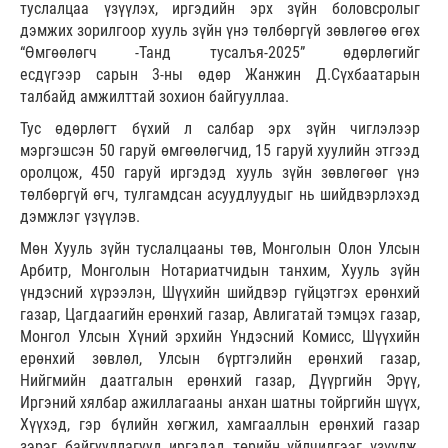
туслалцаа үзүүлэх, иргэдийн эрх зүйн боловсролыг
дэмжих зорилгоор хууль зүйн үнэ төлбөргүй зөвлөгөө өгөх
“Өмгөөлөгч -Танд тусалъя-2025” өдөрлөгийг
есдүгээр сарын 3-ны өдөр Жанжин Д.Сүхбаатарын
талбайд амжилттай зохион байгууллаа.
Тус өдөрлөгт бүхий л салбар эрх зүйн чиглэлээр
мэргэшсэн 50 гаруй өмгөөлөгчид, 15 гаруй хуулийн этгээд
оролцож, 450 гаруй иргэдэд хууль зүйн зөвлөгөөг үнэ
төлбөргүй өгч, тулгамдсан асуудлуудыг нь шийдвэрлэхэд
дэмжлэг үзүүлэв.
Мөн Хууль зүйн туслалцааны төв, Монголын Олон Улсын
Арбитр, Монголын Нотариатчидын танхим, Хууль зүйн
үндэсний хүрээлэн, Шүүхийн шийдвэр гүйцэтгэх ерөнхий
газар, Цагдаагийн ерөнхий газар, Авлигатай тэмцэх газар,
Монгол Улсын Хүний эрхийн Үндэсний Комисс, Шүүхийн
ерөнхий зөвлөл, Улсын бүртгэлийн ерөнхий газар,
Нийгмийн даатгалын ерөнхий газар, Дүүргийн Эрүү,
Иргэний хялбар ажиллагааны анхан шатны тойргийн шүүх,
Хүүхэд, гэр бүлийн хөгжил, хамгааллын ерөнхий газар
зэрэг байгууллагууд иргэдэд төрийн үйлчилгээг үзүүлж,