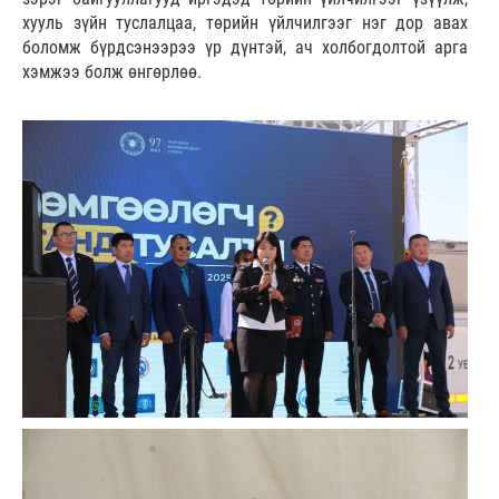
хууль зүйн туслалцаа, төрийн үйлчилгээг нэг дор авах
боломж бүрдсэнээрээ үр дүнтэй, ач холбогдолтой арга
хэмжээ болж өнгөрлөө.