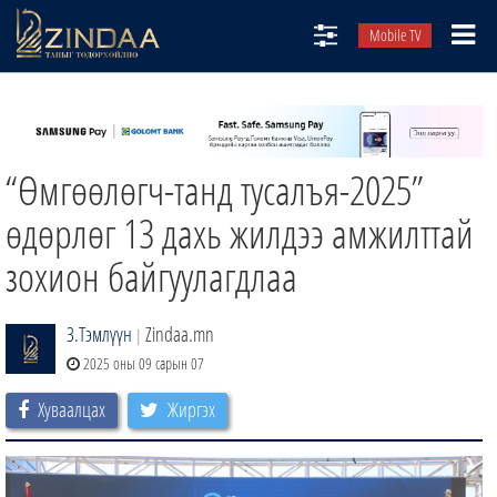
Mobile TV
НИЙТЛЭЛЧИД
ТВ8
“Өмгөөлөгч-танд тусалъя-2025”
ӨГЛӨӨНИЙ СОНИН
АУДИО ЗОХИОЛ
өдөрлөг 13 дахь жилдээ амжилттай
ЗИНДАА СЭТГҮҮЛ
зохион байгуулагдлаа
З.Тэмлүүн
Zindaa.mn
|
2025 оны 09 сарын 07
Хуваалцах
Жиргэх