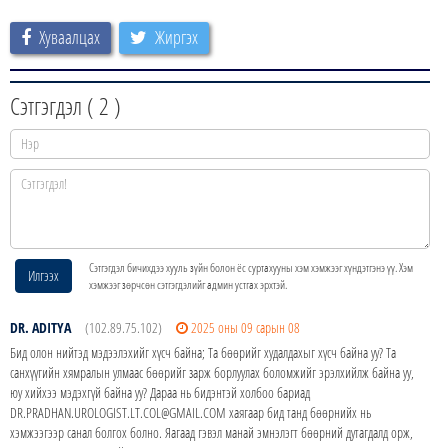
Хуваалцах
Жиргэх
Сэтгэгдэл (
2
)
Сэтгэгдэл бичихдээ хууль зүйн болон ёс суртахууны хэм хэмжээг хүндэтгэнэ үү. Хэм
Илгээх
хэмжээг зөрчсөн сэтгэгдэлийг админ устгах эрхтэй.
DR. ADITYA
(102.89.75.102)
2025 оны 09 сарын 08
Бид олон нийтэд мэдээлэхийг хүсч байна; Та бөөрийг худалдахыг хүсч байна уу? Та
санхүүгийн хямралын улмаас бөөрийг зарж борлуулах боломжийг эрэлхийлж байна уу,
юу хийхээ мэдэхгүй байна уу? Дараа нь бидэнтэй холбоо бариад
DR.PRADHAN.UROLOGIST.LT.COL@GMAIL.COM хаягаар бид танд бөөрнийх нь
хэмжээгээр санал болгох болно. Яагаад гэвэл манай эмнэлэгт бөөрний дутагдалд орж,